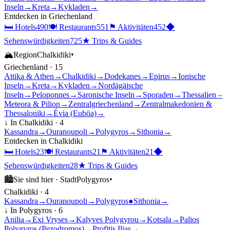
Inseln
→
Kreta
→
Kykladen
→
Entdecken in
Griechenland
🛏
Hotels
490
🍽
Restaurants
551
⚑
Aktivitäten
452
◆
Sehenswürdigkeiten
725
★
Trips & Guides
🏔
Region
Chalkidiki
▾
Griechenland
·
15
Attika & Athen
→
Chalkidiki
→
Dodekanes
→
Epirus
→
Ionische
Inseln
→
Kreta
→
Kykladen
→
Nordägäische
Inseln
→
Peloponnes
→
Saronische Inseln
→
Sporaden
→
Thessalien –
Meteora & Pilion
→
Zentralgriechenland
→
Zentralmakedonien &
Thessaloniki
→
Évia (Euböa)
→
↓ In
Chalkidiki
·
4
Kassandra
→
Ouranoupoli
→
Polygyros
→
Sithonia
→
Entdecken in
Chalkidiki
🛏
Hotels
23
🍽
Restaurants
21
⚑
Aktivitäten
21
◆
Sehenswürdigkeiten
28
★
Trips & Guides
🏙
Sie sind hier ·
Stadt
Polygyros
▾
Chalkidiki
·
4
Kassandra
→
Ouranoupoli
→
Polygyros
●
Sithonia
→
↓ In
Polygyros
·
6
Anilia
→
Exi Vryses
→
Kalyves Polygyrou
→
Kotsala
→
Palios
Polygyros (Pezodromos)
→
Profitis Ilias
→