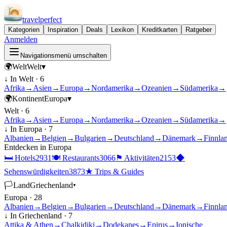
travel
perfect
Kategorien
Inspiration
Deals
Lexikon
Kreditkarten
Ratgeber
Anmelden
Navigationsmenü umschalten
🌍
Welt
Welt
▾
↓ In
Welt
·
6
Afrika
→
Asien
→
Europa
→
Nordamerika
→
Ozeanien
→
Südamerika
→
🌍
Kontinent
Europa
▾
Welt
·
6
Afrika
→
Asien
→
Europa
→
Nordamerika
→
Ozeanien
→
Südamerika
→
↓ In
Europa
·
7
Albanien
→
Belgien
→
Bulgarien
→
Deutschland
→
Dänemark
→
Finnla
Entdecken in
Europa
🛏
Hotels
2931
🍽
Restaurants
3066
⚑
Aktivitäten
2153
◆
Sehenswürdigkeiten
3873
★
Trips & Guides
🏳
Land
Griechenland
▾
Europa
·
28
Albanien
→
Belgien
→
Bulgarien
→
Deutschland
→
Dänemark
→
Finnla
↓ In
Griechenland
·
7
Attika & Athen
→
Chalkidiki
→
Dodekanes
→
Epirus
→
Ionische