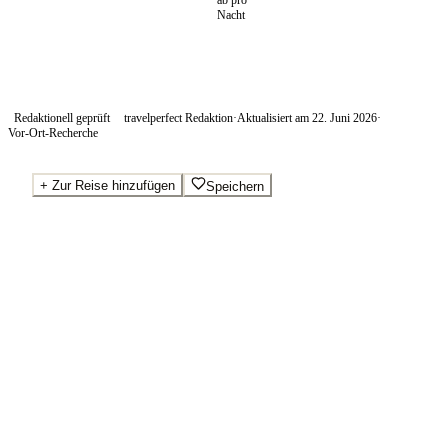
ab pro
Nacht
Redaktionell geprüft
travelperfect Redaktion
·
Aktualisiert am
22. Juni 2026
·
Vor-Ort-Recherche
+
Zur Reise hinzufügen
Speichern
Beste Preise · Anbieter vergleichen
Ab pro Nacht
80
€
Wo Sie buchen.