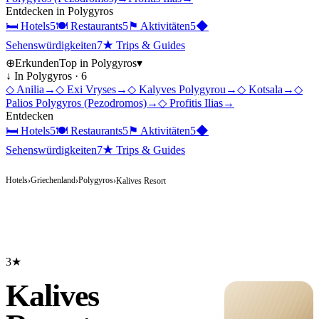
Entdecken in
Polygyros
🛏
Hotels
5
🍽
Restaurants
5
⚑
Aktivitäten
5
◆
Sehenswürdigkeiten
7
★
Trips & Guides
⊕
Erkunden
Top in
Polygyros
▾
↓ In
Polygyros
·
6
◇
Anilia
→
◇
Exi Vryses
→
◇
Kalyves Polygyrou
→
◇
Kotsala
→
◇
Palios Polygyros (Pezodromos)
→
◇
Profitis Ilias
→
Entdecken
🛏
Hotels
5
🍽
Restaurants
5
⚑
Aktivitäten
5
◆
Sehenswürdigkeiten
7
★
Trips & Guides
Hotels
Griechenland
Polygyros
›
›
›
Kalives Resort
3★
Kalives