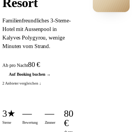
Resort
HOTEL ·
Familienfreundliches 3-Sterne-
COVER
Hotel mit Aussenpool in
Kalyves Polygyrou, wenige
Minuten vom Strand.
80
€
Ab pro Nacht
Auf Booking buchen
→
2
Anbieter vergleichen ↓
3★
—
—
80
€
Sterne
Bewertung
Zimmer