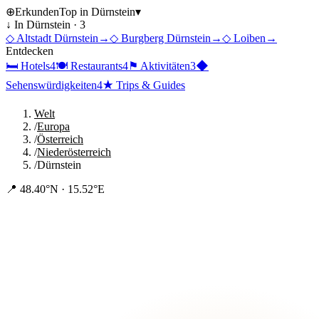
⊕
Erkunden
Top in
Dürnstein
▾
↓ In
Dürnstein
·
3
◇
Altstadt Dürnstein
→
◇
Burgberg Dürnstein
→
◇
Loiben
→
Entdecken
🛏
Hotels
4
🍽
Restaurants
4
⚑
Aktivitäten
3
◆
Sehenswürdigkeiten
4
★
Trips & Guides
Welt
/
Europa
/
Österreich
/
Niederösterreich
/
Dürnstein
📍
48.40°N · 15.52°E