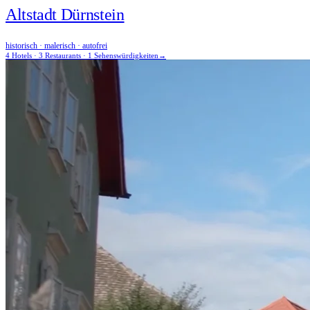
Altstadt Dürnstein
historisch · malerisch · autofrei
4 Hotels · 3 Restaurants · 1 Sehenswürdigkeiten
→