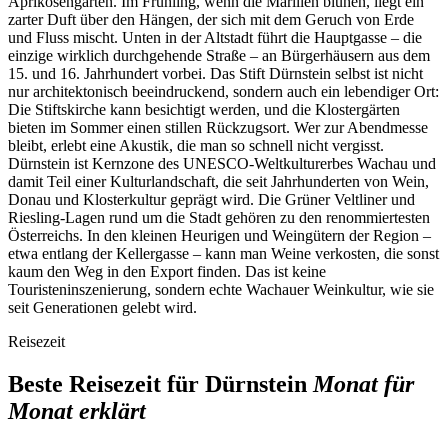
Aprikosengärten. Im Frühling, wenn die Marillen blühen, liegt ein
zarter Duft über den Hängen, der sich mit dem Geruch von Erde
und Fluss mischt. Unten in der Altstadt führt die Hauptgasse – die
einzige wirklich durchgehende Straße – an Bürgerhäusern aus dem
15. und 16. Jahrhundert vorbei. Das Stift Dürnstein selbst ist nicht
nur architektonisch beeindruckend, sondern auch ein lebendiger Ort:
Die Stiftskirche kann besichtigt werden, und die Klostergärten
bieten im Sommer einen stillen Rückzugsort. Wer zur Abendmesse
bleibt, erlebt eine Akustik, die man so schnell nicht vergisst.
Dürnstein ist Kernzone des UNESCO-Weltkulturerbes Wachau und
damit Teil einer Kulturlandschaft, die seit Jahrhunderten von Wein,
Donau und Klosterkultur geprägt wird. Die Grüner Veltliner und
Riesling-Lagen rund um die Stadt gehören zu den renommiertesten
Österreichs. In den kleinen Heurigen und Weingütern der Region –
etwa entlang der Kellergasse – kann man Weine verkosten, die sonst
kaum den Weg in den Export finden. Das ist keine
Touristeninszenierung, sondern echte Wachauer Weinkultur, wie sie
seit Generationen gelebt wird.
Reisezeit
Beste Reisezeit für Dürnstein
Monat für
Monat erklärt