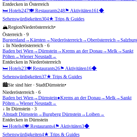
Entdecken in
Österreich
🛏
Hotels
247
🍽
Restaurants
248
⚑
Aktivitäten
161
◆
Sehenswürdigkeiten
304
★
Trips & Guides
🏔
Region
Niederösterreich
▾
Österreich
·
9
Burgenland
→
Kärnten
→
Niederösterreich
→
Oberösterreich
→
Salzbur
↓ In
Niederösterreich
·
6
Baden bei Wien
→
Dürnstein
→
Krems an der Donau
→
Melk
→
Sankt
Pölten
→
Wiener Neustadt
→
Entdecken in
Niederösterreich
🛏
Hotels
23
🍽
Restaurants
26
⚑
Aktivitäten
16
◆
Sehenswürdigkeiten
37
★
Trips & Guides
🏙
Sie sind hier ·
Stadt
Dürnstein
▾
Niederösterreich
·
6
Baden bei Wien
→
Dürnstein
●
Krems an der Donau
→
Melk
→
Sankt
Pölten
→
Wiener Neustadt
→
↓ In
Dürnstein
·
3
Altstadt Dürnstein
→
Burgberg Dürnstein
→
Loiben
→
Entdecken in
Dürnstein
🛏
Hotels
4
🍽
Restaurants
4
⚑
Aktivitäten
3
◆
Sehenswürdigkeiten
4
★
Trips & Guides