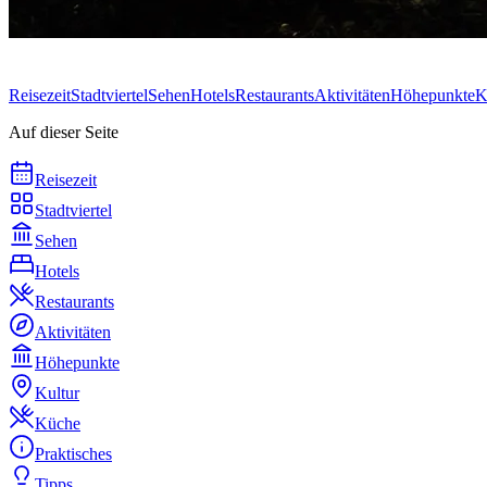
Reisezeit
Stadtviertel
Sehen
Hotels
Restaurants
Aktivitäten
Höhepunkte
K
Auf dieser Seite
Reisezeit
Stadtviertel
Sehen
Hotels
Restaurants
Aktivitäten
Höhepunkte
Kultur
Küche
Praktisches
Tipps