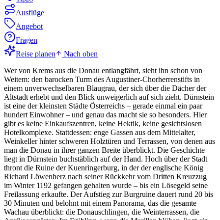
Ausflüge
Angebot
Fragen
Reise planen
Nach oben
Wer von Krems aus die Donau entlangfährt, sieht ihn schon von
Weitem: den barocken Turm des Augustiner-Chorherrenstifts in
einem unverwechselbaren Blaugrau, der sich über die Dächer der
Altstadt erhebt und den Blick unweigerlich auf sich zieht. Dürnstein
ist eine der kleinsten Städte Österreichs – gerade einmal ein paar
hundert Einwohner – und genau das macht sie so besonders. Hier
gibt es keine Einkaufszentren, keine Hektik, keine gesichtslosen
Hotelkomplexe. Stattdessen: enge Gassen aus dem Mittelalter,
Weinkeller hinter schweren Holztüren und Terrassen, von denen aus
man die Donau in ihrer ganzen Breite überblickt. Die Geschichte
liegt in Dürnstein buchstäblich auf der Hand. Hoch über der Stadt
thront die Ruine der Kuenringerburg, in der der englische König
Richard Löwenherz nach seiner Rückkehr vom Dritten Kreuzzug
im Winter 1192 gefangen gehalten wurde – bis ein Lösegeld seine
Freilassung erkaufte. Der Aufstieg zur Burgruine dauert rund 20 bis
30 Minuten und belohnt mit einem Panorama, das die gesamte
Wachau überblickt: die Donauschlingen, die Weinterrassen, die