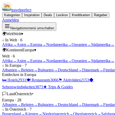
travel
perfect
Kategorien
Inspiration
Deals
Lexikon
Kreditkarten
Ratgeber
Anmelden
Navigationsmenü umschalten
🌍
Welt
Welt
▾
↓ In
Welt
·
6
Afrika
→
Asien
→
Europa
→
Nordamerika
→
Ozeanien
→
Südamerika
→
🌍
Kontinent
Europa
▾
Welt
·
6
Afrika
→
Asien
→
Europa
→
Nordamerika
→
Ozeanien
→
Südamerika
→
↓ In
Europa
·
7
Albanien
→
Belgien
→
Bulgarien
→
Deutschland
→
Dänemark
→
Finnla
Entdecken in
Europa
🛏
Hotels
2931
🍽
Restaurants
3066
⚑
Aktivitäten
2153
◆
Sehenswürdigkeiten
3873
★
Trips & Guides
🏳
Land
Österreich
▾
Europa
·
28
Albanien
→
Belgien
→
Bulgarien
→
Deutschland
→
Dänemark
→
Finnla
↓ In
Österreich
·
7
Burgenland
→
Kärnten
→
Niederösterreich
→
Oberösterreich
→
Salzbur