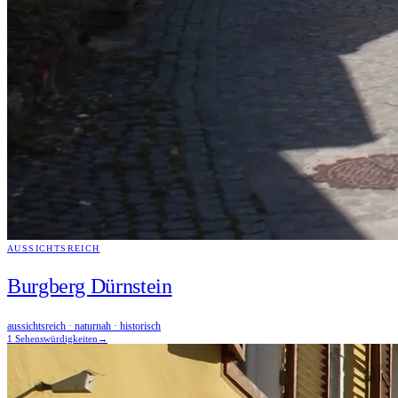
AUSSICHTSREICH
Burgberg Dürnstein
aussichtsreich · naturnah · historisch
1 Sehenswürdigkeiten
→