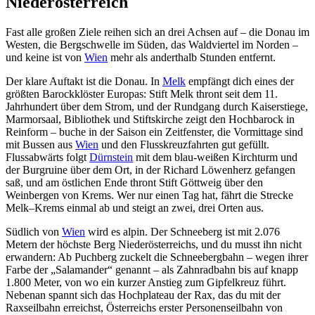
Niederösterreich
Fast alle großen Ziele reihen sich an drei Achsen auf – die Donau im
Westen, die Bergschwelle im Süden, das Waldviertel im Norden –
und keine ist von
Wien
mehr als anderthalb Stunden entfernt.
Der klare Auftakt ist die Donau. In
Melk
empfängt dich eines der
größten Barockklöster Europas: Stift Melk thront seit dem 11.
Jahrhundert über dem Strom, und der Rundgang durch Kaiserstiege,
Marmorsaal, Bibliothek und Stiftskirche zeigt den Hochbarock in
Reinform – buche in der Saison ein Zeitfenster, die Vormittage sind
mit Bussen aus
Wien
und den Flusskreuzfahrten gut gefüllt.
Flussabwärts folgt
Dürnstein
mit dem blau-weißen Kirchturm und
der Burgruine über dem Ort, in der Richard Löwenherz gefangen
saß, und am östlichen Ende thront Stift Göttweig über den
Weinbergen von Krems. Wer nur einen Tag hat, fährt die Strecke
Melk–Krems einmal ab und steigt an zwei, drei Orten aus.
Südlich von
Wien
wird es alpin. Der Schneeberg ist mit 2.076
Metern der höchste Berg Niederösterreichs, und du musst ihn nicht
erwandern: Ab Puchberg zuckelt die Schneebergbahn – wegen ihrer
Farbe der „Salamander“ genannt – als Zahnradbahn bis auf knapp
1.800 Meter, von wo ein kurzer Anstieg zum Gipfelkreuz führt.
Nebenan spannt sich das Hochplateau der Rax, das du mit der
Raxseilbahn erreichst, Österreichs erster Personenseilbahn von