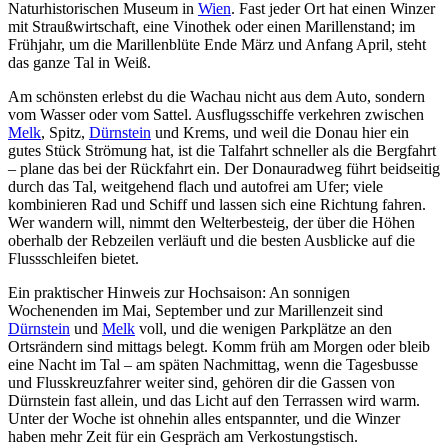
Naturhistorischen Museum in
Wien
. Fast jeder Ort hat einen Winzer
mit Straußwirtschaft, eine Vinothek oder einen Marillenstand; im
Frühjahr, um die Marillenblüte Ende März und Anfang April, steht
das ganze Tal in Weiß.
Am schönsten erlebst du die Wachau nicht aus dem Auto, sondern
vom Wasser oder vom Sattel. Ausflugsschiffe verkehren zwischen
Melk
, Spitz,
Dürnstein
und Krems, und weil die Donau hier ein
gutes Stück Strömung hat, ist die Talfahrt schneller als die Bergfahrt
– plane das bei der Rückfahrt ein. Der Donauradweg führt beidseitig
durch das Tal, weitgehend flach und autofrei am Ufer; viele
kombinieren Rad und Schiff und lassen sich eine Richtung fahren.
Wer wandern will, nimmt den Welterbesteig, der über die Höhen
oberhalb der Rebzeilen verläuft und die besten Ausblicke auf die
Flussschleifen bietet.
Ein praktischer Hinweis zur Hochsaison: An sonnigen
Wochenenden im Mai, September und zur Marillenzeit sind
Dürnstein
und
Melk
voll, und die wenigen Parkplätze an den
Ortsrändern sind mittags belegt. Komm früh am Morgen oder bleib
eine Nacht im Tal – am späten Nachmittag, wenn die Tagesbusse
und Flusskreuzfahrer weiter sind, gehören dir die Gassen von
Dürnstein fast allein, und das Licht auf den Terrassen wird warm.
Unter der Woche ist ohnehin alles entspannter, und die Winzer
haben mehr Zeit für ein Gespräch am Verkostungstisch.