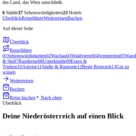
das Land, das Wien umschließt.
6
Städte
37
Sehenswürdigkeiten
23
Hotels
Überblick
Reiseführer
Weiterreisen
Buchen
Auf dieser Seite
Überblick
Reiseführer
01
Sehenswürdigkeiten
02
Wachau
03
Waldviertel
04
Semmering
05
Wand
& Ski
07
Rundreise
08
Unterkünfte
09
Essen &
Trinken
10
Anreise
11
Städte & Basisorte
12
Beste Reisezeit
13
Gut zu
wissen
Weiterreisen
Buchen
Reise buchen
Nach oben
Überblick
Deine
Niederösterreich
auf einen Blick