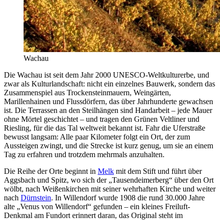
Wachau
Die Wachau ist seit dem Jahr 2000 UNESCO-Weltkulturerbe, und
zwar als Kulturlandschaft: nicht ein einzelnes Bauwerk, sondern das
Zusammenspiel aus Trockensteinmauern, Weingärten,
Marillenhainen und Flussdörfern, das über Jahrhunderte gewachsen
ist. Die Terrassen an den Steilhängen sind Handarbeit – jede Mauer
ohne Mörtel geschichtet – und tragen den Grünen Veltliner und
Riesling, für die das Tal weltweit bekannt ist. Fahr die Uferstraße
bewusst langsam: Alle paar Kilometer folgt ein Ort, der zum
Aussteigen zwingt, und die Strecke ist kurz genug, um sie an einem
Tag zu erfahren und trotzdem mehrmals anzuhalten.
Die Reihe der Orte beginnt in
Melk
mit dem Stift und führt über
Aggsbach und Spitz, wo sich der „Tausendeimerberg“ über den Ort
wölbt, nach Weißenkirchen mit seiner wehrhaften Kirche und weiter
nach
Dürnstein
. In Willendorf wurde 1908 die rund 30.000 Jahre
alte „Venus von Willendorf“ gefunden – ein kleines Freiluft-
Denkmal am Fundort erinnert daran, das Original steht im