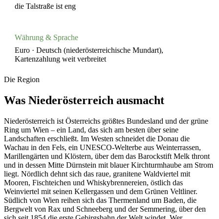
die Talstraße ist eng
Währung & Sprache
Euro · Deutsch (niederösterreichische Mundart),
Kartenzahlung weit verbreitet
Die Region
Was
Niederösterreich
ausmacht
Niederösterreich ist Österreichs größtes Bundesland und der grüne
Ring um Wien – ein Land, das sich am besten über seine
Landschaften erschließt. Im Westen schneidet die Donau die
Wachau in den Fels, ein UNESCO-Welterbe aus Weinterrassen,
Marillengärten und Klöstern, über dem das Barockstift Melk thront
und in dessen Mitte Dürnstein mit blauer Kirchturmhaube am Strom
liegt. Nördlich dehnt sich das raue, granitene Waldviertel mit
Mooren, Fischteichen und Whiskybrennereien, östlich das
Weinviertel mit seinen Kellergassen und dem Grünen Veltliner.
Südlich von Wien reihen sich das Thermenland um Baden, die
Bergwelt von Rax und Schneeberg und der Semmering, über den
sich seit 1854 die erste Gebirgsbahn der Welt windet. Wer