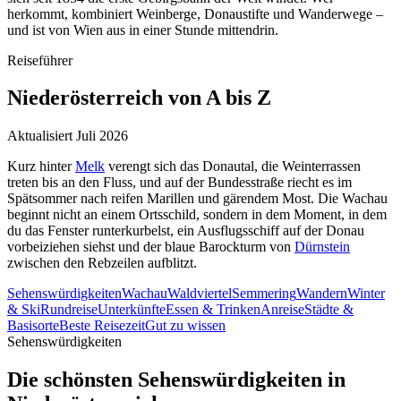
herkommt, kombiniert Weinberge, Donaustifte und Wanderwege –
und ist von Wien aus in einer Stunde mittendrin.
Reiseführer
Niederösterreich
von A bis Z
Aktualisiert Juli 2026
Kurz hinter
Melk
verengt sich das Donautal, die Weinterrassen
treten bis an den Fluss, und auf der Bundesstraße riecht es im
Spätsommer nach reifen Marillen und gärendem Most. Die Wachau
beginnt nicht an einem Ortsschild, sondern in dem Moment, in dem
du das Fenster runterkurbelst, ein Ausflugsschiff auf der Donau
vorbeiziehen siehst und der blaue Barockturm von
Dürnstein
zwischen den Rebzeilen aufblitzt.
Sehenswürdigkeiten
Wachau
Waldviertel
Semmering
Wandern
Winter
& Ski
Rundreise
Unterkünfte
Essen & Trinken
Anreise
Städte &
Basisorte
Beste Reisezeit
Gut zu wissen
Sehenswürdigkeiten
Die schönsten Sehenswürdigkeiten in