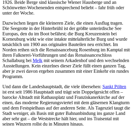
1926. Beide Berge sind klassische Wiener Hausberge und an
Schönwetter-Wochenenden entsprechend beliebt – fahr früh oder
unter der Woche.
Dazwischen liegen die kleineren Ziele, die einen Ausflug tragen.
Die Seegrotte in der Hinterbrühl ist der größte unterirdische See
Europas, den du im Boot befährst; die Burg Kreuzenstein bei
Korneuburg wirkt wie eine intakte mittelalterliche Burg und wurde
tatsächlich um 1900 aus originalen Bauteilen neu errichtet. Im
Norden reihen sich die Renaissanceburg Rosenburg im Kamptal mit
ihren Falknerei-Vorführungen und das Renaissanceschloss
Schallaburg bei
Melk
mit seinem Arkadenhof und den wechselnden
Ausstellungen. Kein einzelnes dieser Ziele füllt einen ganzen Tag,
aber je zwei davon ergeben zusammen mit einer Einkehr ein rundes
Programm.
Und dann die Landeshauptstadt, die viele übersehen:
Sankt Pölten
ist erst seit 1986 Hauptstadt und trägt sein Doppelgesicht offen –
barocke Altstadt mit Rathausplatz und Franziskanerkirche auf der
einen, das moderne Regierungsviertel mit dem gläsernen Klangturm
und dem Festspielhaus auf der anderen Seite. Als Tagesziel taugt die
Stadt weniger, als Basis mit guter Bahnanbindung ins ganze Land
aber sehr gut – die Weststrecke hält hier, und ins Traisental mit
seinen Winzern rollst du in Minuten hinaus.