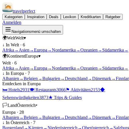
travel
perfect
Kategorien
Inspiration
Deals
Lexikon
Kreditkarten
Ratgeber
Anmelden
Navigationsmenü umschalten
🌍
Welt
Welt
▾
↓ In
Welt
·
6
Afrika
→
Asien
→
Europa
→
Nordamerika
→
Ozeanien
→
Südamerika
→
🌍
Kontinent
Europa
▾
Welt
·
6
Afrika
→
Asien
→
Europa
→
Nordamerika
→
Ozeanien
→
Südamerika
→
↓ In
Europa
·
7
Albanien
→
Belgien
→
Bulgarien
→
Deutschland
→
Dänemark
→
Finnla
Entdecken in
Europa
🛏
Hotels
2931
🍽
Restaurants
3066
⚑
Aktivitäten
2153
◆
Sehenswürdigkeiten
3873
★
Trips & Guides
🏳
Land
Österreich
▾
Europa
·
28
Albanien
→
Belgien
→
Bulgarien
→
Deutschland
→
Dänemark
→
Finnla
↓ In
Österreich
·
7
Burgenland
→
Kärnten
→
Niederösterreich
→
Oberösterreich
→
Salzbur