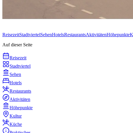
Reisezeit
Stadtviertel
Sehen
Hotels
Restaurants
Aktivitäten
Höhepunkte
K
Auf dieser Seite
Reisezeit
Stadtviertel
Sehen
Hotels
Restaurants
Aktivitäten
Höhepunkte
Kultur
Küche
Praktisches