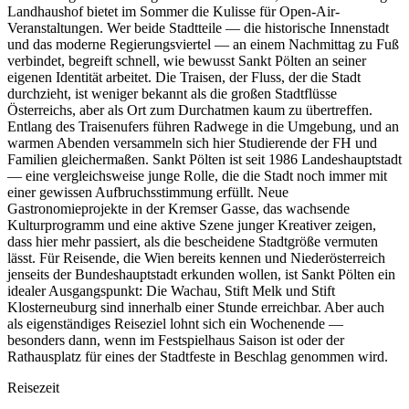
Landhaushof bietet im Sommer die Kulisse für Open-Air-
Veranstaltungen. Wer beide Stadtteile — die historische Innenstadt
und das moderne Regierungsviertel — an einem Nachmittag zu Fuß
verbindet, begreift schnell, wie bewusst Sankt Pölten an seiner
eigenen Identität arbeitet. Die Traisen, der Fluss, der die Stadt
durchzieht, ist weniger bekannt als die großen Stadtflüsse
Österreichs, aber als Ort zum Durchatmen kaum zu übertreffen.
Entlang des Traisenufers führen Radwege in die Umgebung, und an
warmen Abenden versammeln sich hier Studierende der FH und
Familien gleichermaßen. Sankt Pölten ist seit 1986 Landeshauptstadt
— eine vergleichsweise junge Rolle, die die Stadt noch immer mit
einer gewissen Aufbruchsstimmung erfüllt. Neue
Gastronomieprojekte in der Kremser Gasse, das wachsende
Kulturprogramm und eine aktive Szene junger Kreativer zeigen,
dass hier mehr passiert, als die bescheidene Stadtgröße vermuten
lässt. Für Reisende, die Wien bereits kennen und Niederösterreich
jenseits der Bundeshauptstadt erkunden wollen, ist Sankt Pölten ein
idealer Ausgangspunkt: Die Wachau, Stift Melk und Stift
Klosterneuburg sind innerhalb einer Stunde erreichbar. Aber auch
als eigenständiges Reiseziel lohnt sich ein Wochenende —
besonders dann, wenn im Festspielhaus Saison ist oder der
Rathausplatz für eines der Stadtfeste in Beschlag genommen wird.
Reisezeit