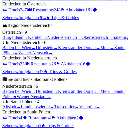
Entdecken in
Österreich
🛏
Hotels
247
🍽
Restaurants
248
⚑
Aktivitäten
161
◆
Sehenswürdigkeiten
304
★
Trips & Guides
🏔
Region
Niederösterreich
▾
Österreich
·
9
Burgenland
→
Kärnten
→
Niederösterreich
→
Oberösterreich
→
Salzbur
↓ In
Niederösterreich
·
6
Baden bei Wien
→
Dürnstein
→
Krems an der Donau
→
Melk
→
Sankt
Pölten
→
Wiener Neustadt
→
Entdecken in
Niederösterreich
🛏
Hotels
23
🍽
Restaurants
26
⚑
Aktivitäten
16
◆
Sehenswürdigkeiten
37
★
Trips & Guides
🏙
Sie sind hier ·
Stadt
Sankt Pölten
▾
Niederösterreich
·
6
Baden bei Wien
→
Dürnstein
→
Krems an der Donau
→
Melk
→
Sankt
Pölten
●
Wiener Neustadt
→
↓ In
Sankt Pölten
·
4
Altstadt
→
Landhausviertel
→
Traisenufer
→
Viehofen
→
Entdecken in
Sankt Pölten
🛏
Hotels
4
🍽
Restaurants
4
⚑
Aktivitäten
2
◆
Sehenswürdigkeiten
5
★
Trips & Guides