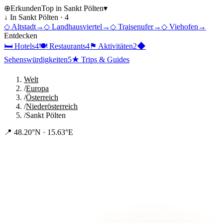
⊕
Erkunden
Top in
Sankt Pölten
▾
↓ In
Sankt Pölten
·
4
◇
Altstadt
→
◇
Landhausviertel
→
◇
Traisenufer
→
◇
Viehofen
→
Entdecken
🛏
Hotels
4
🍽
Restaurants
4
⚑
Aktivitäten
2
◆
Sehenswürdigkeiten
5
★
Trips & Guides
Welt
/
Europa
/
Österreich
/
Niederösterreich
/
Sankt Pölten
📍
48.20°N · 15.63°E