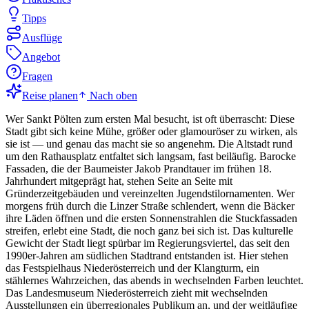
Tipps
Ausflüge
Angebot
Fragen
Reise planen
Nach oben
Wer Sankt Pölten zum ersten Mal besucht, ist oft überrascht: Diese
Stadt gibt sich keine Mühe, größer oder glamouröser zu wirken, als
sie ist — und genau das macht sie so angenehm. Die Altstadt rund
um den Rathausplatz entfaltet sich langsam, fast beiläufig. Barocke
Fassaden, die der Baumeister Jakob Prandtauer im frühen 18.
Jahrhundert mitgeprägt hat, stehen Seite an Seite mit
Gründerzeitgebäuden und vereinzelten Jugendstilornamenten. Wer
morgens früh durch die Linzer Straße schlendert, wenn die Bäcker
ihre Läden öffnen und die ersten Sonnenstrahlen die Stuckfassaden
streifen, erlebt eine Stadt, die noch ganz bei sich ist. Das kulturelle
Gewicht der Stadt liegt spürbar im Regierungsviertel, das seit den
1990er-Jahren am südlichen Stadtrand entstanden ist. Hier stehen
das Festspielhaus Niederösterreich und der Klangturm, ein
stählernes Wahrzeichen, das abends in wechselnden Farben leuchtet.
Das Landesmuseum Niederösterreich zieht mit wechselnden
Ausstellungen ein überregionales Publikum an, und der weitläufige