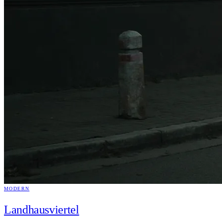
MODERN
Landhausviertel