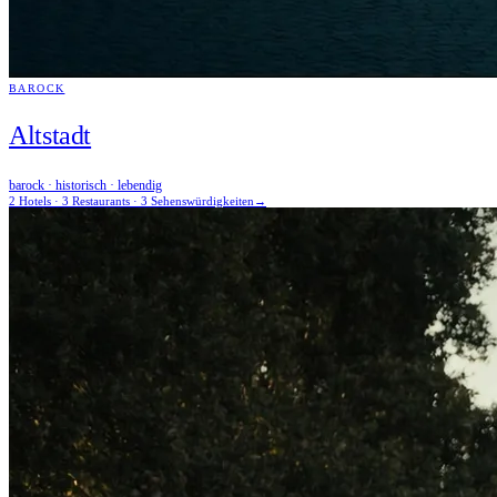
BAROCK
Altstadt
barock · historisch · lebendig
2 Hotels · 3 Restaurants · 3 Sehenswürdigkeiten
→