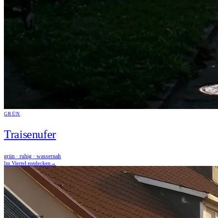
GRÜN
Traisenufer
grün · ruhig · wassernah
Im Viertel entdecken
→