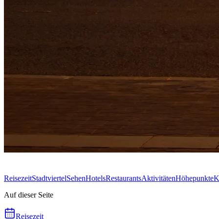
Reisezeit
Stadtviertel
Sehen
Hotels
Restaurants
Aktivitäten
Höhepunkte
K
Auf dieser Seite
Reisezeit