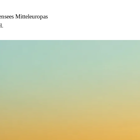
ensees Mitteleuropas
l.