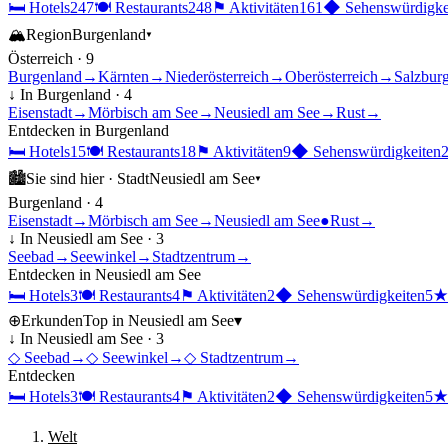
🛏
Hotels
247
🍽
Restaurants
248
⚑
Aktivitäten
161
◆
Sehenswürdigke
🏔
Region
Burgenland
▾
Österreich
·
9
Burgenland
→
Kärnten
→
Niederösterreich
→
Oberösterreich
→
Salzbur
↓ In
Burgenland
·
4
Eisenstadt
→
Mörbisch am See
→
Neusiedl am See
→
Rust
→
Entdecken in
Burgenland
🛏
Hotels
15
🍽
Restaurants
18
⚑
Aktivitäten
9
◆
Sehenswürdigkeiten
🏙
Sie sind hier ·
Stadt
Neusiedl am See
▾
Burgenland
·
4
Eisenstadt
→
Mörbisch am See
→
Neusiedl am See
●
Rust
→
↓ In
Neusiedl am See
·
3
Seebad
→
Seewinkel
→
Stadtzentrum
→
Entdecken in
Neusiedl am See
🛏
Hotels
3
🍽
Restaurants
4
⚑
Aktivitäten
2
◆
Sehenswürdigkeiten
5
⊕
Erkunden
Top in
Neusiedl am See
▾
↓ In
Neusiedl am See
·
3
◇
Seebad
→
◇
Seewinkel
→
◇
Stadtzentrum
→
Entdecken
🛏
Hotels
3
🍽
Restaurants
4
⚑
Aktivitäten
2
◆
Sehenswürdigkeiten
5
Welt