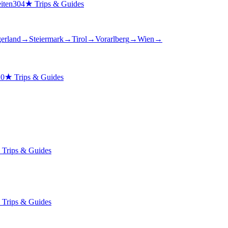
iten
304
★
Trips & Guides
gerland
→
Steiermark
→
Tirol
→
Vorarlberg
→
Wien
→
20
★
Trips & Guides
★
Trips & Guides
★
Trips & Guides