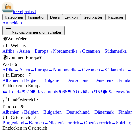
travel
perfect
Kategorien
Inspiration
Deals
Lexikon
Kreditkarten
Ratgeber
Anmelden
Navigationsmenü umschalten
🌍
Welt
Welt
▾
↓ In
Welt
·
6
Afrika
→
Asien
→
Europa
→
Nordamerika
→
Ozeanien
→
Südamerika
→
🌍
Kontinent
Europa
▾
Welt
·
6
Afrika
→
Asien
→
Europa
→
Nordamerika
→
Ozeanien
→
Südamerika
→
↓ In
Europa
·
7
Albanien
→
Belgien
→
Bulgarien
→
Deutschland
→
Dänemark
→
Finnla
Entdecken in
Europa
🛏
Hotels
2931
🍽
Restaurants
3066
⚑
Aktivitäten
2153
◆
Sehenswürdi
🏳
Land
Österreich
▾
Europa
·
28
Albanien
→
Belgien
→
Bulgarien
→
Deutschland
→
Dänemark
→
Finnla
↓ In
Österreich
·
7
Burgenland
→
Kärnten
→
Niederösterreich
→
Oberösterreich
→
Salzbur
Entdecken in
Österreich