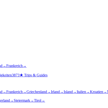
nd
→
Frankreich
→
gkeiten
3873
★
Trips & Guides
nd
→
Frankreich
→
Griechenland
→
Irland
→
Island
→
Italien
→
Kroatien
→
gerland
→
Steiermark
→
Tirol
→