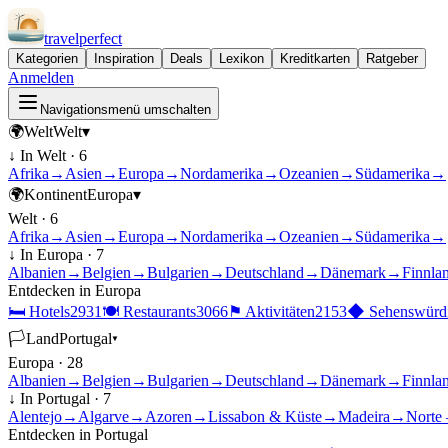
travel
perfect
Kategorien
Inspiration
Deals
Lexikon
Kreditkarten
Ratgeber
Anmelden
Navigationsmenü umschalten
🌍
Welt
Welt
▾
↓ In
Welt
·
6
Afrika
→
Asien
→
Europa
→
Nordamerika
→
Ozeanien
→
Südamerika
→
🌍
Kontinent
Europa
▾
Welt
·
6
Afrika
→
Asien
→
Europa
→
Nordamerika
→
Ozeanien
→
Südamerika
→
↓ In
Europa
·
7
Albanien
→
Belgien
→
Bulgarien
→
Deutschland
→
Dänemark
→
Finnla
Entdecken in
Europa
🛏
Hotels
2931
🍽
Restaurants
3066
⚑
Aktivitäten
2153
◆
Sehenswürdi
🏳
Land
Portugal
▾
Europa
·
28
Albanien
→
Belgien
→
Bulgarien
→
Deutschland
→
Dänemark
→
Finnla
↓ In
Portugal
·
7
Alentejo
→
Algarve
→
Azoren
→
Lissabon & Küste
→
Madeira
→
Norte 
Entdecken in
Portugal