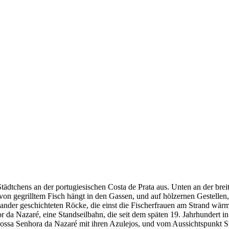
dtchens an der portugiesischen Costa de Prata aus. Unten an der breiten
on gegrilltem Fisch hängt in den Gassen, und auf hölzernen Gestellen,
reinander geschichteten Röcke, die einst die Fischerfrauen am Strand w
nsor da Nazaré, eine Standseilbahn, die seit dem späten 19. Jahrhunde
he Nossa Senhora da Nazaré mit ihren Azulejos, und vom Aussichtspunkt