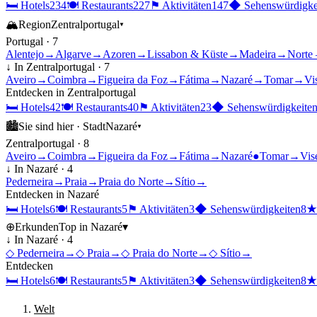
🛏
Hotels
234
🍽
Restaurants
227
⚑
Aktivitäten
147
◆
Sehenswürdigke
🏔
Region
Zentralportugal
▾
Portugal
·
7
Alentejo
→
Algarve
→
Azoren
→
Lissabon & Küste
→
Madeira
→
Norte 
↓ In
Zentralportugal
·
7
Aveiro
→
Coimbra
→
Figueira da Foz
→
Fátima
→
Nazaré
→
Tomar
→
Vi
Entdecken in
Zentralportugal
🛏
Hotels
42
🍽
Restaurants
40
⚑
Aktivitäten
23
◆
Sehenswürdigkeite
🏙
Sie sind hier ·
Stadt
Nazaré
▾
Zentralportugal
·
8
Aveiro
→
Coimbra
→
Figueira da Foz
→
Fátima
→
Nazaré
●
Tomar
→
Vis
↓ In
Nazaré
·
4
Pederneira
→
Praia
→
Praia do Norte
→
Sítio
→
Entdecken in
Nazaré
🛏
Hotels
6
🍽
Restaurants
5
⚑
Aktivitäten
3
◆
Sehenswürdigkeiten
8
⊕
Erkunden
Top in
Nazaré
▾
↓ In
Nazaré
·
4
◇
Pederneira
→
◇
Praia
→
◇
Praia do Norte
→
◇
Sítio
→
Entdecken
🛏
Hotels
6
🍽
Restaurants
5
⚑
Aktivitäten
3
◆
Sehenswürdigkeiten
8
Welt