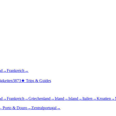
nd
→
Frankreich
→
gkeiten
3873
★
Trips & Guides
nd
→
Frankreich
→
Griechenland
→
Irland
→
Island
→
Italien
→
Kroatien
→
– Porto & Douro
→
Zentralportugal
→