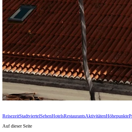
Reisezeit
Stadtviertel
Sehen
Hotels
Restaurants
Aktivitäten
Höhepunkte
P
Auf dieser Seite