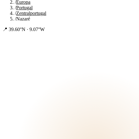
/
Europa
/
Portugal
/
Zentralportugal
/
Nazaré
📍
39.60°N · 9.07°W