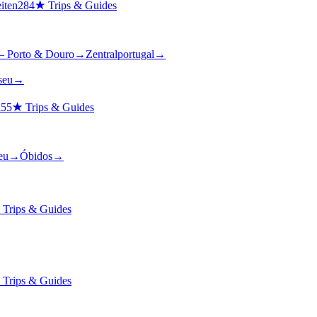
iten
284
★
Trips & Guides
– Porto & Douro
→
Zentralportugal
→
seu
→
n
55
★
Trips & Guides
eu
→
Óbidos
→
★
Trips & Guides
★
Trips & Guides