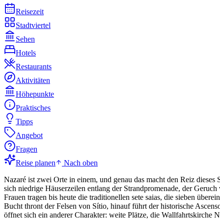
Reisezeit
Stadtviertel
Sehen
Hotels
Restaurants
Aktivitäten
Höhepunkte
Praktisches
Tipps
Angebot
Fragen
Reise planen
Nach oben
Nazaré ist zwei Orte in einem, und genau das macht den Reiz dieses Stä
sich niedrige Häuserzeilen entlang der Strandpromenade, der Geruch v
Frauen tragen bis heute die traditionellen sete saias, die sieben übe
Bucht thront der Felsen von Sítio, hinauf führt der historische Asce
öffnet sich ein anderer Charakter: weite Plätze, die Wallfahrtskirc