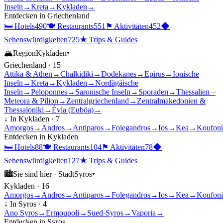
Inseln
→
Kreta
→
Kykladen
→
Entdecken in
Griechenland
🛏
Hotels
490
🍽
Restaurants
551
⚑
Aktivitäten
452
◆
Sehenswürdigkeiten
725
★
Trips & Guides
🏔
Region
Kykladen
▾
Griechenland
·
15
Attika & Athen
→
Chalkidiki
→
Dodekanes
→
Epirus
→
Ionische
Inseln
→
Kreta
→
Kykladen
→
Nordägäische
Inseln
→
Peloponnes
→
Saronische Inseln
→
Sporaden
→
Thessalien –
Meteora & Pilion
→
Zentralgriechenland
→
Zentralmakedonien &
Thessaloniki
→
Évia (Euböa)
→
↓ In
Kykladen
·
7
Amorgos
→
Andros
→
Antiparos
→
Folegandros
→
Ios
→
Kea
→
Koufoni
Entdecken in
Kykladen
🛏
Hotels
88
🍽
Restaurants
104
⚑
Aktivitäten
78
◆
Sehenswürdigkeiten
127
★
Trips & Guides
🏙
Sie sind hier ·
Stadt
Syros
▾
Kykladen
·
16
Amorgos
→
Andros
→
Antiparos
→
Folegandros
→
Ios
→
Kea
→
Koufoni
↓ In
Syros
·
4
Ano Syros
→
Ermoupoli
→
Sued-Syros
→
Vaporia
→
Entdecken in
Syros