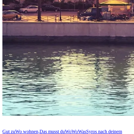
Gut zu
Wo wohnen,
Das musst du
Wo
Wo
Was
Syros nach deinem