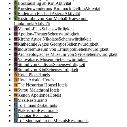
Bootsausflug ab Kini
Aktivität
Kuestenwanderung Kini nach Delfini
Aktivität
Baden am Felsbad Asteria
Aktivität
Kostprobe von San-Michali-Kaese und
Loukoumia
Aktivität
Miaouli-Platz
Sehenswürdigkeit
Apollon-Theater
Sehenswürdigkeit
Kirche Agios Nikolaos
Sehenswürdigkeit
Kathedrale Agios Georgios
Sehenswürdigkeit
Industriemuseum von Ermoupoli
Sehenswürdigkeit
Archaeologisches Museum von Syros
Sehenswürdigkeit
Vamvakaris-Museum
Sehenswürdigkeit
Strand von Galissas
Sehenswürdigkeit
Strand von Kini
Sehenswürdigkeit
Hotel Ploes
Hotels
Hotel Aristide
Hotels
The Nestorian House
Hotels
Syrou Melathron
Hotels
Xenon Apollonos
Hotels
Mazi
Restaurants
To Limani
Restaurants
Plakostroto
Restaurants
Laoutari
Restaurants
To Tsipouradiko tis Mirsinis
Restaurants