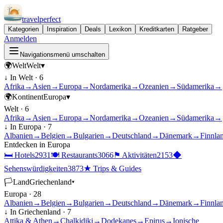
travel
perfect
Kategorien
Inspiration
Deals
Lexikon
Kreditkarten
Ratgeber
Anmelden
Navigationsmenü umschalten
🌍
Welt
Welt
▾
↓ In
Welt
·
6
Afrika
→
Asien
→
Europa
→
Nordamerika
→
Ozeanien
→
Südamerika
→
🌍
Kontinent
Europa
▾
Welt
·
6
Afrika
→
Asien
→
Europa
→
Nordamerika
→
Ozeanien
→
Südamerika
→
↓ In
Europa
·
7
Albanien
→
Belgien
→
Bulgarien
→
Deutschland
→
Dänemark
→
Finnla
Entdecken in
Europa
🛏
Hotels
2931
🍽
Restaurants
3066
⚑
Aktivitäten
2153
◆
Sehenswürdigkeiten
3873
★
Trips & Guides
🏳
Land
Griechenland
▾
Europa
·
28
Albanien
→
Belgien
→
Bulgarien
→
Deutschland
→
Dänemark
→
Finnla
↓ In
Griechenland
·
7
Attika & Athen
→
Chalkidiki
→
Dodekanes
→
Epirus
→
Ionische