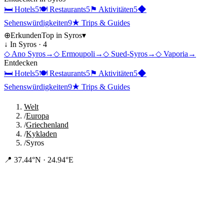
🛏
Hotels
5
🍽
Restaurants
5
⚑
Aktivitäten
5
◆
Sehenswürdigkeiten
9
★
Trips & Guides
⊕
Erkunden
Top in
Syros
▾
↓ In
Syros
·
4
◇
Ano Syros
→
◇
Ermoupoli
→
◇
Sued-Syros
→
◇
Vaporia
→
Entdecken
🛏
Hotels
5
🍽
Restaurants
5
⚑
Aktivitäten
5
◆
Sehenswürdigkeiten
9
★
Trips & Guides
Welt
/
Europa
/
Griechenland
/
Kykladen
/
Syros
📍
37.44°N · 24.94°E