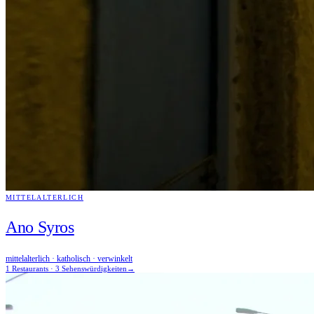
MITTELALTERLICH
Ano Syros
mittelalterlich · katholisch · verwinkelt
1 Restaurants · 3 Sehenswürdigkeiten
→