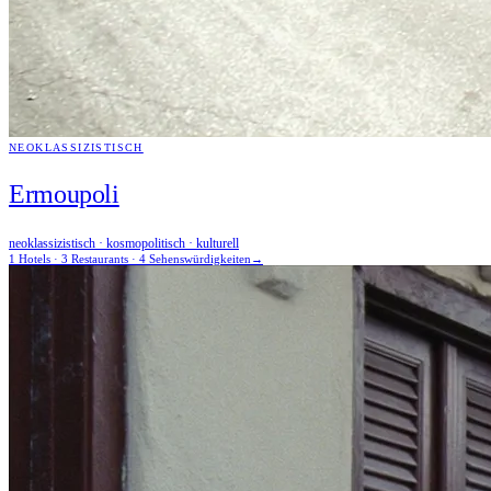
NEOKLASSIZISTISCH
Ermoupoli
neoklassizistisch · kosmopolitisch · kulturell
1 Hotels · 3 Restaurants · 4 Sehenswürdigkeiten
→