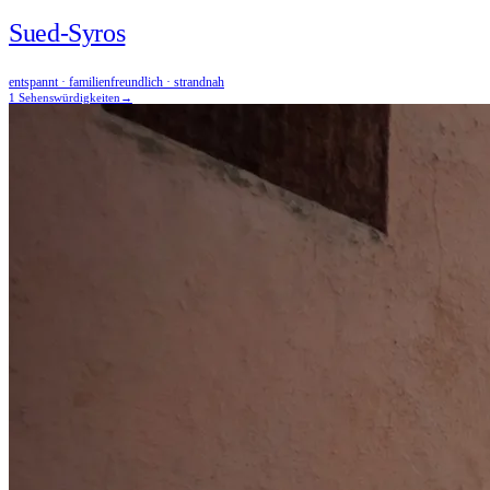
Sued-Syros
entspannt · familienfreundlich · strandnah
1 Sehenswürdigkeiten
→