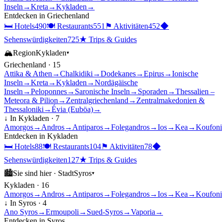
Inseln
→
Kreta
→
Kykladen
→
Entdecken in
Griechenland
🛏
Hotels
490
🍽
Restaurants
551
⚑
Aktivitäten
452
◆
Sehenswürdigkeiten
725
★
Trips & Guides
🏔
Region
Kykladen
▾
Griechenland
·
15
Attika & Athen
→
Chalkidiki
→
Dodekanes
→
Epirus
→
Ionische
Inseln
→
Kreta
→
Kykladen
→
Nordägäische
Inseln
→
Peloponnes
→
Saronische Inseln
→
Sporaden
→
Thessalien –
Meteora & Pilion
→
Zentralgriechenland
→
Zentralmakedonien &
Thessaloniki
→
Évia (Euböa)
→
↓ In
Kykladen
·
7
Amorgos
→
Andros
→
Antiparos
→
Folegandros
→
Ios
→
Kea
→
Koufoni
Entdecken in
Kykladen
🛏
Hotels
88
🍽
Restaurants
104
⚑
Aktivitäten
78
◆
Sehenswürdigkeiten
127
★
Trips & Guides
🏙
Sie sind hier ·
Stadt
Syros
▾
Kykladen
·
16
Amorgos
→
Andros
→
Antiparos
→
Folegandros
→
Ios
→
Kea
→
Koufoni
↓ In
Syros
·
4
Ano Syros
→
Ermoupoli
→
Sued-Syros
→
Vaporia
→
Entdecken in
Syros