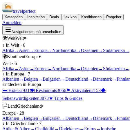
travel
perfect
Kategorien
Inspiration
Deals
Lexikon
Kreditkarten
Ratgeber
Anmelden
Navigationsmenü umschalten
🌍
Welt
Welt
▾
↓ In
Welt
·
6
Afrika
→
Asien
→
Europa
→
Nordamerika
→
Ozeanien
→
Südamerika
→
🌍
Kontinent
Europa
▾
Welt
·
6
Afrika
→
Asien
→
Europa
→
Nordamerika
→
Ozeanien
→
Südamerika
→
↓ In
Europa
·
7
Albanien
→
Belgien
→
Bulgarien
→
Deutschland
→
Dänemark
→
Finnla
Entdecken in
Europa
🛏
Hotels
2931
🍽
Restaurants
3066
⚑
Aktivitäten
2153
◆
Sehenswürdigkeiten
3873
★
Trips & Guides
🏳
Land
Griechenland
▾
Europa
·
28
Albanien
→
Belgien
→
Bulgarien
→
Deutschland
→
Dänemark
→
Finnla
↓ In
Griechenland
·
7
Attika & Athen
→
Chalkidiki
→
Dodekanes
→
Epirus
→
Ionische