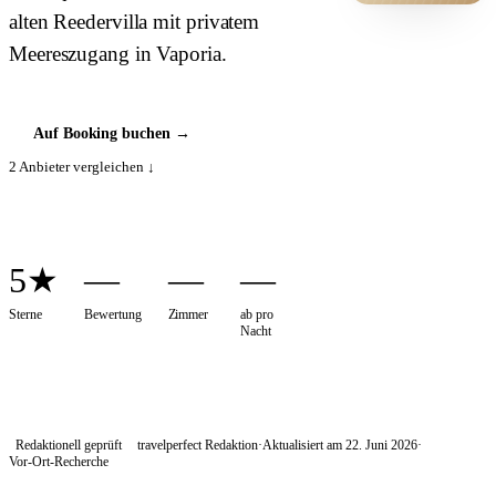
alten Reedervilla mit privatem
HOTEL ·
COVER
Meereszugang in Vaporia.
Auf Booking buchen
→
2
Anbieter vergleichen ↓
5★
—
—
—
Sterne
Bewertung
Zimmer
ab pro
Nacht
Redaktionell geprüft
travelperfect Redaktion
·
Aktualisiert am
22. Juni 2026
·
Vor-Ort-Recherche