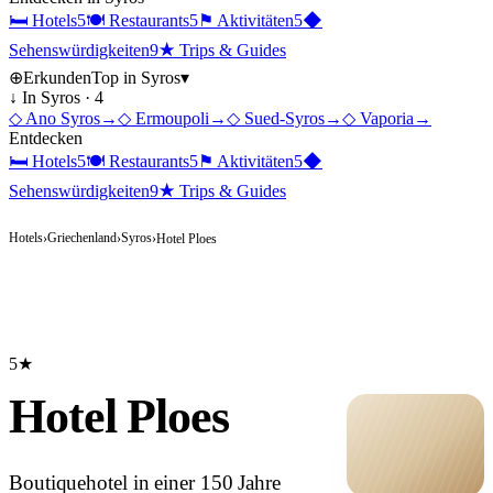
🛏
Hotels
5
🍽
Restaurants
5
⚑
Aktivitäten
5
◆
Sehenswürdigkeiten
9
★
Trips & Guides
⊕
Erkunden
Top in
Syros
▾
↓ In
Syros
·
4
◇
Ano Syros
→
◇
Ermoupoli
→
◇
Sued-Syros
→
◇
Vaporia
→
Entdecken
🛏
Hotels
5
🍽
Restaurants
5
⚑
Aktivitäten
5
◆
Sehenswürdigkeiten
9
★
Trips & Guides
Hotels
Griechenland
Syros
›
›
›
Hotel Ploes
5★
Hotel Ploes
Boutiquehotel in einer 150 Jahre