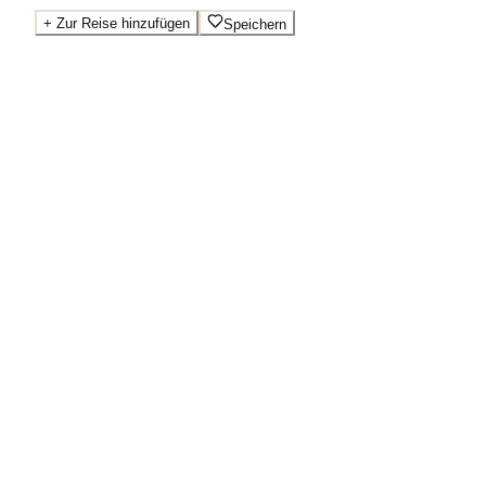
+
Zur Reise hinzufügen
Speichern
Beste Preise · Anbieter vergleichen
Wo Sie buchen.
Booking.com