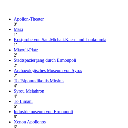
Apollon-Theater
0
′
Mazi
1
′
Kostprobe von San-Michali-Kaese und Loukoumia
1
′
Miaouli-Platz
2
′
Stadtspaziergang durch Ermoupoli
2
′
Archaeologisches Museum von Syros
2
′
To Tsipouradiko tis Mirsinis
4
′
Syrou Melathron
4
′
To Limani
6
′
Industriemuseum von Ermoupoli
6
′
Xenon Apollonos
6
′