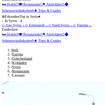
🛏
Hotels
5
🍽
Restaurants
5
⚑
Aktivitäten
5
◆
Sehenswürdigkeiten
9
★
Trips & Guides
⊕
Erkunden
Top in
Syros
▾
↓ In
Syros
·
4
◇
Ano Syros
→
◇
Ermoupoli
→
◇
Sued-Syros
→
◇
Vaporia
→
Entdecken
🛏
Hotels
5
🍽
Restaurants
5
⚑
Aktivitäten
5
◆
Sehenswürdigkeiten
9
★
Trips & Guides
Welt
/
Europa
/
Griechenland
/
Kykladen
/
Syros
/
Restaurants
/
Laoutari