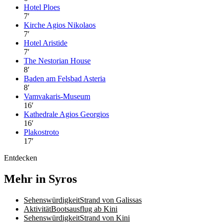
Hotel Ploes
7
′
Kirche Agios Nikolaos
7
′
Hotel Aristide
7
′
The Nestorian House
8
′
Baden am Felsbad Asteria
8
′
Vamvakaris-Museum
16
′
Kathedrale Agios Georgios
16
′
Plakostroto
17
′
Entdecken
Mehr in Syros
Sehenswürdigkeit
Strand von Galissas
Aktivität
Bootsausflug ab Kini
Sehenswürdigkeit
Strand von Kini