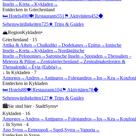
Inseln
→
Kreta
→
Kykladen
→
Entdecken in
Griechenland
🛏
Hotels
490
🍽
Restaurants
551
⚑
Aktivitäten
452
◆
Sehenswürdigkeiten
725
★
Trips & Guides
🏔
Region
Kykladen
▾
Griechenland
·
15
Attika & Athen
→
Chalkidiki
→
Dodekanes
→
Epirus
→
Ionische
Inseln
→
Kreta
→
Kykladen
→
Nordägäische
Inseln
→
Peloponnes
→
Saronische Inseln
→
Sporaden
→
Thessalien –
Meteora & Pilion
→
Zentralgriechenland
→
Zentralmakedonien &
Thessaloniki
→
Évia (Euböa)
→
↓ In
Kykladen
·
7
Amorgos
→
Andros
→
Antiparos
→
Folegandros
→
Ios
→
Kea
→
Koufoni
Entdecken in
Kykladen
🛏
Hotels
88
🍽
Restaurants
104
⚑
Aktivitäten
78
◆
Sehenswürdigkeiten
127
★
Trips & Guides
🏙
Sie sind hier ·
Stadt
Syros
▾
Kykladen
·
16
Amorgos
→
Andros
→
Antiparos
→
Folegandros
→
Ios
→
Kea
→
Koufoni
↓ In
Syros
·
4
Ano Syros
→
Ermoupoli
→
Sued-Syros
→
Vaporia
→
Entdecken in
Syros