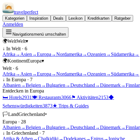
travel
perfect
Kategorien
Inspiration
Deals
Lexikon
Kreditkarten
Ratgeber
Anmelden
Navigationsmenü umschalten
🌍
Welt
Welt
▾
↓ In
Welt
·
6
Afrika
→
Asien
→
Europa
→
Nordamerika
→
Ozeanien
→
Südamerika
→
🌍
Kontinent
Europa
▾
Welt
·
6
Afrika
→
Asien
→
Europa
→
Nordamerika
→
Ozeanien
→
Südamerika
→
↓ In
Europa
·
7
Albanien
→
Belgien
→
Bulgarien
→
Deutschland
→
Dänemark
→
Finnla
Entdecken in
Europa
🛏
Hotels
2931
🍽
Restaurants
3066
⚑
Aktivitäten
2153
◆
Sehenswürdigkeiten
3873
★
Trips & Guides
🏳
Land
Griechenland
▾
Europa
·
28
Albanien
→
Belgien
→
Bulgarien
→
Deutschland
→
Dänemark
→
Finnla
↓ In
Griechenland
·
7
Attika & Athen
→
Chalkidiki
→
Dodekanes
→
Epirus
→
Ionische