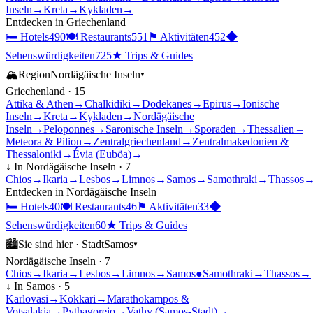
Inseln
→
Kreta
→
Kykladen
→
Entdecken in
Griechenland
🛏
Hotels
490
🍽
Restaurants
551
⚑
Aktivitäten
452
◆
Sehenswürdigkeiten
725
★
Trips & Guides
🏔
Region
Nordägäische Inseln
▾
Griechenland
·
15
Attika & Athen
→
Chalkidiki
→
Dodekanes
→
Epirus
→
Ionische
Inseln
→
Kreta
→
Kykladen
→
Nordägäische
Inseln
→
Peloponnes
→
Saronische Inseln
→
Sporaden
→
Thessalien –
Meteora & Pilion
→
Zentralgriechenland
→
Zentralmakedonien &
Thessaloniki
→
Évia (Euböa)
→
↓ In
Nordägäische Inseln
·
7
Chios
→
Ikaria
→
Lesbos
→
Limnos
→
Samos
→
Samothraki
→
Thassos
Entdecken in
Nordägäische Inseln
🛏
Hotels
40
🍽
Restaurants
46
⚑
Aktivitäten
33
◆
Sehenswürdigkeiten
60
★
Trips & Guides
🏙
Sie sind hier ·
Stadt
Samos
▾
Nordägäische Inseln
·
7
Chios
→
Ikaria
→
Lesbos
→
Limnos
→
Samos
●
Samothraki
→
Thassos
→
↓ In
Samos
·
5
Karlovasi
→
Kokkari
→
Marathokampos &
Votsalakia
→
Pythagoreio
→
Vathy (Samos-Stadt)
→