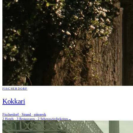
FISCHERDORF
Kokkari
Fischerdorf · Strand · pittoresk
2 Hotels · 3 Restaurants · 2 Sehenswürdigkeiten
→