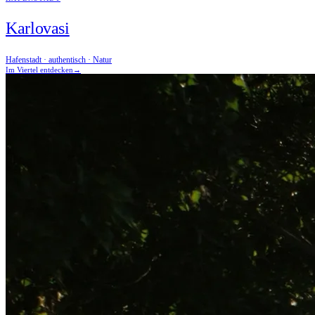
Karlovasi
Hafenstadt · authentisch · Natur
Im Viertel entdecken
→