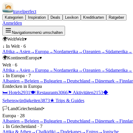
travel
perfect
Kategorien
Inspiration
Deals
Lexikon
Kreditkarten
Ratgeber
Anmelden
Navigationsmenü umschalten
🌍
Welt
Welt
▾
↓ In
Welt
·
6
Afrika
→
Asien
→
Europa
→
Nordamerika
→
Ozeanien
→
Südamerika
→
🌍
Kontinent
Europa
▾
Welt
·
6
Afrika
→
Asien
→
Europa
→
Nordamerika
→
Ozeanien
→
Südamerika
→
↓ In
Europa
·
7
Albanien
→
Belgien
→
Bulgarien
→
Deutschland
→
Dänemark
→
Finnla
Entdecken in
Europa
🛏
Hotels
2931
🍽
Restaurants
3066
⚑
Aktivitäten
2153
◆
Sehenswürdigkeiten
3873
★
Trips & Guides
🏳
Land
Griechenland
▾
Europa
·
28
Albanien
→
Belgien
→
Bulgarien
→
Deutschland
→
Dänemark
→
Finnla
↓ In
Griechenland
·
7
Attika & Athen
→
Chalkidiki
→
Dodekanes
→
Epirus
→
Ionische