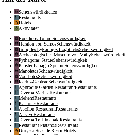
Sehenswürdigkeiten
Restaurants
Hotels
Aktivitäten
Eupalinos-Tunnel
Sehenswürdigkeit
Heraion von Samos
Sehenswürdigkeit
Burg des Lykourgos Logothetis
Sehenswürdigkeit
Archaeologisches Museum von Vathy
Sehenswürdigkeit
Pythagoras-Statue
Sehenswürdigkeit
Kloster Panagia Spiliani
Sehenswürdigkeit
Manolates
Sehenswürdigkeit
Vourliotes
Sehenswürdigkeit
Kerkis-Gebirge
Sehenswürdigkeit
Aphrodite Garden Restaurant
Restaurants
Taverna Maritsa
Restaurants
Meltemi
Restaurants
Kalamies
Restaurants
Apollon Restaurant
Restaurants
Alisavo
Restaurants
Taverna To Limanaki
Restaurants
Restaurant Platanos
Restaurants
Doryssa Seaside Resort
Hotels