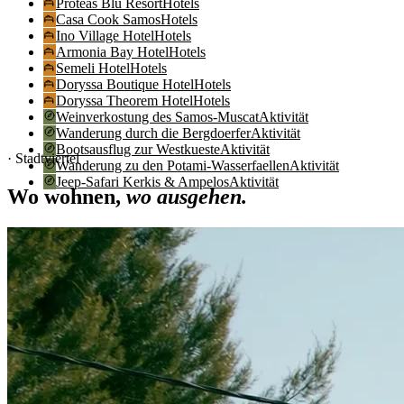
Proteas Blu Resort
Hotels
Casa Cook Samos
Hotels
Ino Village Hotel
Hotels
Armonia Bay Hotel
Hotels
Semeli Hotel
Hotels
Doryssa Boutique Hotel
Hotels
Doryssa Theorem Hotel
Hotels
Weinverkostung des Samos-Muscat
Aktivität
Wanderung durch die Bergdoerfer
Aktivität
Bootsausflug zur Westkueste
Aktivität
· Stadtviertel
Wanderung zu den Potami-Wasserfaellen
Aktivität
Jeep-Safari Kerkis & Ampelos
Aktivität
Wo wohnen,
wo ausgehen.