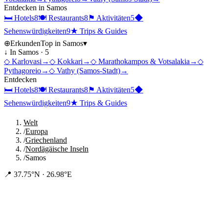
Entdecken in
Samos
🛏
Hotels
8
🍽
Restaurants
8
⚑
Aktivitäten
5
◆
Sehenswürdigkeiten
9
★
Trips & Guides
⊕
Erkunden
Top in
Samos
▾
↓ In
Samos
·
5
◇
Karlovasi
→
◇
Kokkari
→
◇
Marathokampos & Votsalakia
→
◇
Pythagoreio
→
◇
Vathy (Samos-Stadt)
→
Entdecken
🛏
Hotels
8
🍽
Restaurants
8
⚑
Aktivitäten
5
◆
Sehenswürdigkeiten
9
★
Trips & Guides
Welt
/
Europa
/
Griechenland
/
Nordägäische Inseln
/
Samos
📍
37.75°N · 26.98°E