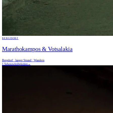
BERGDORF
Marathokampos & Votsalakia
Bergdorf · langer Strand · Wandern
1 Sehenswürdigkeiten
→