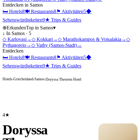
Entdecken in
Samos
🛏
Hotels
8
🍽
Restaurants
8
⚑
Aktivitäten
5
◆
Sehenswürdigkeiten
9
★
Trips & Guides
⊕
Erkunden
Top in
Samos
▾
↓ In
Samos
·
5
◇
Karlovasi
→
◇
Kokkari
→
◇
Marathokampos & Votsalakia
→
◇
Pythagoreio
→
◇
Vathy (Samos-Stadt)
→
Entdecken
🛏
Hotels
8
🍽
Restaurants
8
⚑
Aktivitäten
5
◆
Sehenswürdigkeiten
9
★
Trips & Guides
Hotels
Griechenland
Samos
›
›
›
Doryssa Theorem Hotel
4★
Doryssa