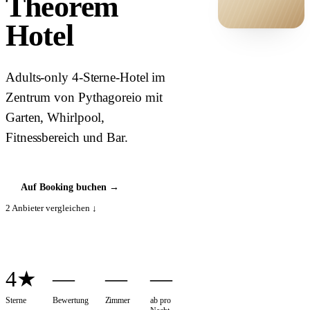
Theorem
Hotel
HOTEL ·
COVER
Adults-only 4-Sterne-Hotel im
Zentrum von Pythagoreio mit
Garten, Whirlpool,
Fitnessbereich und Bar.
Auf Booking buchen
→
2
Anbieter vergleichen ↓
4★
—
—
—
Sterne
Bewertung
Zimmer
ab pro