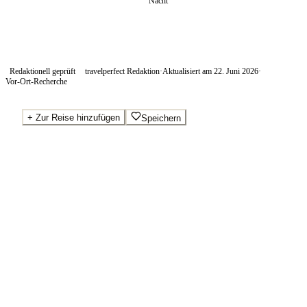
Nacht
Redaktionell geprüft
travelperfect Redaktion
·
Aktualisiert am
22. Juni 2026
·
Vor-Ort-Recherche
+
Zur Reise hinzufügen
Speichern
Beste Preise · Anbieter vergleichen
Wo Sie buchen.