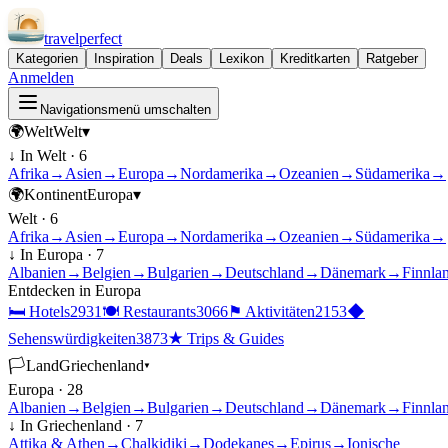
travel
perfect
Kategorien
Inspiration
Deals
Lexikon
Kreditkarten
Ratgeber
Anmelden
Navigationsmenü umschalten
🌍
Welt
Welt
▾
↓ In
Welt
·
6
Afrika
→
Asien
→
Europa
→
Nordamerika
→
Ozeanien
→
Südamerika
→
🌍
Kontinent
Europa
▾
Welt
·
6
Afrika
→
Asien
→
Europa
→
Nordamerika
→
Ozeanien
→
Südamerika
→
↓ In
Europa
·
7
Albanien
→
Belgien
→
Bulgarien
→
Deutschland
→
Dänemark
→
Finnla
Entdecken in
Europa
🛏
Hotels
2931
🍽
Restaurants
3066
⚑
Aktivitäten
2153
◆
Sehenswürdigkeiten
3873
★
Trips & Guides
🏳
Land
Griechenland
▾
Europa
·
28
Albanien
→
Belgien
→
Bulgarien
→
Deutschland
→
Dänemark
→
Finnla
↓ In
Griechenland
·
7
Attika & Athen
→
Chalkidiki
→
Dodekanes
→
Epirus
→
Ionische