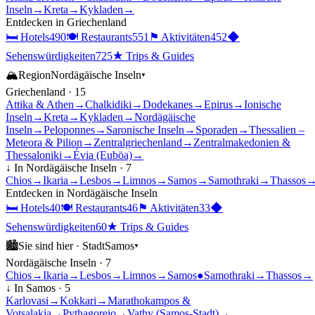
Inseln
→
Kreta
→
Kykladen
→
Entdecken in
Griechenland
🛏
Hotels
490
🍽
Restaurants
551
⚑
Aktivitäten
452
◆
Sehenswürdigkeiten
725
★
Trips & Guides
🏔
Region
Nordägäische Inseln
▾
Griechenland
·
15
Attika & Athen
→
Chalkidiki
→
Dodekanes
→
Epirus
→
Ionische
Inseln
→
Kreta
→
Kykladen
→
Nordägäische
Inseln
→
Peloponnes
→
Saronische Inseln
→
Sporaden
→
Thessalien –
Meteora & Pilion
→
Zentralgriechenland
→
Zentralmakedonien &
Thessaloniki
→
Évia (Euböa)
→
↓ In
Nordägäische Inseln
·
7
Chios
→
Ikaria
→
Lesbos
→
Limnos
→
Samos
→
Samothraki
→
Thassos
Entdecken in
Nordägäische Inseln
🛏
Hotels
40
🍽
Restaurants
46
⚑
Aktivitäten
33
◆
Sehenswürdigkeiten
60
★
Trips & Guides
🏙
Sie sind hier ·
Stadt
Samos
▾
Nordägäische Inseln
·
7
Chios
→
Ikaria
→
Lesbos
→
Limnos
→
Samos
●
Samothraki
→
Thassos
→
↓ In
Samos
·
5
Karlovasi
→
Kokkari
→
Marathokampos &
Votsalakia
→
Pythagoreio
→
Vathy (Samos-Stadt)
→