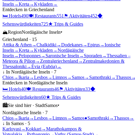
Inseln
→
Kreta
→
Kykladen
→
Entdecken in
Griechenland
🛏
Hotels
490
🍽
Restaurants
551
⚑
Aktivitäten
452
◆
Sehenswürdigkeiten
725
★
Trips & Guides
🏔
Region
Nordägäische Inseln
▾
Griechenland
·
15
Attika & Athen
→
Chalkidiki
→
Dodekanes
→
Epirus
→
Ionische
Inseln
→
Kreta
→
Kykladen
→
Nordägäische
Inseln
→
Peloponnes
→
Saronische Inseln
→
Sporaden
→
Thessalien –
Meteora & Pilion
→
Zentralgriechenland
→
Zentralmakedonien &
Thessaloniki
→
Évia (Euböa)
→
↓ In
Nordägäische Inseln
·
7
Chios
→
Ikaria
→
Lesbos
→
Limnos
→
Samos
→
Samothraki
→
Thassos
Entdecken in
Nordägäische Inseln
🛏
Hotels
40
🍽
Restaurants
46
⚑
Aktivitäten
33
◆
Sehenswürdigkeiten
60
★
Trips & Guides
🏙
Sie sind hier ·
Stadt
Samos
▾
Nordägäische Inseln
·
7
Chios
→
Ikaria
→
Lesbos
→
Limnos
→
Samos
●
Samothraki
→
Thassos
→
↓ In
Samos
·
5
Karlovasi
→
Kokkari
→
Marathokampos &
Votsalakia
→
Pythagoreio
→
Vathy (Samos-Stadt)
→