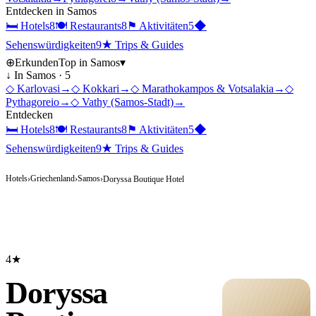
Entdecken in
Samos
🛏
Hotels
8
🍽
Restaurants
8
⚑
Aktivitäten
5
◆
Sehenswürdigkeiten
9
★
Trips & Guides
⊕
Erkunden
Top in
Samos
▾
↓ In
Samos
·
5
◇
Karlovasi
→
◇
Kokkari
→
◇
Marathokampos & Votsalakia
→
◇
Pythagoreio
→
◇
Vathy (Samos-Stadt)
→
Entdecken
🛏
Hotels
8
🍽
Restaurants
8
⚑
Aktivitäten
5
◆
Sehenswürdigkeiten
9
★
Trips & Guides
Hotels
Griechenland
Samos
›
›
›
Doryssa Boutique Hotel
4★
Doryssa