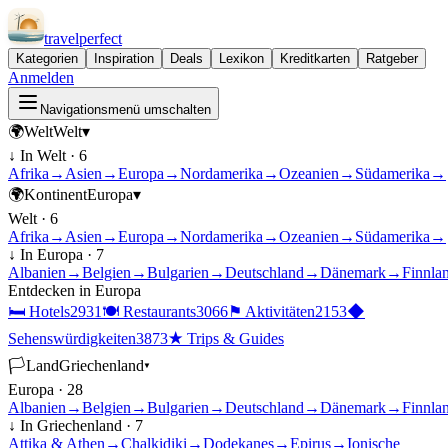
travel
perfect
Kategorien
Inspiration
Deals
Lexikon
Kreditkarten
Ratgeber
Anmelden
Navigationsmenü umschalten
🌍
Welt
Welt
▾
↓ In
Welt
·
6
Afrika
→
Asien
→
Europa
→
Nordamerika
→
Ozeanien
→
Südamerika
→
🌍
Kontinent
Europa
▾
Welt
·
6
Afrika
→
Asien
→
Europa
→
Nordamerika
→
Ozeanien
→
Südamerika
→
↓ In
Europa
·
7
Albanien
→
Belgien
→
Bulgarien
→
Deutschland
→
Dänemark
→
Finnla
Entdecken in
Europa
🛏
Hotels
2931
🍽
Restaurants
3066
⚑
Aktivitäten
2153
◆
Sehenswürdigkeiten
3873
★
Trips & Guides
🏳
Land
Griechenland
▾
Europa
·
28
Albanien
→
Belgien
→
Bulgarien
→
Deutschland
→
Dänemark
→
Finnla
↓ In
Griechenland
·
7
Attika & Athen
→
Chalkidiki
→
Dodekanes
→
Epirus
→
Ionische