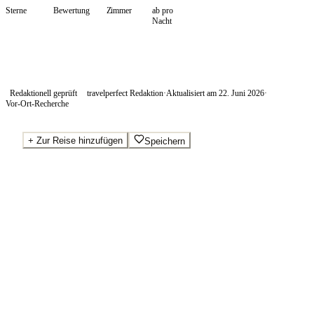
Sterne
Bewertung
Zimmer
ab pro
Nacht
Redaktionell geprüft
travelperfect Redaktion
·
Aktualisiert am
22. Juni 2026
·
Vor-Ort-Recherche
+
Zur Reise hinzufügen
Speichern
Beste Preise · Anbieter vergleichen
Wo Sie buchen.