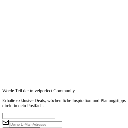
Booking
→
Expedia
→
Affiliate-Links · Preis bleibt für Sie identisch
Werde Teil der travelperfect Community
Erhalte exklusive Deals, wöchentliche Inspiration und Planungstipps
direkt in dein Postfach.