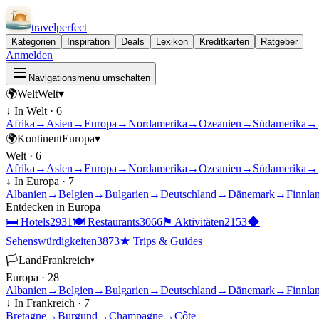
travel
perfect
Kategorien
Inspiration
Deals
Lexikon
Kreditkarten
Ratgeber
Anmelden
Navigationsmenü umschalten
🌍
Welt
Welt
▾
↓ In
Welt
·
6
Afrika
→
Asien
→
Europa
→
Nordamerika
→
Ozeanien
→
Südamerika
→
🌍
Kontinent
Europa
▾
Welt
·
6
Afrika
→
Asien
→
Europa
→
Nordamerika
→
Ozeanien
→
Südamerika
→
↓ In
Europa
·
7
Albanien
→
Belgien
→
Bulgarien
→
Deutschland
→
Dänemark
→
Finnla
Entdecken in
Europa
🛏
Hotels
2931
🍽
Restaurants
3066
⚑
Aktivitäten
2153
◆
Sehenswürdigkeiten
3873
★
Trips & Guides
🏳
Land
Frankreich
▾
Europa
·
28
Albanien
→
Belgien
→
Bulgarien
→
Deutschland
→
Dänemark
→
Finnla
↓ In
Frankreich
·
7
Bretagne
→
Burgund
→
Champagne
→
Côte