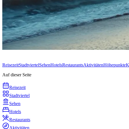
Reisezeit
Stadtviertel
Sehen
Hotels
Restaurants
Aktivitäten
Höhepunkte
K
Auf dieser Seite
Reisezeit
Stadtviertel
Sehen
Hotels
Restaurants
Aktivitäten