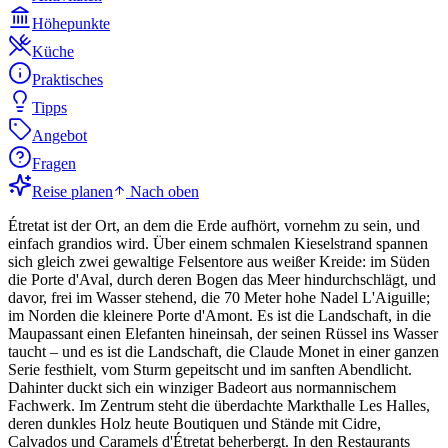
Höhepunkte
Küche
Praktisches
Tipps
Angebot
Fragen
Reise planen
Nach oben
Étretat ist der Ort, an dem die Erde aufhört, vornehm zu sein, und
einfach grandios wird. Über einem schmalen Kieselstrand spannen
sich gleich zwei gewaltige Felsentore aus weißer Kreide: im Süden
die Porte d'Aval, durch deren Bogen das Meer hindurchschlägt, und
davor, frei im Wasser stehend, die 70 Meter hohe Nadel L'Aiguille;
im Norden die kleinere Porte d'Amont. Es ist die Landschaft, in die
Maupassant einen Elefanten hineinsah, der seinen Rüssel ins Wasser
taucht – und es ist die Landschaft, die Claude Monet in einer ganzen
Serie festhielt, vom Sturm gepeitscht und im sanften Abendlicht.
Dahinter duckt sich ein winziger Badeort aus normannischem
Fachwerk. Im Zentrum steht die überdachte Markthalle Les Halles,
deren dunkles Holz heute Boutiquen und Stände mit Cidre,
Calvados und Caramels d'Étretat beherbergt. In den Restaurants