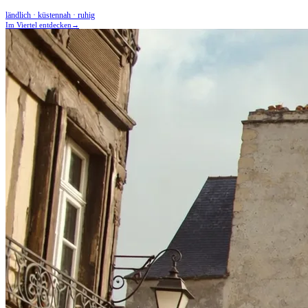
ländlich · küstennah · ruhig
Im Viertel entdecken
→