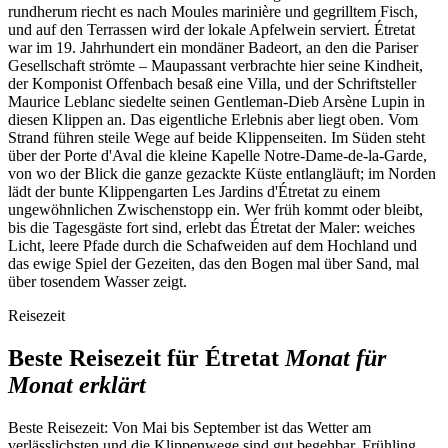
rundherum riecht es nach Moules marinière und gegrilltem Fisch,
und auf den Terrassen wird der lokale Apfelwein serviert. Étretat
war im 19. Jahrhundert ein mondäner Badeort, an den die Pariser
Gesellschaft strömte – Maupassant verbrachte hier seine Kindheit,
der Komponist Offenbach besaß eine Villa, und der Schriftsteller
Maurice Leblanc siedelte seinen Gentleman-Dieb Arsène Lupin in
diesen Klippen an. Das eigentliche Erlebnis aber liegt oben. Vom
Strand führen steile Wege auf beide Klippenseiten. Im Süden steht
über der Porte d'Aval die kleine Kapelle Notre-Dame-de-la-Garde,
von wo der Blick die ganze gezackte Küste entlangläuft; im Norden
lädt der bunte Klippengarten Les Jardins d'Étretat zu einem
ungewöhnlichen Zwischenstopp ein. Wer früh kommt oder bleibt,
bis die Tagesgäste fort sind, erlebt das Étretat der Maler: weiches
Licht, leere Pfade durch die Schafweiden auf dem Hochland und
das ewige Spiel der Gezeiten, das den Bogen mal über Sand, mal
über tosendem Wasser zeigt.
Reisezeit
Beste Reisezeit für Étretat
Monat für
Monat erklärt
Beste Reisezeit:
Von Mai bis September ist das Wetter am
verlässlichsten und die Klippenwege sind gut begehbar. Frühling