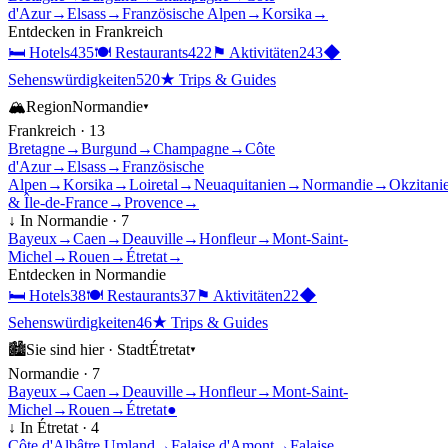
d'Azur
→
Elsass
→
Französische Alpen
→
Korsika
→
Entdecken in
Frankreich
🛏
Hotels
435
🍽
Restaurants
422
⚑
Aktivitäten
243
◆
Sehenswürdigkeiten
520
★
Trips & Guides
🏔
Region
Normandie
▾
Frankreich
·
13
Bretagne
→
Burgund
→
Champagne
→
Côte
d'Azur
→
Elsass
→
Französische
Alpen
→
Korsika
→
Loiretal
→
Neuaquitanien
→
Normandie
→
Okzitani
& Île-de-France
→
Provence
→
↓ In
Normandie
·
7
Bayeux
→
Caen
→
Deauville
→
Honfleur
→
Mont-Saint-
Michel
→
Rouen
→
Étretat
→
Entdecken in
Normandie
🛏
Hotels
38
🍽
Restaurants
37
⚑
Aktivitäten
22
◆
Sehenswürdigkeiten
46
★
Trips & Guides
🏙
Sie sind hier ·
Stadt
Étretat
▾
Normandie
·
7
Bayeux
→
Caen
→
Deauville
→
Honfleur
→
Mont-Saint-
Michel
→
Rouen
→
Étretat
●
↓ In
Étretat
·
4
Côte d'Albâtre Umland
→
Falaise d'Amont
→
Falaise