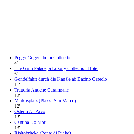
Peggy Guggenheim Collection
4
′
The Gritti Palace, a Luxury Collection Hotel
6
′
Gondelfahrt durch die Kanäle ab Bacino Orseolo
11
′
Trattoria Antiche Carampane
12
′
Markusplatz (Piazza San Marco)
12
′
Osteria All'Arco
13
′
Cantina Do Mori
13
′
Rialtobrücke (Ponte di Rialto)