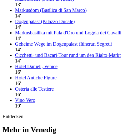
13
′
Markusdom (Basilica di San Marco)
14
′
Dogenpalast (Palazzo Ducale)
14
′
Markusbasilika mit Pala d'Oro und Loggia dei Cavalli
14
′
Geheime Wege im Dogenpalast (Itinerari Segreti)
14
′
Cicchetti- und Bacari-Tour rund um den Rialto-Markt
14
′
Hotel Danieli, Venice
16
′
Hotel Antiche Figure
16
′
Osteria alle Testiere
16
′
Vino Vero
19
′
Entdecken
Mehr in Venedig