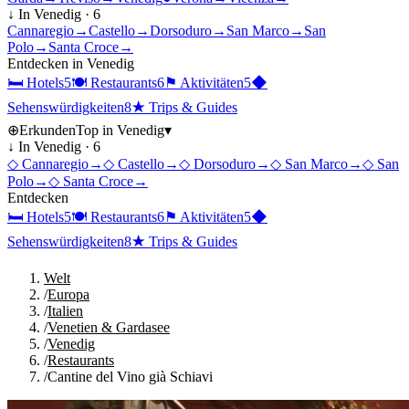
↓ In
Venedig
·
6
Cannaregio
→
Castello
→
Dorsoduro
→
San Marco
→
San
Polo
→
Santa Croce
→
Entdecken in
Venedig
🛏
Hotels
5
🍽
Restaurants
6
⚑
Aktivitäten
5
◆
Sehenswürdigkeiten
8
★
Trips & Guides
⊕
Erkunden
Top in
Venedig
▾
↓ In
Venedig
·
6
◇
Cannaregio
→
◇
Castello
→
◇
Dorsoduro
→
◇
San Marco
→
◇
San
Polo
→
◇
Santa Croce
→
Entdecken
🛏
Hotels
5
🍽
Restaurants
6
⚑
Aktivitäten
5
◆
Sehenswürdigkeiten
8
★
Trips & Guides
Welt
/
Europa
/
Italien
/
Venetien & Gardasee
/
Venedig
/
Restaurants
/
Cantine del Vino già Schiavi