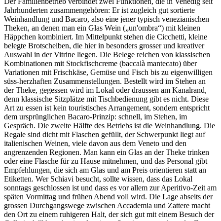
Der Familienbetrieb verbindet zwei Funktionen, die in Venedig seit
Jahrhunderten zusammengehören: Er ist zugleich gut sortierte
Weinhandlung und Bacaro, also eine jener typisch venezianischen
Theken, an denen man ein Glas Wein („un'ombra“) mit kleinen
Häppchen kombiniert. Im Mittelpunkt stehen die Cicchetti, kleine
belegte Brotscheiben, die hier in besonders grosser und kreativer
Auswahl in der Vitrine liegen. Die Belege reichen von klassischen
Kombinationen mit Stockfischcreme (baccalà mantecato) über
Variationen mit Frischkäse, Gemüse und Fisch bis zu eigenwilligen
süss-herzhaften Zusammenstellungen. Bestellt wird im Stehen an
der Theke, gegessen wird im Lokal oder draussen am Kanalrand,
denn klassische Sitzplätze mit Tischbedienung gibt es nicht. Diese
Art zu essen ist kein touristisches Arrangement, sondern entspricht
dem ursprünglichen Bacaro-Prinzip: schnell, im Stehen, im
Gespräch. Die zweite Hälfte des Betriebs ist die Weinhandlung. Die
Regale sind dicht mit Flaschen gefüllt, der Schwerpunkt liegt auf
italienischen Weinen, viele davon aus dem Veneto und den
angrenzenden Regionen. Man kann ein Glas an der Theke trinken
oder eine Flasche für zu Hause mitnehmen, und das Personal gibt
Empfehlungen, die sich am Glas und am Preis orientieren statt an
Etiketten. Wer Schiavi besucht, sollte wissen, dass das Lokal
sonntags geschlossen ist und dass es vor allem zur Aperitivo-Zeit am
späten Vormittag und frühen Abend voll wird. Die Lage abseits der
grossen Durchgangswege zwischen Accademia und Zattere macht
den Ort zu einem ruhigeren Halt, der sich gut mit einem Besuch der