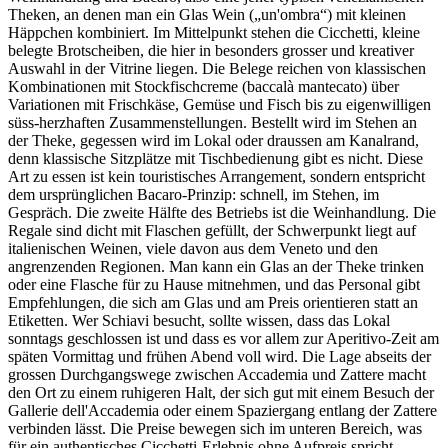
Theken, an denen man ein Glas Wein („un'ombra“) mit kleinen
Häppchen kombiniert. Im Mittelpunkt stehen die Cicchetti, kleine
belegte Brotscheiben, die hier in besonders grosser und kreativer
Auswahl in der Vitrine liegen. Die Belege reichen von klassischen
Kombinationen mit Stockfischcreme (baccalà mantecato) über
Variationen mit Frischkäse, Gemüse und Fisch bis zu eigenwilligen
süss-herzhaften Zusammenstellungen. Bestellt wird im Stehen an
der Theke, gegessen wird im Lokal oder draussen am Kanalrand,
denn klassische Sitzplätze mit Tischbedienung gibt es nicht. Diese
Art zu essen ist kein touristisches Arrangement, sondern entspricht
dem ursprünglichen Bacaro-Prinzip: schnell, im Stehen, im
Gespräch. Die zweite Hälfte des Betriebs ist die Weinhandlung. Die
Regale sind dicht mit Flaschen gefüllt, der Schwerpunkt liegt auf
italienischen Weinen, viele davon aus dem Veneto und den
angrenzenden Regionen. Man kann ein Glas an der Theke trinken
oder eine Flasche für zu Hause mitnehmen, und das Personal gibt
Empfehlungen, die sich am Glas und am Preis orientieren statt an
Etiketten. Wer Schiavi besucht, sollte wissen, dass das Lokal
sonntags geschlossen ist und dass es vor allem zur Aperitivo-Zeit am
späten Vormittag und frühen Abend voll wird. Die Lage abseits der
grossen Durchgangswege zwischen Accademia und Zattere macht
den Ort zu einem ruhigeren Halt, der sich gut mit einem Besuch der
Gallerie dell'Accademia oder einem Spaziergang entlang der Zattere
verbinden lässt. Die Preise bewegen sich im unteren Bereich, was
für ein authentisches Cicchetti-Erlebnis ohne Aufpreis spricht.