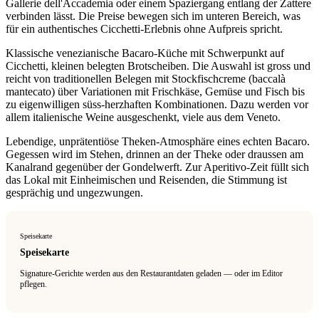
Gallerie dell'Accademia oder einem Spaziergang entlang der Zattere
verbinden lässt. Die Preise bewegen sich im unteren Bereich, was
für ein authentisches Cicchetti-Erlebnis ohne Aufpreis spricht.
Klassische venezianische Bacaro-Küche mit Schwerpunkt auf
Cicchetti, kleinen belegten Brotscheiben. Die Auswahl ist gross und
reicht von traditionellen Belegen mit Stockfischcreme (baccalà
mantecato) über Variationen mit Frischkäse, Gemüse und Fisch bis
zu eigenwilligen süss-herzhaften Kombinationen. Dazu werden vor
allem italienische Weine ausgeschenkt, viele aus dem Veneto.
Lebendige, unprätentiöse Theken-Atmosphäre eines echten Bacaro.
Gegessen wird im Stehen, drinnen an der Theke oder draussen am
Kanalrand gegenüber der Gondelwerft. Zur Aperitivo-Zeit füllt sich
das Lokal mit Einheimischen und Reisenden, die Stimmung ist
gesprächig und ungezwungen.
Speisekarte
Speisekarte
Signature-Gerichte werden aus den Restaurantdaten geladen — oder im Editor
pflegen.