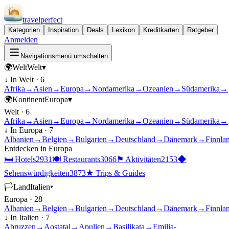
travel
perfect
Kategorien
Inspiration
Deals
Lexikon
Kreditkarten
Ratgeber
Anmelden
Navigationsmenü umschalten
🌍
Welt
Welt
▾
↓ In
Welt
·
6
Afrika
→
Asien
→
Europa
→
Nordamerika
→
Ozeanien
→
Südamerika
→
🌍
Kontinent
Europa
▾
Welt
·
6
Afrika
→
Asien
→
Europa
→
Nordamerika
→
Ozeanien
→
Südamerika
→
↓ In
Europa
·
7
Albanien
→
Belgien
→
Bulgarien
→
Deutschland
→
Dänemark
→
Finnla
Entdecken in
Europa
🛏
Hotels
2931
🍽
Restaurants
3066
⚑
Aktivitäten
2153
◆
Sehenswürdigkeiten
3873
★
Trips & Guides
🏳
Land
Italien
▾
Europa
·
28
Albanien
→
Belgien
→
Bulgarien
→
Deutschland
→
Dänemark
→
Finnla
↓ In
Italien
·
7
Abruzzen
→
Aostatal
→
Apulien
→
Basilikata
→
Emilia-