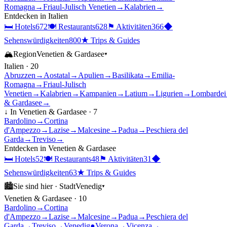
Romagna
→
Friaul-Julisch Venetien
→
Kalabrien
→
Entdecken in
Italien
🛏
Hotels
672
🍽
Restaurants
628
⚑
Aktivitäten
366
◆
Sehenswürdigkeiten
800
★
Trips & Guides
🏔
Region
Venetien & Gardasee
▾
Italien
·
20
Abruzzen
→
Aostatal
→
Apulien
→
Basilikata
→
Emilia-
Romagna
→
Friaul-Julisch
Venetien
→
Kalabrien
→
Kampanien
→
Latium
→
Ligurien
→
Lombardei
& Gardasee
→
↓ In
Venetien & Gardasee
·
7
Bardolino
→
Cortina
d'Ampezzo
→
Lazise
→
Malcesine
→
Padua
→
Peschiera del
Garda
→
Treviso
→
Entdecken in
Venetien & Gardasee
🛏
Hotels
52
🍽
Restaurants
48
⚑
Aktivitäten
31
◆
Sehenswürdigkeiten
63
★
Trips & Guides
🏙
Sie sind hier ·
Stadt
Venedig
▾
Venetien & Gardasee
·
10
Bardolino
→
Cortina
d'Ampezzo
→
Lazise
→
Malcesine
→
Padua
→
Peschiera del
Garda
→
Treviso
→
Venedig
●
Verona
→
Vicenza
→