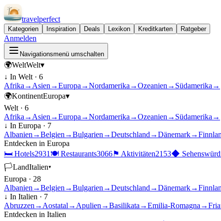
travel
perfect
Kategorien
Inspiration
Deals
Lexikon
Kreditkarten
Ratgeber
Anmelden
Navigationsmenü umschalten
🌍
Welt
Welt
▾
↓ In
Welt
·
6
Afrika
→
Asien
→
Europa
→
Nordamerika
→
Ozeanien
→
Südamerika
→
🌍
Kontinent
Europa
▾
Welt
·
6
Afrika
→
Asien
→
Europa
→
Nordamerika
→
Ozeanien
→
Südamerika
→
↓ In
Europa
·
7
Albanien
→
Belgien
→
Bulgarien
→
Deutschland
→
Dänemark
→
Finnla
Entdecken in
Europa
🛏
Hotels
2931
🍽
Restaurants
3066
⚑
Aktivitäten
2153
◆
Sehenswürdi
🏳
Land
Italien
▾
Europa
·
28
Albanien
→
Belgien
→
Bulgarien
→
Deutschland
→
Dänemark
→
Finnla
↓ In
Italien
·
7
Abruzzen
→
Aostatal
→
Apulien
→
Basilikata
→
Emilia-Romagna
→
Fria
Entdecken in
Italien