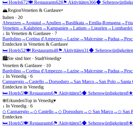
🛏
Hotels
672
🍽
Restaurants
628
⚑
Aktivitäten
366
◆
Sehenswürdigke
🏔
Region
Venetien & Gardasee
▾
Italien
·
20
Abruzzen
→
Aostatal
→
Apulien
→
Basilikata
→
Emilia-Romagna
→
Fria
Venetien
→
Kalabrien
→
Kampanien
→
Latium
→
Ligurien
→
Lombardei
↓ In
Venetien & Gardasee
·
7
Bardolino
→
Cortina d'Ampezzo
→
Lazise
→
Malcesine
→
Padua
→
Pesc
Entdecken in
Venetien & Gardasee
🛏
Hotels
52
🍽
Restaurants
48
⚑
Aktivitäten
31
◆
Sehenswürdigkeite
🏙
Sie sind hier ·
Stadt
Venedig
▾
Venetien & Gardasee
·
10
Bardolino
→
Cortina d'Ampezzo
→
Lazise
→
Malcesine
→
Padua
→
Pesc
↓ In
Venedig
·
6
Cannaregio
→
Castello
→
Dorsoduro
→
San Marco
→
San Polo
→
Santa 
Entdecken in
Venedig
🛏
Hotels
5
🍽
Restaurants
6
⚑
Aktivitäten
5
◆
Sehenswürdigkeiten
8
⊕
Erkunden
Top in
Venedig
▾
↓ In
Venedig
·
6
◇
Cannaregio
→
◇
Castello
→
◇
Dorsoduro
→
◇
San Marco
→
◇
San 
Entdecken
🛏
Hotels
5
🍽
Restaurants
6
⚑
Aktivitäten
5
◆
Sehenswürdigkeiten
8