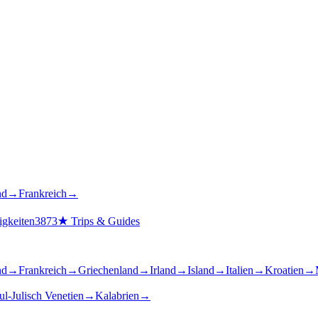
nd
→
Frankreich
→
gkeiten
3873
★
Trips & Guides
nd
→
Frankreich
→
Griechenland
→
Irland
→
Island
→
Italien
→
Kroatien
→
ul-Julisch Venetien
→
Kalabrien
→