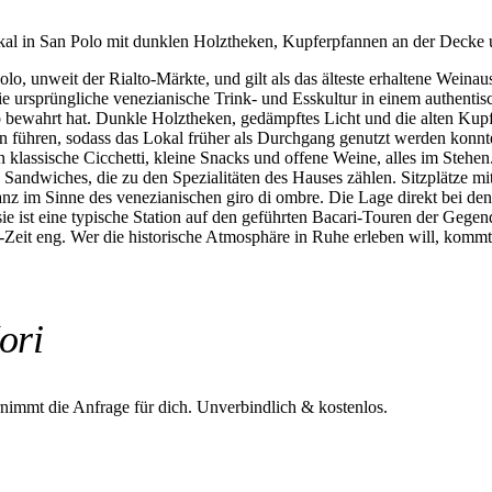
kal in San Polo mit dunklen Holztheken, Kupferpfannen an der Decke u
olo, unweit der Rialto-Märkte, und gilt als das älteste erhaltene Wein
die ursprüngliche venezianische Trink- und Esskultur in einem authen
aro bewahrt hat. Dunkle Holztheken, gedämpftes Licht und die alten K
sen führen, sodass das Lokal früher als Durchgang genutzt werden konn
n klassische Cicchetti, kleine Snacks und offene Weine, alles im Ste
Sandwiches, die zu den Spezialitäten des Hauses zählen. Sitzplätze mit B
z im Sinne des venezianischen giro di ombre. Die Lage direkt bei de
e ist eine typische Station auf den geführten Bacari-Touren der Gegend
-Zeit eng. Wer die historische Atmosphäre in Ruhe erleben will, kommt 
ori
rnimmt die Anfrage für dich.
Unverbindlich & kostenlos.