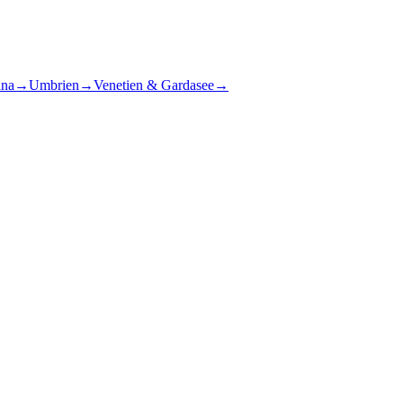
ana
→
Umbrien
→
Venetien & Gardasee
→