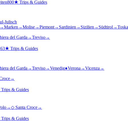
iten
800
★
Trips & Guides
ul-Julisch
→
Marken
→
Molise
→
Piemont
→
Sardinien
→
Sizilien
→
Südtirol
→
Tosk
hiera del Garda
→
Treviso
→
n
63
★
Trips & Guides
hiera del Garda
→
Treviso
→
Venedig
●
Verona
→
Vicenza
→
Croce
→
★
Trips & Guides
Polo
→
◇
Santa Croce
→
★
Trips & Guides