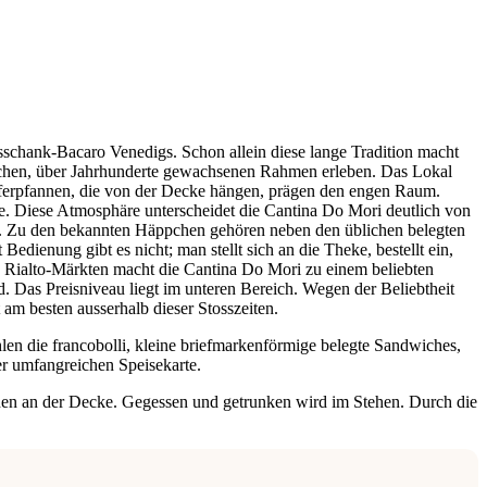
ausschank-Bacaro Venedigs. Schon allein diese lange Tradition macht
tischen, über Jahrhunderte gewachsenen Rahmen erleben. Das Lokal
upferpfannen, die von der Decke hängen, prägen den engen Raum.
te. Diese Atmosphäre unterscheidet die Cantina Do Mori deutlich von
hen. Zu den bekannten Häppchen gehören neben den üblichen belegten
edienung gibt es nicht; man stellt sich an die Theke, bestellt ein,
n Rialto-Märkten macht die Cantina Do Mori zu einem beliebten
. Das Preisniveau liegt im unteren Bereich. Wegen der Beliebtheit
am besten ausserhalb dieser Stosszeiten.
len die francobolli, kleine briefmarkenförmige belegte Sandwiches,
er umfangreichen Speisekarte.
en an der Decke. Gegessen und getrunken wird im Stehen. Durch die