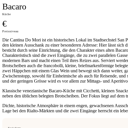
Bacaro
Küche
€
Preisniveau
Die Cantina Do Mori ist ein historisches Lokal im Stadtsechstel San P
den kleinen Ausschank zu einer besonderen Adresse: Hier lässt sich 
besticht durch seine Einrichtung, die den Charakter eines alten Bac
Charakteristisch sind die zwei Eingänge, die zu zwei parallelen Gas
modernen Bars und macht einen Teil ihres Reizes aus. Serviert werde
Brotscheiben auch die francobolli, kleine, briefmarkenförmige belegte 
zwei Häppchen mit einem Glas Wein und bewegt sich dann weiter, gan
Zwischenstopp, sowohl für Einheimische als auch für Reisende, und si
und der geringen Grösse wird es vor allem zur Mittags- und Aperitivo
Klassische venezianische Bacaro-Küche mit Cicchetti, kleinen Snacks 
neben den üblichen belegten Brotscheiben. Der Fokus liegt auf dem t
Dichte, historische Atmosphäre in einem engen, gewachsenen Aussc
Lage bei den Rialto-Märkten und die zwei Eingänge herrscht ein leb