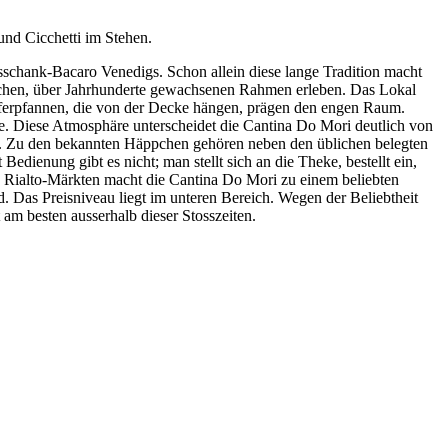
nd Cicchetti im Stehen.
ausschank-Bacaro Venedigs. Schon allein diese lange Tradition macht
tischen, über Jahrhunderte gewachsenen Rahmen erleben. Das Lokal
upferpfannen, die von der Decke hängen, prägen den engen Raum.
te. Diese Atmosphäre unterscheidet die Cantina Do Mori deutlich von
hen. Zu den bekannten Häppchen gehören neben den üblichen belegten
edienung gibt es nicht; man stellt sich an die Theke, bestellt ein,
n Rialto-Märkten macht die Cantina Do Mori zu einem beliebten
. Das Preisniveau liegt im unteren Bereich. Wegen der Beliebtheit
am besten ausserhalb dieser Stosszeiten.