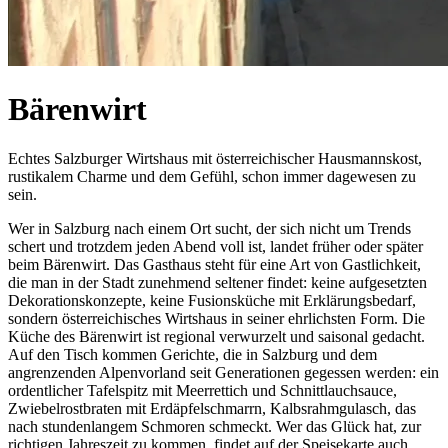
Bärenwirt
Echtes Salzburger Wirtshaus mit österreichischer Hausmannskost,
rustikalem Charme und dem Gefühl, schon immer dagewesen zu
sein.
Wer in Salzburg nach einem Ort sucht, der sich nicht um Trends
schert und trotzdem jeden Abend voll ist, landet früher oder später
beim Bärenwirt. Das Gasthaus steht für eine Art von Gastlichkeit,
die man in der Stadt zunehmend seltener findet: keine aufgesetzten
Dekorationskonzepte, keine Fusionsküche mit Erklärungsbedarf,
sondern österreichisches Wirtshaus in seiner ehrlichsten Form. Die
Küche des Bärenwirt ist regional verwurzelt und saisonal gedacht.
Auf den Tisch kommen Gerichte, die in Salzburg und dem
angrenzenden Alpenvorland seit Generationen gegessen werden: ein
ordentlicher Tafelspitz mit Meerrettich und Schnittlauchsauce,
Zwiebelrostbraten mit Erdäpfelschmarrn, Kalbsrahmgulasch, das
nach stundenlangem Schmoren schmeckt. Wer das Glück hat, zur
richtigen Jahreszeit zu kommen, findet auf der Speisekarte auch