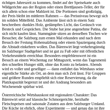
richtigen Jahreszeit zu kommen, findet auf der Speisekarte auch
Wildgerichte aus der Region oder einen Brettljausen-Teller, der für
sich allein schon eine Mahlzeit ist. Die Portionen sind großzügig,
der Preis bleibt im mittleren Rahmen — das Preisniveau bewegt sich
im soliden Mittelfeld. Das Ambiente lässt sich in einem Satz
beschreiben: dunkles Holz, gedämpftes Licht, das Geräusch von
Besteck und Gesprächen. Die Stube hat jene angenehme Patina, die
sich nicht kaufen lässt. Stammgäste sitzen an denselben Tischen wie
Besucher, die Salzburg zum ersten Mal erkunden und nach dem
Besuch der Festung Hohensalzburg oder einem Spaziergang durch
die Altstadt einkehren wollen. Das Bärenwirt liegt verkehrsgünstig
im Salzburger Stadtgebiet und ist gut zu Fuß oder mit öffentlichen
Verkehrsmitteln erreichbar. Besonders empfehlenswert ist ein
Besuch an einem Wochentag zur Mittagszeit, wenn das Tagesmenü
den schnellen Hunger stillt, ohne das Konto zu belasten. Abends
wird es voller und geselliger — dann entfaltet das Wirtshaus seine
eigentliche Stärke als Ort, an dem man sich Zeit lässt. Für Gruppen
und größere Runden empfiehlt sich eine Reservierung, da die
Platzkapazität begrenzt ist und der Andrang besonders am
Wochenende spürbar wird.
Österreichische Wirtshauskost mit regionalem Charakter: Das
Bärenwirt setzt auf klassische Schmorgerichte, herzhafte
Fleischspeisen und saisonale Zutaten aus dem Salzburger Umland.
Die Küche ist ehrlich, ohne Experimente — und genau das ist ihre