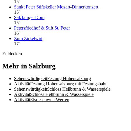
15
′
Sankt Peter Stiftskeller Mozart-Dinnerkonzert
15
′
Salzburger Dom
15
′
Petersfriedhof & Stift St. Peter
16
′
Zum Zirkelwirt
17
′
Entdecken
Mehr in Salzburg
Sehenswürdigkeit
Festung Hohensalzburg
Aktivität
Festung Hohensalzburg mit Festungsbahn
Sehenswürdigkeit
Schloss Hellbrunn & Wasserspiele
Aktivität
Schloss Hellbrunn & Wasserspiele
Aktivität
Eisriesenwelt Werfen