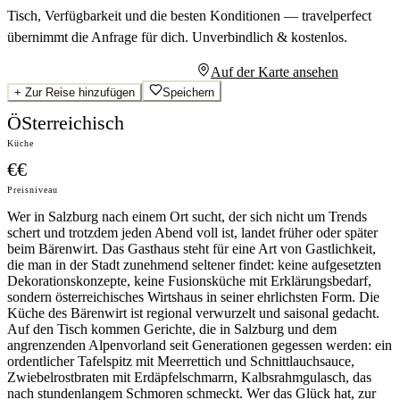
Tisch, Verfügbarkeit und die besten Konditionen — travelperfect
übernimmt die Anfrage für dich.
Unverbindlich & kostenlos.
Persönliches Angebot anfragen
Auf der Karte ansehen
+
Zur Reise hinzufügen
Speichern
ÖSterreichisch
Küche
€€
Preisniveau
Wer in Salzburg nach einem Ort sucht, der sich nicht um Trends
schert und trotzdem jeden Abend voll ist, landet früher oder später
beim Bärenwirt. Das Gasthaus steht für eine Art von Gastlichkeit,
die man in der Stadt zunehmend seltener findet: keine aufgesetzten
Dekorationskonzepte, keine Fusionsküche mit Erklärungsbedarf,
sondern österreichisches Wirtshaus in seiner ehrlichsten Form. Die
Küche des Bärenwirt ist regional verwurzelt und saisonal gedacht.
Auf den Tisch kommen Gerichte, die in Salzburg und dem
angrenzenden Alpenvorland seit Generationen gegessen werden: ein
ordentlicher Tafelspitz mit Meerrettich und Schnittlauchsauce,
Zwiebelrostbraten mit Erdäpfelschmarrn, Kalbsrahmgulasch, das
nach stundenlangem Schmoren schmeckt. Wer das Glück hat, zur