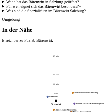
Wann hat das Bärenwirt in Salzburg geöffnet?
+
Für wen eignet sich das Bärenwirt besonders?
+
Was sind die Spezialitäten im Bärenwirt Salzburg?
+
Umgebung
In der Nähe
Erreichbar zu Fuß ab
Bärenwirt
.
25
Min
15
Min
10
Min
imlauer Hotel Pitter Salzburg
5
Min
Esszimmer
Schloss Mirabell & Mirabellgarten
Bärenwirt
Hotel Schloss Mönchstein
Hotel Sacher Salzburg