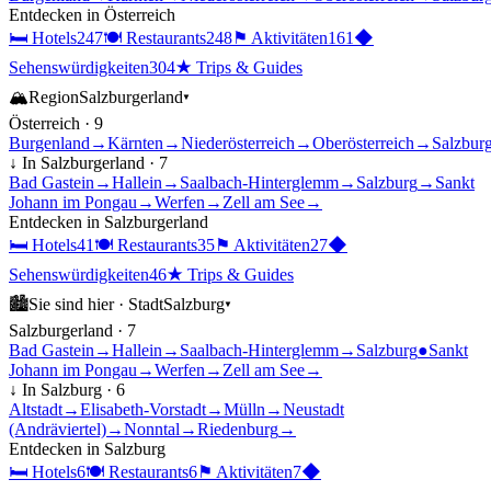
Entdecken in
Österreich
🛏
Hotels
247
🍽
Restaurants
248
⚑
Aktivitäten
161
◆
Sehenswürdigkeiten
304
★
Trips & Guides
🏔
Region
Salzburgerland
▾
Österreich
·
9
Burgenland
→
Kärnten
→
Niederösterreich
→
Oberösterreich
→
Salzbur
↓ In
Salzburgerland
·
7
Bad Gastein
→
Hallein
→
Saalbach-Hinterglemm
→
Salzburg
→
Sankt
Johann im Pongau
→
Werfen
→
Zell am See
→
Entdecken in
Salzburgerland
🛏
Hotels
41
🍽
Restaurants
35
⚑
Aktivitäten
27
◆
Sehenswürdigkeiten
46
★
Trips & Guides
🏙
Sie sind hier ·
Stadt
Salzburg
▾
Salzburgerland
·
7
Bad Gastein
→
Hallein
→
Saalbach-Hinterglemm
→
Salzburg
●
Sankt
Johann im Pongau
→
Werfen
→
Zell am See
→
↓ In
Salzburg
·
6
Altstadt
→
Elisabeth-Vorstadt
→
Mülln
→
Neustadt
(Andräviertel)
→
Nonntal
→
Riedenburg
→
Entdecken in
Salzburg
🛏
Hotels
6
🍽
Restaurants
6
⚑
Aktivitäten
7
◆