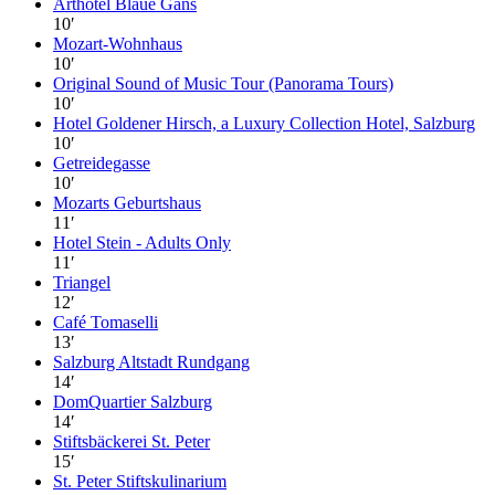
Arthotel Blaue Gans
10
′
Mozart-Wohnhaus
10
′
Original Sound of Music Tour (Panorama Tours)
10
′
Hotel Goldener Hirsch, a Luxury Collection Hotel, Salzburg
10
′
Getreidegasse
10
′
Mozarts Geburtshaus
11
′
Hotel Stein - Adults Only
11
′
Triangel
12
′
Café Tomaselli
13
′
Salzburg Altstadt Rundgang
14
′
DomQuartier Salzburg
14
′
Stiftsbäckerei St. Peter
15
′
St. Peter Stiftskulinarium