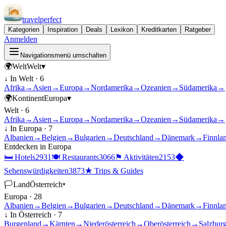
travel
perfect
Kategorien
Inspiration
Deals
Lexikon
Kreditkarten
Ratgeber
Anmelden
Navigationsmenü umschalten
🌍
Welt
Welt
▾
↓ In
Welt
·
6
Afrika
→
Asien
→
Europa
→
Nordamerika
→
Ozeanien
→
Südamerika
→
🌍
Kontinent
Europa
▾
Welt
·
6
Afrika
→
Asien
→
Europa
→
Nordamerika
→
Ozeanien
→
Südamerika
→
↓ In
Europa
·
7
Albanien
→
Belgien
→
Bulgarien
→
Deutschland
→
Dänemark
→
Finnla
Entdecken in
Europa
🛏
Hotels
2931
🍽
Restaurants
3066
⚑
Aktivitäten
2153
◆
Sehenswürdigkeiten
3873
★
Trips & Guides
🏳
Land
Österreich
▾
Europa
·
28
Albanien
→
Belgien
→
Bulgarien
→
Deutschland
→
Dänemark
→
Finnla
↓ In
Österreich
·
7
Burgenland
→
Kärnten
→
Niederösterreich
→
Oberösterreich
→
Salzbur