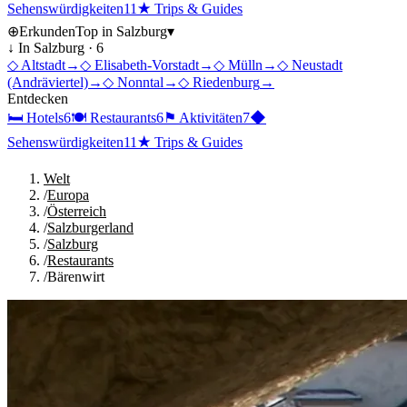
Sehenswürdigkeiten
11
★
Trips & Guides
⊕
Erkunden
Top in
Salzburg
▾
↓ In
Salzburg
·
6
◇
Altstadt
→
◇
Elisabeth-Vorstadt
→
◇
Mülln
→
◇
Neustadt
(Andräviertel)
→
◇
Nonntal
→
◇
Riedenburg
→
Entdecken
🛏
Hotels
6
🍽
Restaurants
6
⚑
Aktivitäten
7
◆
Sehenswürdigkeiten
11
★
Trips & Guides
Welt
/
Europa
/
Österreich
/
Salzburgerland
/
Salzburg
/
Restaurants
/
Bärenwirt