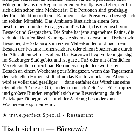
Wildgerichte aus der Region oder einen Brettljausen-Teller, der für
sich allein schon eine Mahlzeit ist. Die Portionen sind großzügig,
der Preis bleibt im mittleren Rahmen — das Preisniveau bewegt sich
im soliden Mittelfeld. Das Ambiente lässt sich in einem Satz
beschreiben: dunkles Holz, gedämpftes Licht, das Geräusch von
Besteck und Gesprächen. Die Stube hat jene angenehme Patina, die
sich nicht kaufen lässt. Stammgäste sitzen an denselben Tischen wie
Besucher, die Salzburg zum ersten Mal erkunden und nach dem
Besuch der Festung Hohensalzburg oder einem Spaziergang durch
die Altstadt einkehren wollen. Das Bärenwirt liegt verkehrsgünstig
im Salzburger Stadtgebiet und ist gut zu Fuß oder mit öffentlichen
Verkehrsmitteln erreichbar. Besonders empfehlenswert ist ein
Besuch an einem Wochentag zur Mittagszeit, wenn das Tagesmenü
den schnellen Hunger stillt, ohne das Konto zu belasten. Abends
wird es voller und geselliger — dann entfaltet das Wirtshaus seine
eigentliche Stärke als Ort, an dem man sich Zeit lässt. Für Gruppen
und größere Runden empfiehlt sich eine Reservierung, da die
Platzkapazität begrenzt ist und der Andrang besonders am
Wochenende spürbar wird.
★ travelperfect Special ·
Restaurant
Tisch sichern
—
Bärenwirt