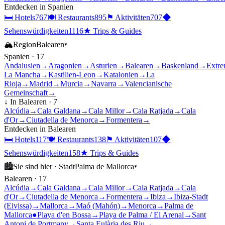
Entdecken in
Spanien
🛏
Hotels
767
🍽
Restaurants
895
⚑
Aktivitäten
707
◆
Sehenswürdigkeiten
1116
★
Trips & Guides
🏔
Region
Balearen
▾
Spanien
·
17
Andalusien
→
Aragonien
→
Asturien
→
Balearen
→
Baskenland
→
Extre
La Mancha
→
Kastilien-Leon
→
Katalonien
→
La
Rioja
→
Madrid
→
Murcia
→
Navarra
→
Valencianische
Gemeinschaft
→
↓ In
Balearen
·
7
Alcúdia
→
Cala Galdana
→
Cala Millor
→
Cala Ratjada
→
Cala
d'Or
→
Ciutadella de Menorca
→
Formentera
→
Entdecken in
Balearen
🛏
Hotels
117
🍽
Restaurants
138
⚑
Aktivitäten
107
◆
Sehenswürdigkeiten
158
★
Trips & Guides
🏙
Sie sind hier ·
Stadt
Palma de Mallorca
▾
Balearen
·
17
Alcúdia
→
Cala Galdana
→
Cala Millor
→
Cala Ratjada
→
Cala
d'Or
→
Ciutadella de Menorca
→
Formentera
→
Ibiza
→
Ibiza-Stadt
(Eivissa)
→
Mallorca
→
Maó (Mahón)
→
Menorca
→
Palma de
Mallorca
●
Playa d'en Bossa
→
Playa de Palma / El Arenal
→
Sant
Antoni de Portmany
→
Santa Eulària des Riu
→