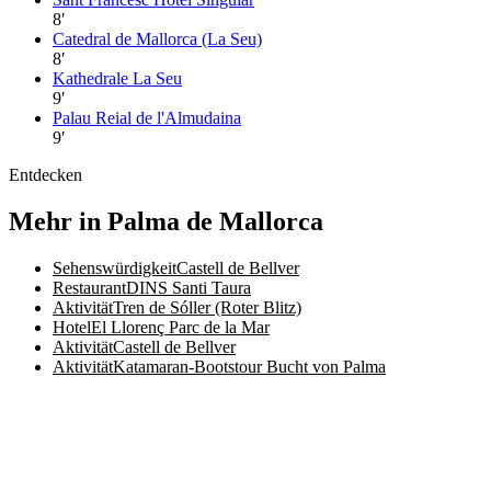
8
′
Catedral de Mallorca (La Seu)
8
′
Kathedrale La Seu
9
′
Palau Reial de l'Almudaina
9
′
Entdecken
Mehr in Palma de Mallorca
Sehenswürdigkeit
Castell de Bellver
Restaurant
DINS Santi Taura
Aktivität
Tren de Sóller (Roter Blitz)
Hotel
El Llorenç Parc de la Mar
Aktivität
Castell de Bellver
Aktivität
Katamaran-Bootstour Bucht von Palma