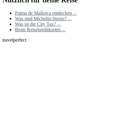
Nützlich für deine Reise
Palma de Mallorca entdecken
→
Was sind Michelin-Sterne?
→
Was ist die City Tax?
→
Beste Reisekreditkarten
→
travelperfect