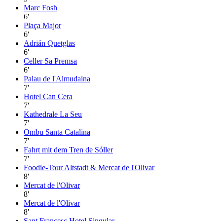
Marc Fosh
6
′
Plaça Major
6
′
Adrián Quetglas
6
′
Celler Sa Premsa
6
′
Palau de l'Almudaina
7
′
Hotel Can Cera
7
′
Kathedrale La Seu
7
′
Ombu Santa Catalina
7
′
Fahrt mit dem Tren de Sóller
7
′
Foodie-Tour Altstadt & Mercat de l'Olivar
8
′
Mercat de l'Olivar
8
′
Mercat de l'Olivar
8
′
Sant Francesc Hotel Singular