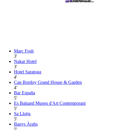
Kathedrale La Seu
Kathedrale La Seu
Palau de l'Almudaina
Palau Reial de l'Almudaina
Marc Fosh
3
′
Nakar Hotel
3
′
Hotel Saratoga
4
′
Can Bordoy Grand House & Garden
4
′
Bar España
5
′
Es Baluard Museu d'Art Contemporani
5
′
Sa Llotja
5
′
Banys Àrabs
5
′