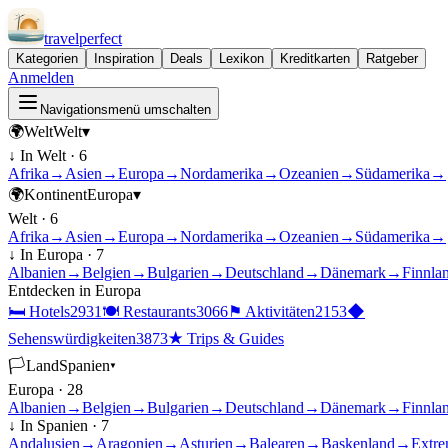
travel
perfect
Kategorien
Inspiration
Deals
Lexikon
Kreditkarten
Ratgeber
Anmelden
Navigationsmenü umschalten
🌍
Welt
Welt
▾
↓ In
Welt
·
6
Afrika
→
Asien
→
Europa
→
Nordamerika
→
Ozeanien
→
Südamerika
→
🌍
Kontinent
Europa
▾
Welt
·
6
Afrika
→
Asien
→
Europa
→
Nordamerika
→
Ozeanien
→
Südamerika
→
↓ In
Europa
·
7
Albanien
→
Belgien
→
Bulgarien
→
Deutschland
→
Dänemark
→
Finnla
Entdecken in
Europa
🛏
Hotels
2931
🍽
Restaurants
3066
⚑
Aktivitäten
2153
◆
Sehenswürdigkeiten
3873
★
Trips & Guides
🏳
Land
Spanien
▾
Europa
·
28
Albanien
→
Belgien
→
Bulgarien
→
Deutschland
→
Dänemark
→
Finnla
↓ In
Spanien
·
7
Andalusien
→
Aragonien
→
Asturien
→
Balearen
→
Baskenland
→
Extre