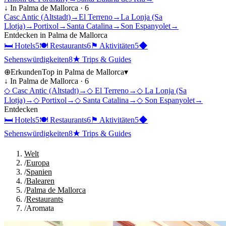
↓ In
Palma de Mallorca
·
6
Casc Antic (Altstadt)
→
El Terreno
→
La Lonja (Sa
Llotja)
→
Portixol
→
Santa Catalina
→
Son Espanyolet
→
Entdecken in
Palma de Mallorca
🛏
Hotels
5
🍽
Restaurants
6
⚑
Aktivitäten
5
◆
Sehenswürdigkeiten
8
★
Trips & Guides
⊕
Erkunden
Top in
Palma de Mallorca
▾
↓ In
Palma de Mallorca
·
6
◇
Casc Antic (Altstadt)
→
◇
El Terreno
→
◇
La Lonja (Sa
Llotja)
→
◇
Portixol
→
◇
Santa Catalina
→
◇
Son Espanyolet
→
Entdecken
🛏
Hotels
5
🍽
Restaurants
6
⚑
Aktivitäten
5
◆
Sehenswürdigkeiten
8
★
Trips & Guides
Welt
/
Europa
/
Spanien
/
Balearen
/
Palma de Mallorca
/
Restaurants
/
Aromata