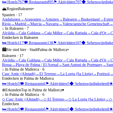
🛏
Hotels
767
🍽
Restaurants
895
⚑
Aktivitäten
707
◆
Sehenswürdigke
🏔
Region
Balearen
▾
Spanien
·
17
Andalusien
→
Aragonien
→
Asturien
→
Balearen
→
Baskenland
→
Extre
Rioja
→
Madrid
→
Murcia
→
Navarra
→
Valencianische Gemeinschaft
↓ In
Balearen
·
7
Alcúdia
→
Cala Galdana
→
Cala Millor
→
Cala Ratjada
→
Cala d'Or
→
C
Entdecken in
Balearen
🛏
Hotels
117
🍽
Restaurants
138
⚑
Aktivitäten
107
◆
Sehenswürdigke
🏙
Sie sind hier ·
Stadt
Palma de Mallorca
▾
Balearen
·
17
Alcúdia
→
Cala Galdana
→
Cala Millor
→
Cala Ratjada
→
Cala d'Or
→
C
Bossa
→
Playa de Palma / El Arenal
→
Sant Antoni de Portmany
→
Sant
↓ In
Palma de Mallorca
·
6
Casc Antic (Altstadt)
→
El Terreno
→
La Lonja (Sa Llotja)
→
Portixol
Entdecken in
Palma de Mallorca
🛏
Hotels
5
🍽
Restaurants
6
⚑
Aktivitäten
5
◆
Sehenswürdigkeiten
8
⊕
Erkunden
Top in
Palma de Mallorca
▾
↓ In
Palma de Mallorca
·
6
◇
Casc Antic (Altstadt)
→
◇
El Terreno
→
◇
La Lonja (Sa Llotja)
→
◇
Entdecken
🛏
Hotels
5
🍽
Restaurants
6
⚑
Aktivitäten
5
◆
Sehenswürdigkeiten
8