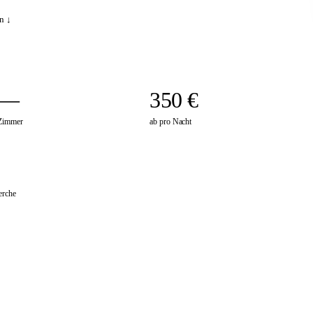
n ↓
—
350 €
Zimmer
ab pro Nacht
erche