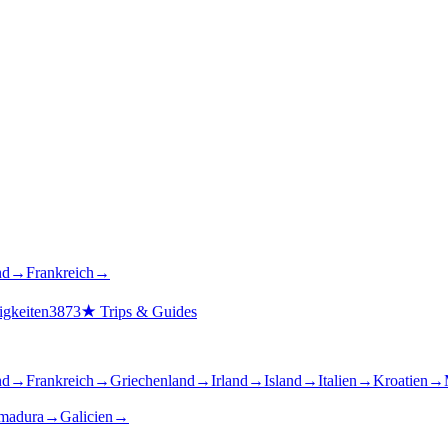
nd
→
Frankreich
→
gkeiten
3873
★
Trips & Guides
nd
→
Frankreich
→
Griechenland
→
Irland
→
Island
→
Italien
→
Kroatien
→
madura
→
Galicien
→