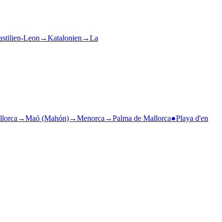
stilien-Leon
→
Katalonien
→
La
lorca
→
Maó (Mahón)
→
Menorca
→
Palma de Mallorca
●
Playa d'en