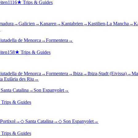
iten
1116
★
Trips & Guides
madura
→
Galicien
→
Kanaren
→
Kantabrien
→
Kastilien-La Mancha
→
Ka
→
iutadella de Menorca
→
Formentera
→
iten
158
★
Trips & Guides
iutadella de Menorca
→
Formentera
→
Ibiza
→
Ibiza-Stadt (Eivissa)
→
Mal
a Eulària des Riu
→
→
Santa Catalina
→
Son Espanyolet
→
★
Trips & Guides
Portixol
→
◇
Santa Catalina
→
◇
Son Espanyolet
→
★
Trips & Guides