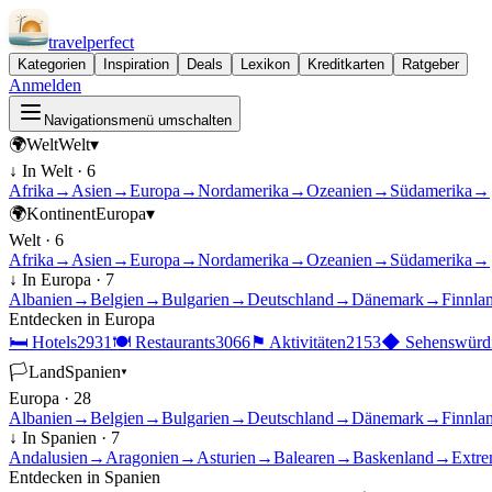
travel
perfect
Kategorien
Inspiration
Deals
Lexikon
Kreditkarten
Ratgeber
Anmelden
Navigationsmenü umschalten
🌍
Welt
Welt
▾
↓ In
Welt
·
6
Afrika
→
Asien
→
Europa
→
Nordamerika
→
Ozeanien
→
Südamerika
→
🌍
Kontinent
Europa
▾
Welt
·
6
Afrika
→
Asien
→
Europa
→
Nordamerika
→
Ozeanien
→
Südamerika
→
↓ In
Europa
·
7
Albanien
→
Belgien
→
Bulgarien
→
Deutschland
→
Dänemark
→
Finnla
Entdecken in
Europa
🛏
Hotels
2931
🍽
Restaurants
3066
⚑
Aktivitäten
2153
◆
Sehenswürdi
🏳
Land
Spanien
▾
Europa
·
28
Albanien
→
Belgien
→
Bulgarien
→
Deutschland
→
Dänemark
→
Finnla
↓ In
Spanien
·
7
Andalusien
→
Aragonien
→
Asturien
→
Balearen
→
Baskenland
→
Extre
Entdecken in
Spanien