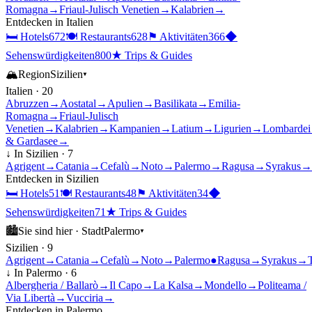
Romagna
→
Friaul-Julisch Venetien
→
Kalabrien
→
Entdecken in
Italien
🛏
Hotels
672
🍽
Restaurants
628
⚑
Aktivitäten
366
◆
Sehenswürdigkeiten
800
★
Trips & Guides
🏔
Region
Sizilien
▾
Italien
·
20
Abruzzen
→
Aostatal
→
Apulien
→
Basilikata
→
Emilia-
Romagna
→
Friaul-Julisch
Venetien
→
Kalabrien
→
Kampanien
→
Latium
→
Ligurien
→
Lombardei
& Gardasee
→
↓ In
Sizilien
·
7
Agrigent
→
Catania
→
Cefalù
→
Noto
→
Palermo
→
Ragusa
→
Syrakus
→
Entdecken in
Sizilien
🛏
Hotels
51
🍽
Restaurants
48
⚑
Aktivitäten
34
◆
Sehenswürdigkeiten
71
★
Trips & Guides
🏙
Sie sind hier ·
Stadt
Palermo
▾
Sizilien
·
9
Agrigent
→
Catania
→
Cefalù
→
Noto
→
Palermo
●
Ragusa
→
Syrakus
→
↓ In
Palermo
·
6
Albergheria / Ballarò
→
Il Capo
→
La Kalsa
→
Mondello
→
Politeama /
Via Libertà
→
Vucciria
→
Entdecken in
Palermo