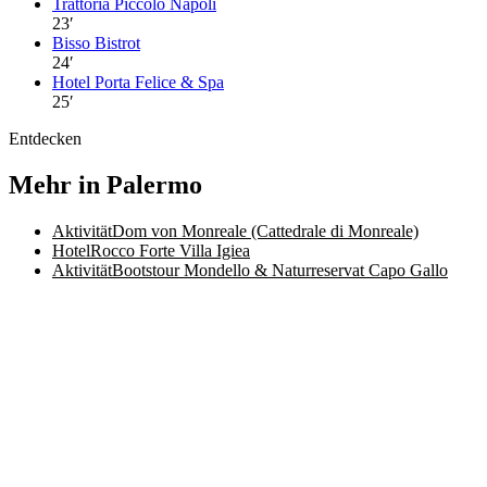
Trattoria Piccolo Napoli
23
′
Bisso Bistrot
24
′
Hotel Porta Felice & Spa
25
′
Entdecken
Mehr in Palermo
Aktivität
Dom von Monreale (Cattedrale di Monreale)
Hotel
Rocco Forte Villa Igiea
Aktivität
Bootstour Mondello & Naturreservat Capo Gallo