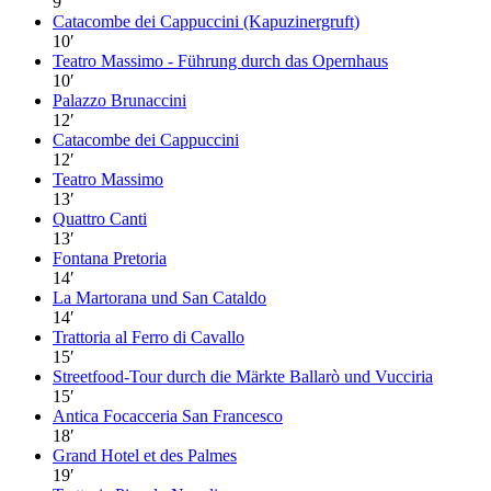
9
′
Catacombe dei Cappuccini (Kapuzinergruft)
10
′
Teatro Massimo - Führung durch das Opernhaus
10
′
Palazzo Brunaccini
12
′
Catacombe dei Cappuccini
12
′
Teatro Massimo
13
′
Quattro Canti
13
′
Fontana Pretoria
14
′
La Martorana und San Cataldo
14
′
Trattoria al Ferro di Cavallo
15
′
Streetfood-Tour durch die Märkte Ballarò und Vucciria
15
′
Antica Focacceria San Francesco
18
′
Grand Hotel et des Palmes
19
′