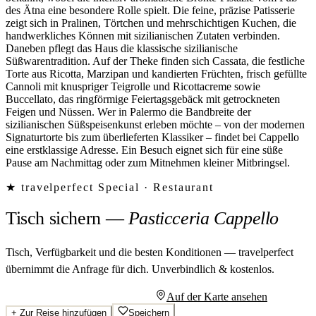
des Ätna eine besondere Rolle spielt. Die feine, präzise Patisserie
zeigt sich in Pralinen, Törtchen und mehrschichtigen Kuchen, die
handwerkliches Können mit sizilianischen Zutaten verbinden.
Daneben pflegt das Haus die klassische sizilianische
Süßwarentradition. Auf der Theke finden sich Cassata, die festliche
Torte aus Ricotta, Marzipan und kandierten Früchten, frisch gefüllte
Cannoli mit knuspriger Teigrolle und Ricottacreme sowie
Buccellato, das ringförmige Feiertagsgebäck mit getrockneten
Feigen und Nüssen. Wer in Palermo die Bandbreite der
sizilianischen Süßspeisenkunst erleben möchte – von der modernen
Signaturtorte bis zum überlieferten Klassiker – findet bei Cappello
eine erstklassige Adresse. Ein Besuch eignet sich für eine süße
Pause am Nachmittag oder zum Mitnehmen kleiner Mitbringsel.
★ travelperfect Special ·
Restaurant
Tisch sichern
—
Pasticceria Cappello
Tisch, Verfügbarkeit und die besten Konditionen — travelperfect
übernimmt die Anfrage für dich.
Unverbindlich & kostenlos.
Persönliches Angebot anfragen
Auf der Karte ansehen
+
Zur Reise hinzufügen
Speichern