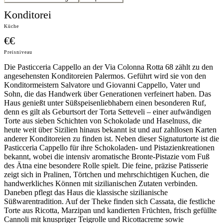
Konditorei
Küche
€€
Preisniveau
Die Pasticceria Cappello an der Via Colonna Rotta 68 zählt zu den
angesehensten Konditoreien Palermos. Geführt wird sie von den
Konditormeistern Salvatore und Giovanni Cappello, Vater und
Sohn, die das Handwerk über Generationen verfeinert haben. Das
Haus genießt unter Süßspeisenliebhabern einen besonderen Ruf,
denn es gilt als Geburtsort der Torta Setteveli – einer aufwändigen
Torte aus sieben Schichten von Schokolade und Haselnuss, die
heute weit über Sizilien hinaus bekannt ist und auf zahllosen Karten
anderer Konditoreien zu finden ist. Neben dieser Signaturtorte ist die
Pasticceria Cappello für ihre Schokoladen- und Pistazienkreationen
bekannt, wobei die intensiv aromatische Bronte-Pistazie vom Fuß
des Ätna eine besondere Rolle spielt. Die feine, präzise Patisserie
zeigt sich in Pralinen, Törtchen und mehrschichtigen Kuchen, die
handwerkliches Können mit sizilianischen Zutaten verbinden.
Daneben pflegt das Haus die klassische sizilianische
Süßwarentradition. Auf der Theke finden sich Cassata, die festliche
Torte aus Ricotta, Marzipan und kandierten Früchten, frisch gefüllte
Cannoli mit knuspriger Teigrolle und Ricottacreme sowie