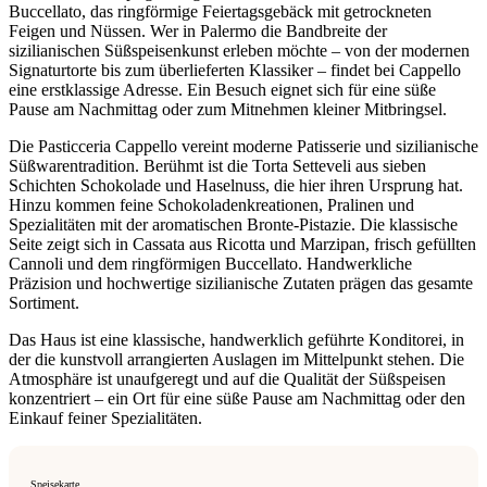
Buccellato, das ringförmige Feiertagsgebäck mit getrockneten
Feigen und Nüssen. Wer in Palermo die Bandbreite der
sizilianischen Süßspeisenkunst erleben möchte – von der modernen
Signaturtorte bis zum überlieferten Klassiker – findet bei Cappello
eine erstklassige Adresse. Ein Besuch eignet sich für eine süße
Pause am Nachmittag oder zum Mitnehmen kleiner Mitbringsel.
Die Pasticceria Cappello vereint moderne Patisserie und sizilianische
Süßwarentradition. Berühmt ist die Torta Setteveli aus sieben
Schichten Schokolade und Haselnuss, die hier ihren Ursprung hat.
Hinzu kommen feine Schokoladenkreationen, Pralinen und
Spezialitäten mit der aromatischen Bronte-Pistazie. Die klassische
Seite zeigt sich in Cassata aus Ricotta und Marzipan, frisch gefüllten
Cannoli und dem ringförmigen Buccellato. Handwerkliche
Präzision und hochwertige sizilianische Zutaten prägen das gesamte
Sortiment.
Das Haus ist eine klassische, handwerklich geführte Konditorei, in
der die kunstvoll arrangierten Auslagen im Mittelpunkt stehen. Die
Atmosphäre ist unaufgeregt und auf die Qualität der Süßspeisen
konzentriert – ein Ort für eine süße Pause am Nachmittag oder den
Einkauf feiner Spezialitäten.
Speisekarte