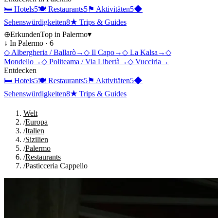
🛏
Hotels
5
🍽
Restaurants
5
⚑
Aktivitäten
5
◆
Sehenswürdigkeiten
8
★
Trips & Guides
⊕
Erkunden
Top in
Palermo
▾
↓ In
Palermo
·
6
◇
Albergheria / Ballarò
→
◇
Il Capo
→
◇
La Kalsa
→
◇
Mondello
→
◇
Politeama / Via Libertà
→
◇
Vucciria
→
Entdecken
🛏
Hotels
5
🍽
Restaurants
5
⚑
Aktivitäten
5
◆
Sehenswürdigkeiten
8
★
Trips & Guides
Welt
/
Europa
/
Italien
/
Sizilien
/
Palermo
/
Restaurants
/
Pasticceria Cappello