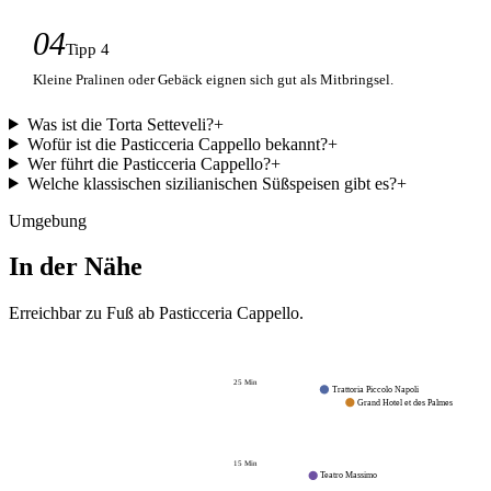
04
Tipp 4
Kleine Pralinen oder Gebäck eignen sich gut als Mitbringsel.
Was ist die Torta Setteveli?
+
Wofür ist die Pasticceria Cappello bekannt?
+
Wer führt die Pasticceria Cappello?
+
Welche klassischen sizilianischen Süßspeisen gibt es?
+
Umgebung
In der Nähe
Erreichbar zu Fuß ab
Pasticceria Cappello
.
25
Min
Trattoria Piccolo Napoli
Grand Hotel et des Palmes
15
Min
Teatro Massimo