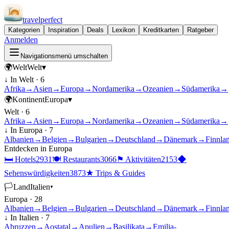
travel
perfect
Kategorien
Inspiration
Deals
Lexikon
Kreditkarten
Ratgeber
Anmelden
Navigationsmenü umschalten
🌍
Welt
Welt
▾
↓ In
Welt
·
6
Afrika
→
Asien
→
Europa
→
Nordamerika
→
Ozeanien
→
Südamerika
→
🌍
Kontinent
Europa
▾
Welt
·
6
Afrika
→
Asien
→
Europa
→
Nordamerika
→
Ozeanien
→
Südamerika
→
↓ In
Europa
·
7
Albanien
→
Belgien
→
Bulgarien
→
Deutschland
→
Dänemark
→
Finnla
Entdecken in
Europa
🛏
Hotels
2931
🍽
Restaurants
3066
⚑
Aktivitäten
2153
◆
Sehenswürdigkeiten
3873
★
Trips & Guides
🏳
Land
Italien
▾
Europa
·
28
Albanien
→
Belgien
→
Bulgarien
→
Deutschland
→
Dänemark
→
Finnla
↓ In
Italien
·
7
Abruzzen
→
Aostatal
→
Apulien
→
Basilikata
→
Emilia-