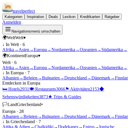
travel
perfect
Kategorien
Inspiration
Deals
Lexikon
Kreditkarten
Ratgeber
Anmelden
Navigationsmenü umschalten
🌍
Welt
Welt
▾
↓ In
Welt
·
6
Afrika
→
Asien
→
Europa
→
Nordamerika
→
Ozeanien
→
Südamerika
→
🌍
Kontinent
Europa
▾
Welt
·
6
Afrika
→
Asien
→
Europa
→
Nordamerika
→
Ozeanien
→
Südamerika
→
↓ In
Europa
·
7
Albanien
→
Belgien
→
Bulgarien
→
Deutschland
→
Dänemark
→
Finnla
Entdecken in
Europa
🛏
Hotels
2931
🍽
Restaurants
3066
⚑
Aktivitäten
2153
◆
Sehenswürdigkeiten
3873
★
Trips & Guides
🏳
Land
Griechenland
▾
Europa
·
28
Albanien
→
Belgien
→
Bulgarien
→
Deutschland
→
Dänemark
→
Finnla
↓ In
Griechenland
·
7
Attika & Athen
→
Chalkidiki
→
Dodekanes
→
Epirus
→
Ionische