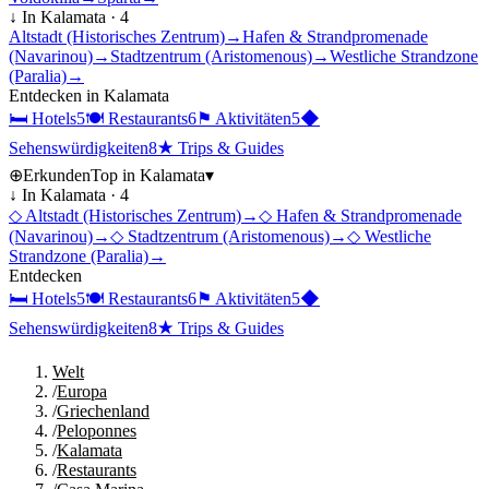
↓ In
Kalamata
·
4
Altstadt (Historisches Zentrum)
→
Hafen & Strandpromenade
(Navarinou)
→
Stadtzentrum (Aristomenous)
→
Westliche Strandzone
(Paralia)
→
Entdecken in
Kalamata
🛏
Hotels
5
🍽
Restaurants
6
⚑
Aktivitäten
5
◆
Sehenswürdigkeiten
8
★
Trips & Guides
⊕
Erkunden
Top in
Kalamata
▾
↓ In
Kalamata
·
4
◇
Altstadt (Historisches Zentrum)
→
◇
Hafen & Strandpromenade
(Navarinou)
→
◇
Stadtzentrum (Aristomenous)
→
◇
Westliche
Strandzone (Paralia)
→
Entdecken
🛏
Hotels
5
🍽
Restaurants
6
⚑
Aktivitäten
5
◆
Sehenswürdigkeiten
8
★
Trips & Guides
Welt
/
Europa
/
Griechenland
/
Peloponnes
/
Kalamata
/
Restaurants