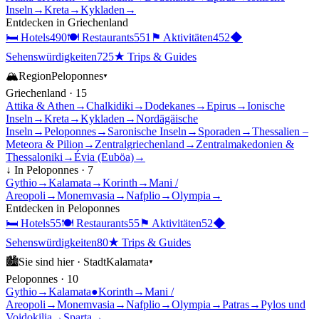
Inseln
→
Kreta
→
Kykladen
→
Entdecken in
Griechenland
🛏
Hotels
490
🍽
Restaurants
551
⚑
Aktivitäten
452
◆
Sehenswürdigkeiten
725
★
Trips & Guides
🏔
Region
Peloponnes
▾
Griechenland
·
15
Attika & Athen
→
Chalkidiki
→
Dodekanes
→
Epirus
→
Ionische
Inseln
→
Kreta
→
Kykladen
→
Nordägäische
Inseln
→
Peloponnes
→
Saronische Inseln
→
Sporaden
→
Thessalien –
Meteora & Pilion
→
Zentralgriechenland
→
Zentralmakedonien &
Thessaloniki
→
Évia (Euböa)
→
↓ In
Peloponnes
·
7
Gythio
→
Kalamata
→
Korinth
→
Mani /
Areopoli
→
Monemvasia
→
Nafplio
→
Olympia
→
Entdecken in
Peloponnes
🛏
Hotels
55
🍽
Restaurants
55
⚑
Aktivitäten
52
◆
Sehenswürdigkeiten
80
★
Trips & Guides
🏙
Sie sind hier ·
Stadt
Kalamata
▾
Peloponnes
·
10
Gythio
→
Kalamata
●
Korinth
→
Mani /
Areopoli
→
Monemvasia
→
Nafplio
→
Olympia
→
Patras
→
Pylos und
Voidokilia
→
Sparta
→