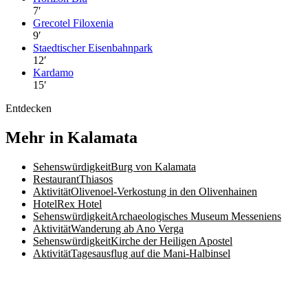
7
′
Grecotel Filoxenia
9
′
Staedtischer Eisenbahnpark
12
′
Kardamo
15
′
Entdecken
Mehr in Kalamata
Sehenswürdigkeit
Burg von Kalamata
Restaurant
Thiasos
Aktivität
Olivenoel-Verkostung in den Olivenhainen
Hotel
Rex Hotel
Sehenswürdigkeit
Archaeologisches Museum Messeniens
Aktivität
Wanderung ab Ano Verga
Sehenswürdigkeit
Kirche der Heiligen Apostel
Aktivität
Tagesausflug auf die Mani-Halbinsel