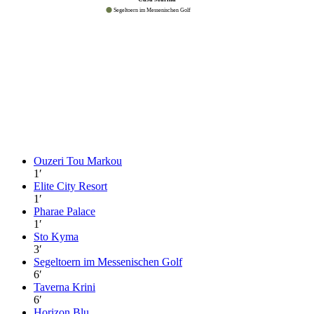
Segeltoern im Messenischen Golf
Ouzeri Tou Markou
1
′
Elite City Resort
1
′
Pharae Palace
1
′
Sto Kyma
3
′
Segeltoern im Messenischen Golf
6
′
Taverna Krini
6
′
Horizon Blu