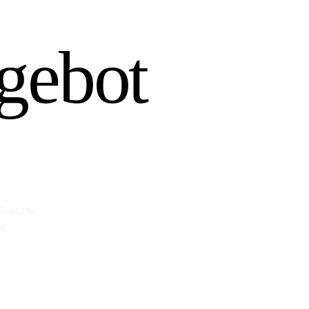
gebot
 Taverna
s.