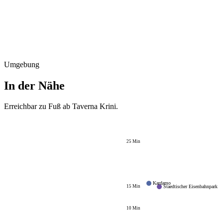
Umgebung
In der Nähe
Erreichbar zu Fuß ab
Taverna Krini
.
25
Min
Kardamo
15
Min
Staedtischer Eisenbahnpark
10
Min