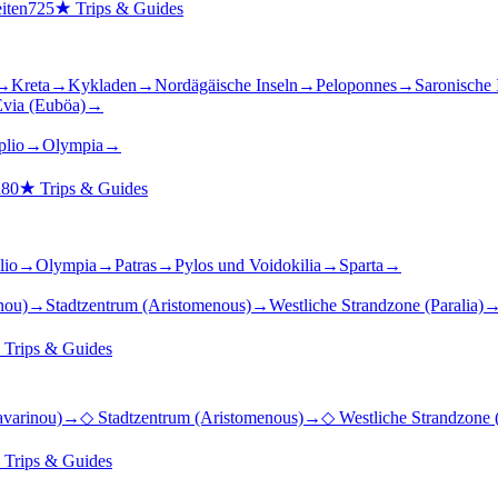
iten
725
★
Trips & Guides
→
Kreta
→
Kykladen
→
Nordägäische Inseln
→
Peloponnes
→
Saronische 
via (Euböa)
→
plio
→
Olympia
→
n
80
★
Trips & Guides
lio
→
Olympia
→
Patras
→
Pylos und Voidokilia
→
Sparta
→
nou)
→
Stadtzentrum (Aristomenous)
→
Westliche Strandzone (Paralia)
★
Trips & Guides
varinou)
→
◇
Stadtzentrum (Aristomenous)
→
◇
Westliche Strandzone (
★
Trips & Guides