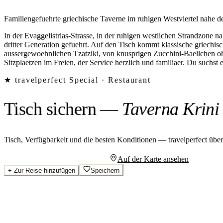
Familiengefuehrte griechische Taverne im ruhigen Westviertel nahe der
In der Evaggelistrias-Strasse, in der ruhigen westlichen Strandzone n
dritter Generation gefuehrt. Auf den Tisch kommt klassische griechi
aussergewoehnlichen Tzatziki, von knusprigen Zucchini-Baellchen oh
Sitzplaetzen im Freien, der Service herzlich und familiaer. Du suchst 
★ travelperfect Special ·
Restaurant
Tisch sichern
—
Taverna Krini
Tisch, Verfügbarkeit und die besten Konditionen — travelperfect übe
Persönliches Angebot anfragen
Auf der Karte ansehen
+
Zur Reise hinzufügen
Speichern