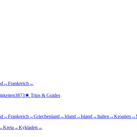
nd
→
Frankreich
→
gkeiten
3873
★
Trips & Guides
nd
→
Frankreich
→
Griechenland
→
Irland
→
Island
→
Italien
→
Kroatien
→
→
Kreta
→
Kykladen
→