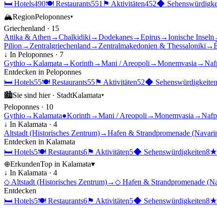
🛏
Hotels
490
🍽
Restaurants
551
⚑
Aktivitäten
452
◆
Sehenswürdigke
🏔
Region
Peloponnes
▾
Griechenland
·
15
Attika & Athen
→
Chalkidiki
→
Dodekanes
→
Epirus
→
Ionische Inseln
Pilion
→
Zentralgriechenland
→
Zentralmakedonien & Thessaloniki
→
É
↓ In
Peloponnes
·
7
Gythio
→
Kalamata
→
Korinth
→
Mani / Areopoli
→
Monemvasia
→
Naf
Entdecken in
Peloponnes
🛏
Hotels
55
🍽
Restaurants
55
⚑
Aktivitäten
52
◆
Sehenswürdigkeite
🏙
Sie sind hier ·
Stadt
Kalamata
▾
Peloponnes
·
10
Gythio
→
Kalamata
●
Korinth
→
Mani / Areopoli
→
Monemvasia
→
Nafp
↓ In
Kalamata
·
4
Altstadt (Historisches Zentrum)
→
Hafen & Strandpromenade (Navari
Entdecken in
Kalamata
🛏
Hotels
5
🍽
Restaurants
6
⚑
Aktivitäten
5
◆
Sehenswürdigkeiten
8
⊕
Erkunden
Top in
Kalamata
▾
↓ In
Kalamata
·
4
◇
Altstadt (Historisches Zentrum)
→
◇
Hafen & Strandpromenade (Na
Entdecken
🛏
Hotels
5
🍽
Restaurants
6
⚑
Aktivitäten
5
◆
Sehenswürdigkeiten
8