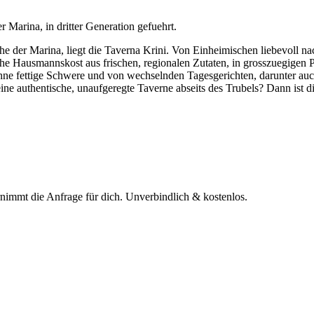
 Marina, in dritter Generation gefuehrt.
ahe der Marina, liegt die Taverna Krini. Von Einheimischen liebevoll nac
sche Hausmannskost aus frischen, regionalen Zutaten, in grosszuegige
ne fettige Schwere und von wechselnden Tagesgerichten, darunter auc
eine authentische, unaufgeregte Taverne abseits des Trubels? Dann ist d
rnimmt die Anfrage für dich.
Unverbindlich & kostenlos.