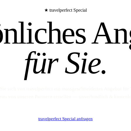
★ travelperfect Special
önliches An
für Sie.
Sie sich von travelperfect ein massgeschneidertes Angebot für
rini von unseren Partnern erstellen — unverbindlich & kostenlo
travelperfect Special anfragen