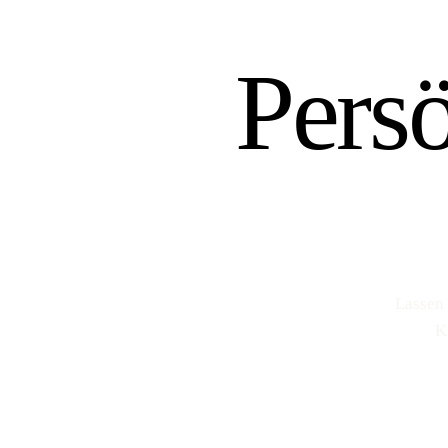
Pers
Lassen 
K