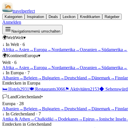
travel
perfect
Kategorien
Inspiration
Deals
Lexikon
Kreditkarten
Ratgeber
Anmelden
Navigationsmenü umschalten
🌍
Welt
Welt
▾
↓ In
Welt
·
6
Afrika
→
Asien
→
Europa
→
Nordamerika
→
Ozeanien
→
Südamerika
→
🌍
Kontinent
Europa
▾
Welt
·
6
Afrika
→
Asien
→
Europa
→
Nordamerika
→
Ozeanien
→
Südamerika
→
↓ In
Europa
·
7
Albanien
→
Belgien
→
Bulgarien
→
Deutschland
→
Dänemark
→
Finnla
Entdecken in
Europa
🛏
Hotels
2931
🍽
Restaurants
3066
⚑
Aktivitäten
2153
◆
Sehenswürdi
🏳
Land
Griechenland
▾
Europa
·
28
Albanien
→
Belgien
→
Bulgarien
→
Deutschland
→
Dänemark
→
Finnla
↓ In
Griechenland
·
7
Attika & Athen
→
Chalkidiki
→
Dodekanes
→
Epirus
→
Ionische Inseln
Entdecken in
Griechenland