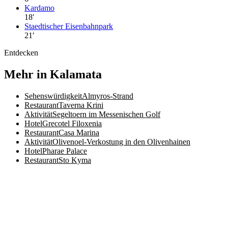
Kardamo
18
′
Staedtischer Eisenbahnpark
21
′
Entdecken
Mehr in Kalamata
Sehenswürdigkeit
Almyros-Strand
Restaurant
Taverna Krini
Aktivität
Segeltoern im Messenischen Golf
Hotel
Grecotel Filoxenia
Restaurant
Casa Marina
Aktivität
Olivenoel-Verkostung in den Olivenhainen
Hotel
Pharae Palace
Restaurant
Sto Kyma