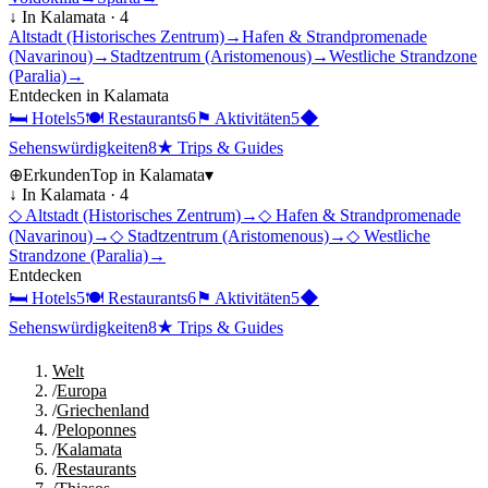
↓ In
Kalamata
·
4
Altstadt (Historisches Zentrum)
→
Hafen & Strandpromenade
(Navarinou)
→
Stadtzentrum (Aristomenous)
→
Westliche Strandzone
(Paralia)
→
Entdecken in
Kalamata
🛏
Hotels
5
🍽
Restaurants
6
⚑
Aktivitäten
5
◆
Sehenswürdigkeiten
8
★
Trips & Guides
⊕
Erkunden
Top in
Kalamata
▾
↓ In
Kalamata
·
4
◇
Altstadt (Historisches Zentrum)
→
◇
Hafen & Strandpromenade
(Navarinou)
→
◇
Stadtzentrum (Aristomenous)
→
◇
Westliche
Strandzone (Paralia)
→
Entdecken
🛏
Hotels
5
🍽
Restaurants
6
⚑
Aktivitäten
5
◆
Sehenswürdigkeiten
8
★
Trips & Guides
Welt
/
Europa
/
Griechenland
/
Peloponnes
/
Kalamata
/
Restaurants