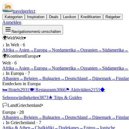
travel
perfect
Kategorien
Inspiration
Deals
Lexikon
Kreditkarten
Ratgeber
Anmelden
Navigationsmenü umschalten
🌍
Welt
Welt
▾
↓ In
Welt
·
6
Afrika
→
Asien
→
Europa
→
Nordamerika
→
Ozeanien
→
Südamerika
→
🌍
Kontinent
Europa
▾
Welt
·
6
Afrika
→
Asien
→
Europa
→
Nordamerika
→
Ozeanien
→
Südamerika
→
↓ In
Europa
·
7
Albanien
→
Belgien
→
Bulgarien
→
Deutschland
→
Dänemark
→
Finnla
Entdecken in
Europa
🛏
Hotels
2931
🍽
Restaurants
3066
⚑
Aktivitäten
2153
◆
Sehenswürdigkeiten
3873
★
Trips & Guides
🏳
Land
Griechenland
▾
Europa
·
28
Albanien
→
Belgien
→
Bulgarien
→
Deutschland
→
Dänemark
→
Finnla
↓ In
Griechenland
·
7
Attika & Athen
→
Chalkidiki
→
Dodekanes
→
Epirus
→
Ionische