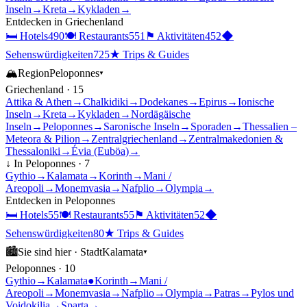
Inseln
→
Kreta
→
Kykladen
→
Entdecken in
Griechenland
🛏
Hotels
490
🍽
Restaurants
551
⚑
Aktivitäten
452
◆
Sehenswürdigkeiten
725
★
Trips & Guides
🏔
Region
Peloponnes
▾
Griechenland
·
15
Attika & Athen
→
Chalkidiki
→
Dodekanes
→
Epirus
→
Ionische
Inseln
→
Kreta
→
Kykladen
→
Nordägäische
Inseln
→
Peloponnes
→
Saronische Inseln
→
Sporaden
→
Thessalien –
Meteora & Pilion
→
Zentralgriechenland
→
Zentralmakedonien &
Thessaloniki
→
Évia (Euböa)
→
↓ In
Peloponnes
·
7
Gythio
→
Kalamata
→
Korinth
→
Mani /
Areopoli
→
Monemvasia
→
Nafplio
→
Olympia
→
Entdecken in
Peloponnes
🛏
Hotels
55
🍽
Restaurants
55
⚑
Aktivitäten
52
◆
Sehenswürdigkeiten
80
★
Trips & Guides
🏙
Sie sind hier ·
Stadt
Kalamata
▾
Peloponnes
·
10
Gythio
→
Kalamata
●
Korinth
→
Mani /
Areopoli
→
Monemvasia
→
Nafplio
→
Olympia
→
Patras
→
Pylos und
Voidokilia
→
Sparta
→