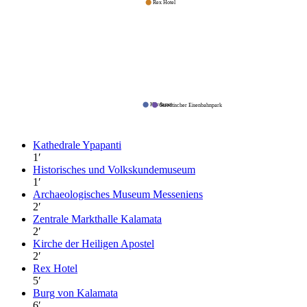
Rex Hotel
Kardamo
Staedtischer Eisenbahnpark
Kathedrale Ypapanti
1
′
Historisches und Volkskundemuseum
1
′
Archaeologisches Museum Messeniens
2
′
Zentrale Markthalle Kalamata
2
′
Kirche der Heiligen Apostel
2
′
Rex Hotel
5
′
Burg von Kalamata
6
′