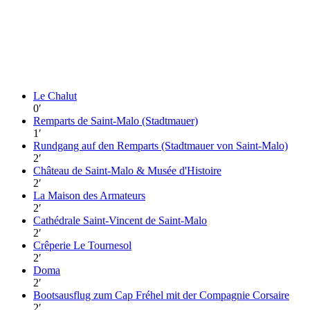
Le Chalut
0
′
Remparts de Saint-Malo (Stadtmauer)
1
′
Rundgang auf den Remparts (Stadtmauer von Saint-Malo)
2
′
Château de Saint-Malo & Musée d'Histoire
2
′
La Maison des Armateurs
2
′
Cathédrale Saint-Vincent de Saint-Malo
2
′
Crêperie Le Tournesol
2
′
Doma
2
′
Bootsausflug zum Cap Fréhel mit der Compagnie Corsaire
2
′