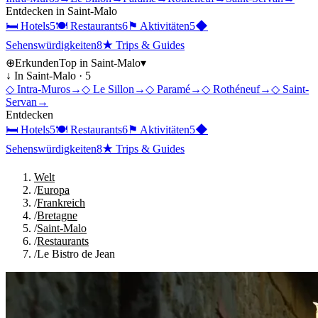
Entdecken in
Saint-Malo
🛏
Hotels
5
🍽
Restaurants
6
⚑
Aktivitäten
5
◆
Sehenswürdigkeiten
8
★
Trips & Guides
⊕
Erkunden
Top in
Saint-Malo
▾
↓ In
Saint-Malo
·
5
◇
Intra-Muros
→
◇
Le Sillon
→
◇
Paramé
→
◇
Rothéneuf
→
◇
Saint-
Servan
→
Entdecken
🛏
Hotels
5
🍽
Restaurants
6
⚑
Aktivitäten
5
◆
Sehenswürdigkeiten
8
★
Trips & Guides
Welt
/
Europa
/
Frankreich
/
Bretagne
/
Saint-Malo
/
Restaurants
/
Le Bistro de Jean