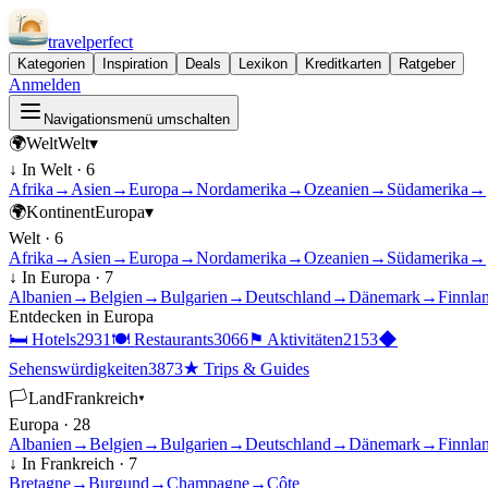
travel
perfect
Kategorien
Inspiration
Deals
Lexikon
Kreditkarten
Ratgeber
Anmelden
Navigationsmenü umschalten
🌍
Welt
Welt
▾
↓ In
Welt
·
6
Afrika
→
Asien
→
Europa
→
Nordamerika
→
Ozeanien
→
Südamerika
→
🌍
Kontinent
Europa
▾
Welt
·
6
Afrika
→
Asien
→
Europa
→
Nordamerika
→
Ozeanien
→
Südamerika
→
↓ In
Europa
·
7
Albanien
→
Belgien
→
Bulgarien
→
Deutschland
→
Dänemark
→
Finnla
Entdecken in
Europa
🛏
Hotels
2931
🍽
Restaurants
3066
⚑
Aktivitäten
2153
◆
Sehenswürdigkeiten
3873
★
Trips & Guides
🏳
Land
Frankreich
▾
Europa
·
28
Albanien
→
Belgien
→
Bulgarien
→
Deutschland
→
Dänemark
→
Finnla
↓ In
Frankreich
·
7
Bretagne
→
Burgund
→
Champagne
→
Côte