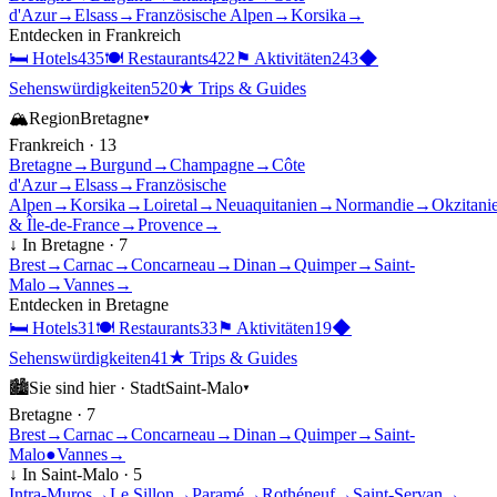
d'Azur
→
Elsass
→
Französische Alpen
→
Korsika
→
Entdecken in
Frankreich
🛏
Hotels
435
🍽
Restaurants
422
⚑
Aktivitäten
243
◆
Sehenswürdigkeiten
520
★
Trips & Guides
🏔
Region
Bretagne
▾
Frankreich
·
13
Bretagne
→
Burgund
→
Champagne
→
Côte
d'Azur
→
Elsass
→
Französische
Alpen
→
Korsika
→
Loiretal
→
Neuaquitanien
→
Normandie
→
Okzitani
& Île-de-France
→
Provence
→
↓ In
Bretagne
·
7
Brest
→
Carnac
→
Concarneau
→
Dinan
→
Quimper
→
Saint-
Malo
→
Vannes
→
Entdecken in
Bretagne
🛏
Hotels
31
🍽
Restaurants
33
⚑
Aktivitäten
19
◆
Sehenswürdigkeiten
41
★
Trips & Guides
🏙
Sie sind hier ·
Stadt
Saint-Malo
▾
Bretagne
·
7
Brest
→
Carnac
→
Concarneau
→
Dinan
→
Quimper
→
Saint-
Malo
●
Vannes
→
↓ In
Saint-Malo
·
5
Intra-Muros
→
Le Sillon
→
Paramé
→
Rothéneuf
→
Saint-Servan
→