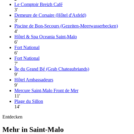
Le Comptoir Breizh Café
3
′
Demeure de Corsaire (Hôtel d'Asfeld)
3
′
Piscine de Bon-Secours (Gezeiten-Meerwasserbecken)
4
′
Hôtel & Spa Oceania Saint-Malo
6
′
Fort National
6
′
Fort National
7
′
Île du Grand Bé (Grab Chateaubriands)
9
′
Hôtel Ambassadeurs
9
′
Mercure Saint-Malo Front de Mer
11
′
Plage du Sillon
14
′
Entdecken
Mehr in Saint-Malo