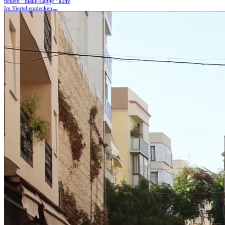
beliebt · blaue-flagge · aktiv
Im Viertel entdecken
→