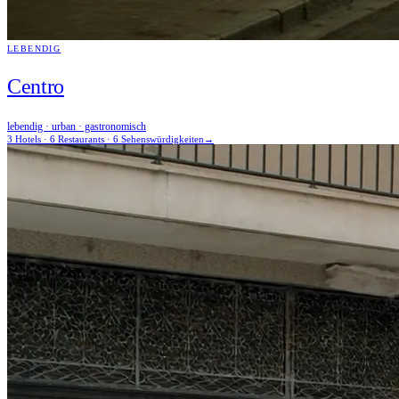
LEBENDIG
Centro
lebendig · urban · gastronomisch
3 Hotels · 6 Restaurants · 6 Sehenswürdigkeiten
→