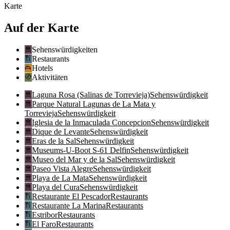
Karte
Auf der Karte
Sehenswürdigkeiten
Restaurants
Hotels
Aktivitäten
Laguna Rosa (Salinas de Torrevieja)
Sehenswürdigkeit
Parque Natural Lagunas de La Mata y
Torrevieja
Sehenswürdigkeit
Iglesia de la Inmaculada Concepcion
Sehenswürdigkeit
Dique de Levante
Sehenswürdigkeit
Eras de la Sal
Sehenswürdigkeit
Museums-U-Boot S-61 Delfin
Sehenswürdigkeit
Museo del Mar y de la Sal
Sehenswürdigkeit
Paseo Vista Alegre
Sehenswürdigkeit
Playa de La Mata
Sehenswürdigkeit
Playa del Cura
Sehenswürdigkeit
Restaurante El Pescador
Restaurants
Restaurante La Marina
Restaurants
Estribor
Restaurants
El Faro
Restaurants