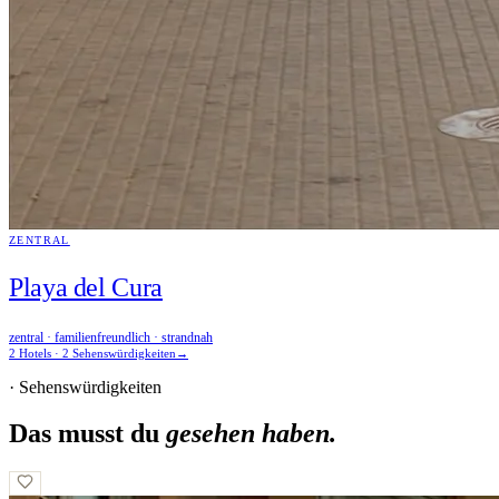
ZENTRAL
Playa del Cura
zentral · familienfreundlich · strandnah
2 Hotels · 2 Sehenswürdigkeiten
→
· Sehenswürdigkeiten
Das musst du
gesehen haben.