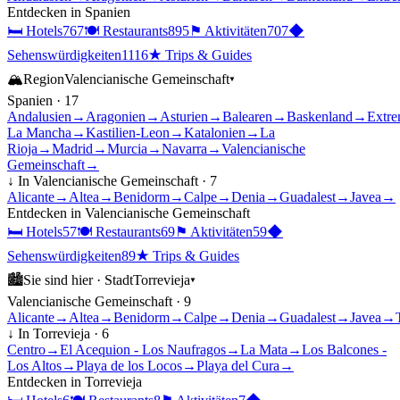
Entdecken in
Spanien
🛏
Hotels
767
🍽
Restaurants
895
⚑
Aktivitäten
707
◆
Sehenswürdigkeiten
1116
★
Trips & Guides
🏔
Region
Valencianische Gemeinschaft
▾
Spanien
·
17
Andalusien
→
Aragonien
→
Asturien
→
Balearen
→
Baskenland
→
Extre
La Mancha
→
Kastilien-Leon
→
Katalonien
→
La
Rioja
→
Madrid
→
Murcia
→
Navarra
→
Valencianische
Gemeinschaft
→
↓ In
Valencianische Gemeinschaft
·
7
Alicante
→
Altea
→
Benidorm
→
Calpe
→
Denia
→
Guadalest
→
Javea
→
Entdecken in
Valencianische Gemeinschaft
🛏
Hotels
57
🍽
Restaurants
69
⚑
Aktivitäten
59
◆
Sehenswürdigkeiten
89
★
Trips & Guides
🏙
Sie sind hier ·
Stadt
Torrevieja
▾
Valencianische Gemeinschaft
·
9
Alicante
→
Altea
→
Benidorm
→
Calpe
→
Denia
→
Guadalest
→
Javea
→
↓ In
Torrevieja
·
6
Centro
→
El Acequion - Los Naufragos
→
La Mata
→
Los Balcones -
Los Altos
→
Playa de los Locos
→
Playa del Cura
→
Entdecken in
Torrevieja