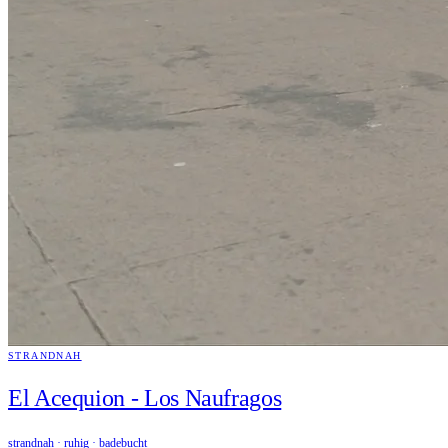
STRANDNAH
El Acequion - Los Naufragos
strandnah · ruhig · badebucht