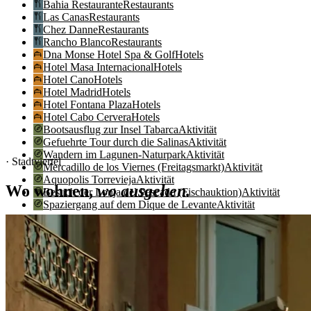
Bahia Restaurante
Restaurants
Las Canas
Restaurants
Chez Danne
Restaurants
Rancho Blanco
Restaurants
Dna Monse Hotel Spa & Golf
Hotels
Hotel Masa Internacional
Hotels
Hotel Cano
Hotels
Hotel Madrid
Hotels
Hotel Fontana Plaza
Hotels
Hotel Cabo Cervera
Hotels
Bootsausflug zur Insel Tabarca
Aktivität
Gefuehrte Tour durch die Salinas
Aktivität
Wandern im Lagunen-Naturpark
Aktivität
· Stadtviertel
Mercadillo de los Viernes (Freitagsmarkt)
Aktivität
Aquopolis Torrevieja
Aktivität
Wo wohnen,
wo ausgehen.
Besuch der Lonja del Pescado (Fischauktion)
Aktivität
Spaziergang auf dem Dique de Levante
Aktivität