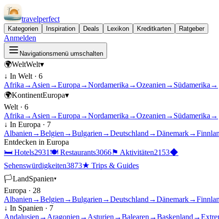
travel
perfect
Kategorien
Inspiration
Deals
Lexikon
Kreditkarten
Ratgeber
Anmelden
Navigationsmenü umschalten
🌍
Welt
Welt
▾
↓ In
Welt
·
6
Afrika
→
Asien
→
Europa
→
Nordamerika
→
Ozeanien
→
Südamerika
→
🌍
Kontinent
Europa
▾
Welt
·
6
Afrika
→
Asien
→
Europa
→
Nordamerika
→
Ozeanien
→
Südamerika
→
↓ In
Europa
·
7
Albanien
→
Belgien
→
Bulgarien
→
Deutschland
→
Dänemark
→
Finnla
Entdecken in
Europa
🛏
Hotels
2931
🍽
Restaurants
3066
⚑
Aktivitäten
2153
◆
Sehenswürdigkeiten
3873
★
Trips & Guides
🏳
Land
Spanien
▾
Europa
·
28
Albanien
→
Belgien
→
Bulgarien
→
Deutschland
→
Dänemark
→
Finnla
↓ In
Spanien
·
7
Andalusien
→
Aragonien
→
Asturien
→
Balearen
→
Baskenland
→
Extre