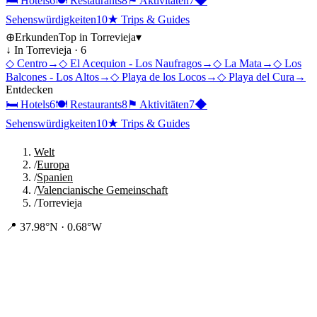
🛏
Hotels
6
🍽
Restaurants
8
⚑
Aktivitäten
7
◆
Sehenswürdigkeiten
10
★
Trips & Guides
⊕
Erkunden
Top in
Torrevieja
▾
↓ In
Torrevieja
·
6
◇
Centro
→
◇
El Acequion - Los Naufragos
→
◇
La Mata
→
◇
Los
Balcones - Los Altos
→
◇
Playa de los Locos
→
◇
Playa del Cura
→
Entdecken
🛏
Hotels
6
🍽
Restaurants
8
⚑
Aktivitäten
7
◆
Sehenswürdigkeiten
10
★
Trips & Guides
Welt
/
Europa
/
Spanien
/
Valencianische Gemeinschaft
/
Torrevieja
📍
37.98°N · 0.68°W