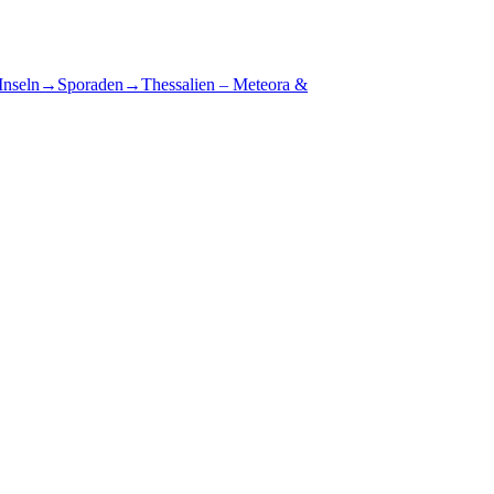
Inseln
→
Sporaden
→
Thessalien – Meteora &