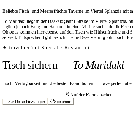
Beliebte Fisch- und Meeresfrüchte-Taverne im Viertel Splantzia mit 
To Maridaki liegt in der Daskalogianni-Straße im Viertel Splantzia, n
täglich je nach Fang und Saison – in einer Vitrine suchst du dir Fisc
Oktopus kommen hier ebenso auf den Tisch wie Hülsenfrüchte und Sala
serviert. Entsprechend gut besucht – eine Reservierung lohnt sich. Idea
★ travelperfect Special ·
Restaurant
Tisch sichern
—
To Maridaki
Tisch, Verfügbarkeit und die besten Konditionen — travelperfect übe
Persönliches Angebot anfragen
Auf der Karte ansehen
+
Zur Reise hinzufügen
Speichern