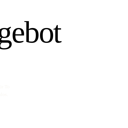
gebot
ür To
los.