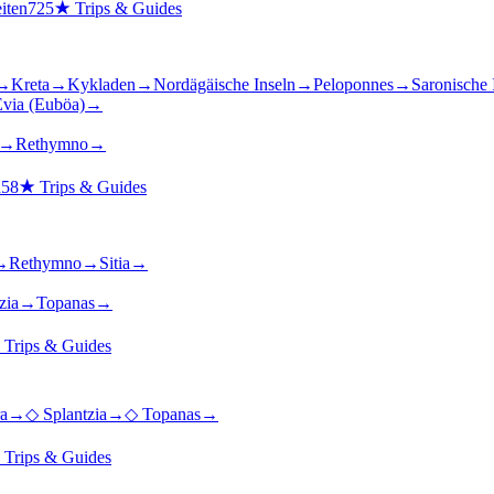
iten
725
★
Trips & Guides
→
Kreta
→
Kykladen
→
Nordägäische Inseln
→
Peloponnes
→
Saronische 
via (Euböa)
→
→
Rethymno
→
n
58
★
Trips & Guides
→
Rethymno
→
Sitia
→
zia
→
Topanas
→
★
Trips & Guides
a
→
◇
Splantzia
→
◇
Topanas
→
★
Trips & Guides