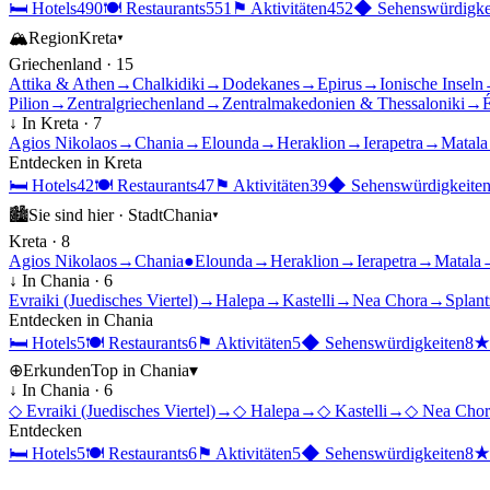
🛏
Hotels
490
🍽
Restaurants
551
⚑
Aktivitäten
452
◆
Sehenswürdigke
🏔
Region
Kreta
▾
Griechenland
·
15
Attika & Athen
→
Chalkidiki
→
Dodekanes
→
Epirus
→
Ionische Inseln
Pilion
→
Zentralgriechenland
→
Zentralmakedonien & Thessaloniki
→
É
↓ In
Kreta
·
7
Agios Nikolaos
→
Chania
→
Elounda
→
Heraklion
→
Ierapetra
→
Matala
Entdecken in
Kreta
🛏
Hotels
42
🍽
Restaurants
47
⚑
Aktivitäten
39
◆
Sehenswürdigkeite
🏙
Sie sind hier ·
Stadt
Chania
▾
Kreta
·
8
Agios Nikolaos
→
Chania
●
Elounda
→
Heraklion
→
Ierapetra
→
Matala
↓ In
Chania
·
6
Evraiki (Juedisches Viertel)
→
Halepa
→
Kastelli
→
Nea Chora
→
Splant
Entdecken in
Chania
🛏
Hotels
5
🍽
Restaurants
6
⚑
Aktivitäten
5
◆
Sehenswürdigkeiten
8
⊕
Erkunden
Top in
Chania
▾
↓ In
Chania
·
6
◇
Evraiki (Juedisches Viertel)
→
◇
Halepa
→
◇
Kastelli
→
◇
Nea Chor
Entdecken
🛏
Hotels
5
🍽
Restaurants
6
⚑
Aktivitäten
5
◆
Sehenswürdigkeiten
8