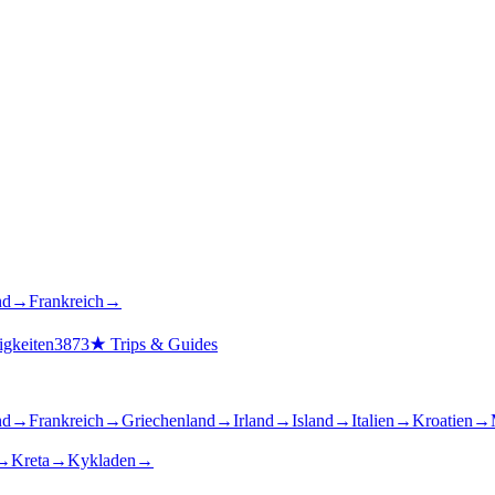
nd
→
Frankreich
→
gkeiten
3873
★
Trips & Guides
nd
→
Frankreich
→
Griechenland
→
Irland
→
Island
→
Italien
→
Kroatien
→
→
Kreta
→
Kykladen
→