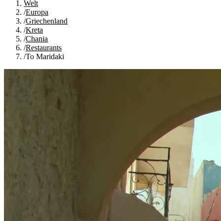
Welt
/
Europa
/
Griechenland
/
Kreta
/
Chania
/
Restaurants
/
To Maridaki