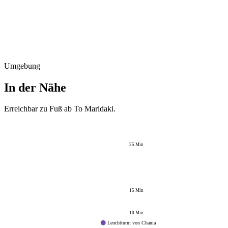
Umgebung
In der Nähe
Erreichbar zu Fuß ab
To Maridaki
.
25
Min
15
Min
10
Min
Leuchtturm von Chania