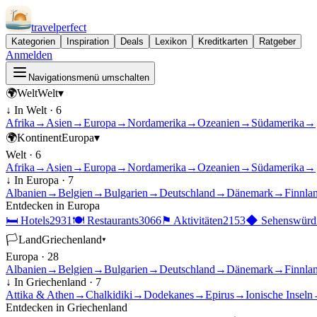
travel
perfect
Kategorien
Inspiration
Deals
Lexikon
Kreditkarten
Ratgeber
Anmelden
Navigationsmenü umschalten
🌍
Welt
Welt
▾
↓ In
Welt
·
6
Afrika
→
Asien
→
Europa
→
Nordamerika
→
Ozeanien
→
Südamerika
→
🌍
Kontinent
Europa
▾
Welt
·
6
Afrika
→
Asien
→
Europa
→
Nordamerika
→
Ozeanien
→
Südamerika
→
↓ In
Europa
·
7
Albanien
→
Belgien
→
Bulgarien
→
Deutschland
→
Dänemark
→
Finnla
Entdecken in
Europa
🛏
Hotels
2931
🍽
Restaurants
3066
⚑
Aktivitäten
2153
◆
Sehenswürdi
🏳
Land
Griechenland
▾
Europa
·
28
Albanien
→
Belgien
→
Bulgarien
→
Deutschland
→
Dänemark
→
Finnla
↓ In
Griechenland
·
7
Attika & Athen
→
Chalkidiki
→
Dodekanes
→
Epirus
→
Ionische Inseln
Entdecken in
Griechenland