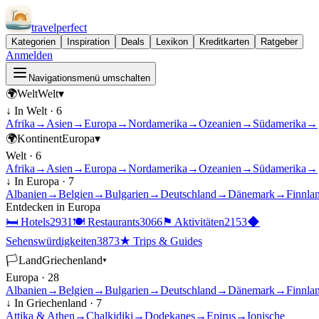
travel
perfect
Kategorien
Inspiration
Deals
Lexikon
Kreditkarten
Ratgeber
Anmelden
Navigationsmenü umschalten
🌍
Welt
Welt
▾
↓ In
Welt
·
6
Afrika
→
Asien
→
Europa
→
Nordamerika
→
Ozeanien
→
Südamerika
→
🌍
Kontinent
Europa
▾
Welt
·
6
Afrika
→
Asien
→
Europa
→
Nordamerika
→
Ozeanien
→
Südamerika
→
↓ In
Europa
·
7
Albanien
→
Belgien
→
Bulgarien
→
Deutschland
→
Dänemark
→
Finnla
Entdecken in
Europa
🛏
Hotels
2931
🍽
Restaurants
3066
⚑
Aktivitäten
2153
◆
Sehenswürdigkeiten
3873
★
Trips & Guides
🏳
Land
Griechenland
▾
Europa
·
28
Albanien
→
Belgien
→
Bulgarien
→
Deutschland
→
Dänemark
→
Finnla
↓ In
Griechenland
·
7
Attika & Athen
→
Chalkidiki
→
Dodekanes
→
Epirus
→
Ionische