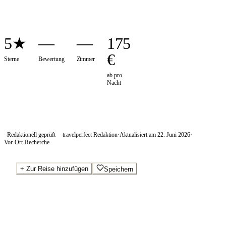
5★
—
—
175
€
Sterne
Bewertung
Zimmer
ab pro
Nacht
Redaktionell geprüft
travelperfect Redaktion
·
Aktualisiert am
22. Juni 2026
·
Vor-Ort-Recherche
+
Zur Reise hinzufügen
Speichern