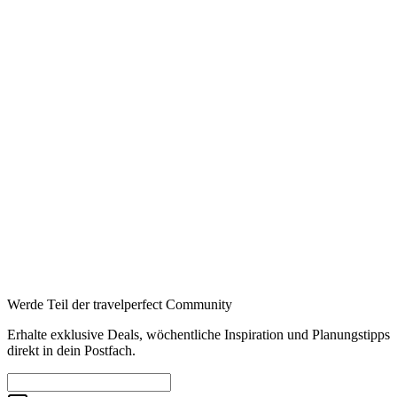
Auf Booking.com buchen
→
175 €
Booking
→
Expedia
→
Affiliate-Links · Preis bleibt für Sie identisch
Werde Teil der travelperfect Community
Erhalte exklusive Deals, wöchentliche Inspiration und Planungstipps
direkt in dein Postfach.