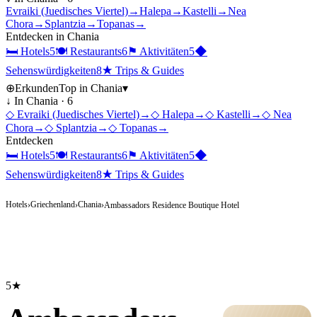
Evraiki (Juedisches Viertel)
→
Halepa
→
Kastelli
→
Nea
Chora
→
Splantzia
→
Topanas
→
Entdecken in
Chania
🛏
Hotels
5
🍽
Restaurants
6
⚑
Aktivitäten
5
◆
Sehenswürdigkeiten
8
★
Trips & Guides
⊕
Erkunden
Top in
Chania
▾
↓ In
Chania
·
6
◇
Evraiki (Juedisches Viertel)
→
◇
Halepa
→
◇
Kastelli
→
◇
Nea
Chora
→
◇
Splantzia
→
◇
Topanas
→
Entdecken
🛏
Hotels
5
🍽
Restaurants
6
⚑
Aktivitäten
5
◆
Sehenswürdigkeiten
8
★
Trips & Guides
Hotels
Griechenland
Chania
›
›
›
Ambassadors Residence Boutique Hotel
5★