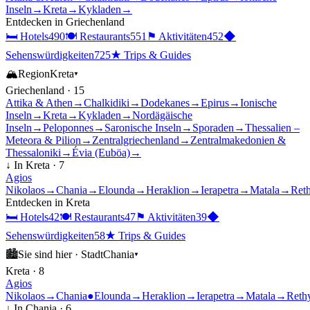
Inseln
→
Kreta
→
Kykladen
→
Entdecken in
Griechenland
🛏
Hotels
490
🍽
Restaurants
551
⚑
Aktivitäten
452
◆
Sehenswürdigkeiten
725
★
Trips & Guides
🏔
Region
Kreta
▾
Griechenland
·
15
Attika & Athen
→
Chalkidiki
→
Dodekanes
→
Epirus
→
Ionische
Inseln
→
Kreta
→
Kykladen
→
Nordägäische
Inseln
→
Peloponnes
→
Saronische Inseln
→
Sporaden
→
Thessalien –
Meteora & Pilion
→
Zentralgriechenland
→
Zentralmakedonien &
Thessaloniki
→
Évia (Euböa)
→
↓ In
Kreta
·
7
Agios
Nikolaos
→
Chania
→
Elounda
→
Heraklion
→
Ierapetra
→
Matala
→
Ret
Entdecken in
Kreta
🛏
Hotels
42
🍽
Restaurants
47
⚑
Aktivitäten
39
◆
Sehenswürdigkeiten
58
★
Trips & Guides
🏙
Sie sind hier ·
Stadt
Chania
▾
Kreta
·
8
Agios
Nikolaos
→
Chania
●
Elounda
→
Heraklion
→
Ierapetra
→
Matala
→
Reth
↓ In
Chania
·
6