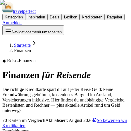
travel
perfect
Kategorien
Inspiration
Deals
Lexikon
Kreditkarten
Ratgeber
Anmelden
Navigationsmenü umschalten
Startseite
Finanzen
◆
Reise-Finanzen
Finanzen
für Reisende
Die richtige Kreditkarte spart dir auf jeder Reise Geld: keine
Fremdwährungsgebühren, kostenloses Bargeld im Ausland,
Versicherungen inklusive. Hier findest du unabhängige Vergleiche,
Bestenlisten und Rechner — plus aktuelle Artikel rund um Geld
unterwegs.
70 Karten im Vergleich
Aktualisiert:
August 2026
So bewerten wir
Kreditkarten
Empfehlungen