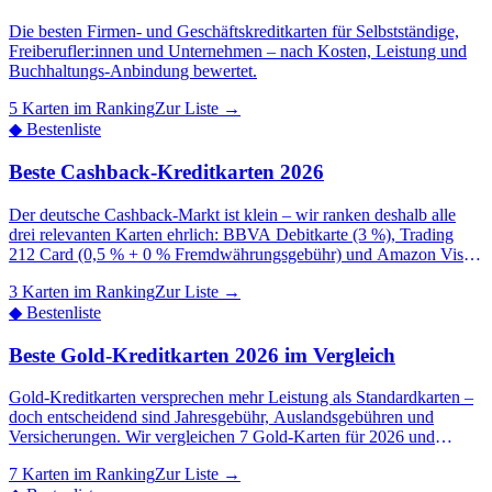
Die besten Firmen- und Geschäftskreditkarten für Selbstständige,
Freiberufler:innen und Unternehmen – nach Kosten, Leistung und
Buchhaltungs-Anbindung bewertet.
5 Karten im Ranking
Zur Liste →
◆
Bestenliste
Beste Cashback-Kreditkarten 2026
Der deutsche Cashback-Markt ist klein – wir ranken deshalb alle
drei relevanten Karten ehrlich: BBVA Debitkarte (3 %), Trading
212 Card (0,5 % + 0 % Fremdwährungsgebühr) und Amazon Visa
(0,25 %). Alle ohne Jahresgebühr – mit Rechenbeispiel und Reise-
3 Karten im Ranking
Zur Liste →
Check.
◆
Bestenliste
Beste Gold-Kreditkarten 2026 im Vergleich
Gold-Kreditkarten versprechen mehr Leistung als Standardkarten –
doch entscheidend sind Jahresgebühr, Auslandsgebühren und
Versicherungen. Wir vergleichen 7 Gold-Karten für 2026 und
zeigen, welche sich für Reisende wirklich lohnt.
7 Karten im Ranking
Zur Liste →