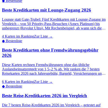
◆
Bestenliste
Beste Kreditkarten mit Lounge-Zugang 2026
Lounge statt Gate-Trubel: Fünf Kreditkarten mit Lounge-Zugang im
Vergleich – von 50 Priority-Pass-Besuchen (Amex Platinum) bis
unbegrenzt (Revolut Ultra). Mit Rechenbeispiel, ab wann sich die
Jahresgebühr bei ~35 € pro Besuch lohnt.
4 Karten im Ranking
Zur Liste →
◆
Bestenliste
Beste Kreditkarten ohne Fremdwährungsgebühr
2026
Diese Karten rechnen Fremdwährungen ohne das übliche
Auslandseinsatzentgelt von 1,5–2 % ab. Wir ranken die 7 besten
Reisekarten 2026 nach Jahresgebühr, Bargeld, Versicherungen und
Rating — vorn liegt die TF Bank Mastercard Gold vor der
6 Karten im Ranking
Zur Liste →
Hanseatic GenialCard.
◆
Bestenliste
Beste Reise-Kreditkarten 2026 im Vergleich
Die 7 besten Reise-Kreditkarten 2026 im Vergleich – getestet auf