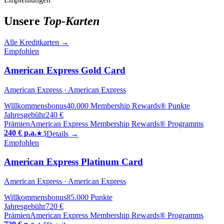
Unsere
Top-Karten
Alle Kreditkarten
→
Empfohlen
American Express Gold Card
American Express
· American Express
Willkommensbonus
40.000 Membership Rewards® Punkte
Jahresgebühr
240 €
Prämien
American Express Membership Rewards® Programms
240 € p.a.
Details →
★
5
Empfohlen
American Express Platinum Card
American Express
· American Express
Willkommensbonus
85.000 Punkte
Jahresgebühr
720 €
Prämien
American Express Membership Rewards® Programms