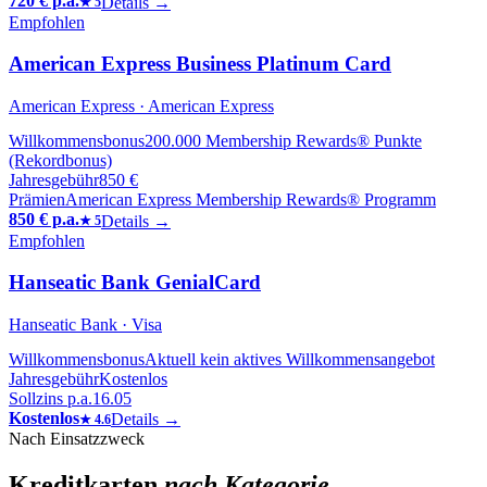
720 € p.a.
Details →
★
5
Empfohlen
American Express Business Platinum Card
American Express
· American Express
Willkommensbonus
200.000 Membership Rewards® Punkte
(Rekordbonus)
Jahresgebühr
850 €
Prämien
American Express Membership Rewards® Programm
850 € p.a.
Details →
★
5
Empfohlen
Hanseatic Bank GenialCard
Hanseatic Bank
· Visa
Willkommensbonus
Aktuell kein aktives Willkommensangebot
Jahresgebühr
Kostenlos
Sollzins p.a.
16.05
Kostenlos
Details →
★
4.6
Nach Einsatzzweck
Kreditkarten
nach Kategorie