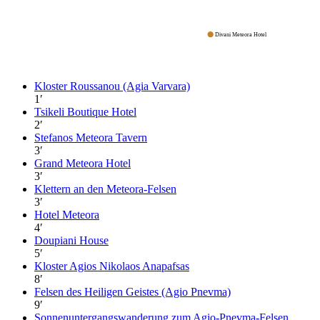
Divani Meteora Hotel
Kloster Roussanou (Agia Varvara)
1
′
Tsikeli Boutique Hotel
2
′
Stefanos Meteora Tavern
3
′
Grand Meteora Hotel
3
′
Klettern an den Meteora-Felsen
3
′
Hotel Meteora
4
′
Doupiani House
5
′
Kloster Agios Nikolaos Anapafsas
8
′
Felsen des Heiligen Geistes (Agio Pnevma)
9
′
Sonnenuntergangswanderung zum Agio-Pnevma-Felsen