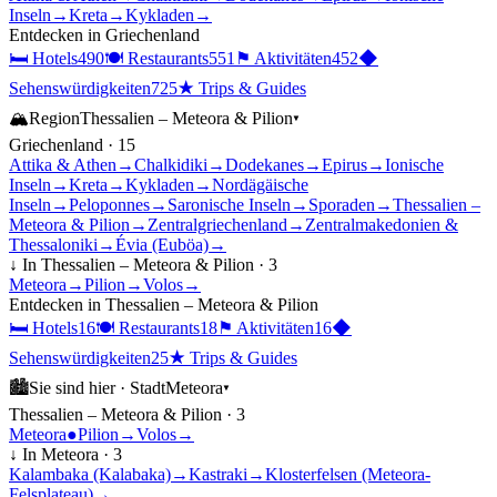
Inseln
→
Kreta
→
Kykladen
→
Entdecken in
Griechenland
🛏
Hotels
490
🍽
Restaurants
551
⚑
Aktivitäten
452
◆
Sehenswürdigkeiten
725
★
Trips & Guides
🏔
Region
Thessalien – Meteora & Pilion
▾
Griechenland
·
15
Attika & Athen
→
Chalkidiki
→
Dodekanes
→
Epirus
→
Ionische
Inseln
→
Kreta
→
Kykladen
→
Nordägäische
Inseln
→
Peloponnes
→
Saronische Inseln
→
Sporaden
→
Thessalien –
Meteora & Pilion
→
Zentralgriechenland
→
Zentralmakedonien &
Thessaloniki
→
Évia (Euböa)
→
↓ In
Thessalien – Meteora & Pilion
·
3
Meteora
→
Pilion
→
Volos
→
Entdecken in
Thessalien – Meteora & Pilion
🛏
Hotels
16
🍽
Restaurants
18
⚑
Aktivitäten
16
◆
Sehenswürdigkeiten
25
★
Trips & Guides
🏙
Sie sind hier ·
Stadt
Meteora
▾
Thessalien – Meteora & Pilion
·
3
Meteora
●
Pilion
→
Volos
→
↓ In
Meteora
·
3
Kalambaka (Kalabaka)
→
Kastraki
→
Klosterfelsen (Meteora-
Felsplateau)
→