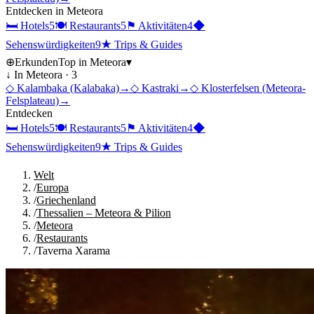
Entdecken in
Meteora
🛏
Hotels
5
🍽
Restaurants
5
⚑
Aktivitäten
4
◆
Sehenswürdigkeiten
9
★
Trips & Guides
⊕
Erkunden
Top in
Meteora
▾
↓ In
Meteora
·
3
◇
Kalambaka (Kalabaka)
→
◇
Kastraki
→
◇
Klosterfelsen (Meteora-
Felsplateau)
→
Entdecken
🛏
Hotels
5
🍽
Restaurants
5
⚑
Aktivitäten
4
◆
Sehenswürdigkeiten
9
★
Trips & Guides
Welt
/
Europa
/
Griechenland
/
Thessalien – Meteora & Pilion
/
Meteora
/
Restaurants
/
Taverna Xarama