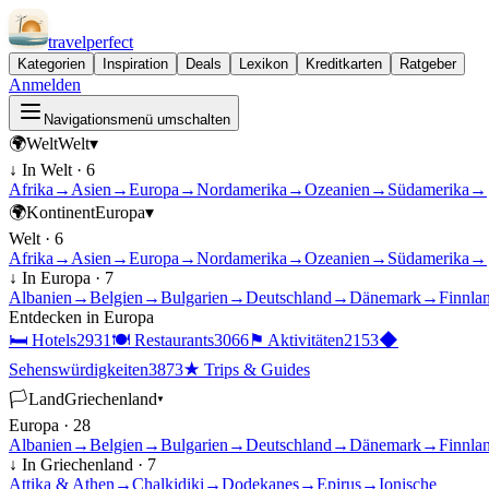
travel
perfect
Kategorien
Inspiration
Deals
Lexikon
Kreditkarten
Ratgeber
Anmelden
Navigationsmenü umschalten
🌍
Welt
Welt
▾
↓ In
Welt
·
6
Afrika
→
Asien
→
Europa
→
Nordamerika
→
Ozeanien
→
Südamerika
→
🌍
Kontinent
Europa
▾
Welt
·
6
Afrika
→
Asien
→
Europa
→
Nordamerika
→
Ozeanien
→
Südamerika
→
↓ In
Europa
·
7
Albanien
→
Belgien
→
Bulgarien
→
Deutschland
→
Dänemark
→
Finnla
Entdecken in
Europa
🛏
Hotels
2931
🍽
Restaurants
3066
⚑
Aktivitäten
2153
◆
Sehenswürdigkeiten
3873
★
Trips & Guides
🏳
Land
Griechenland
▾
Europa
·
28
Albanien
→
Belgien
→
Bulgarien
→
Deutschland
→
Dänemark
→
Finnla
↓ In
Griechenland
·
7
Attika & Athen
→
Chalkidiki
→
Dodekanes
→
Epirus
→
Ionische