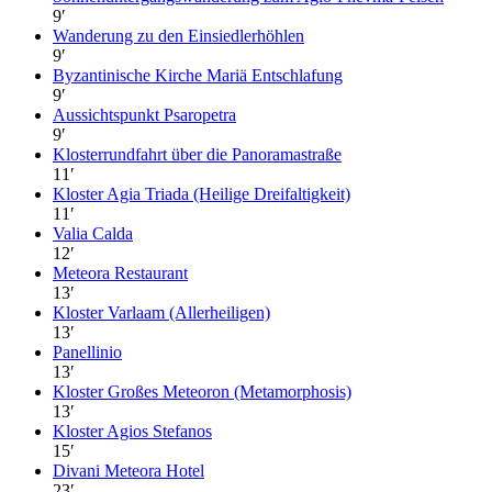
9
′
Wanderung zu den Einsiedlerhöhlen
9
′
Byzantinische Kirche Mariä Entschlafung
9
′
Aussichtspunkt Psaropetra
9
′
Klosterrundfahrt über die Panoramastraße
11
′
Kloster Agia Triada (Heilige Dreifaltigkeit)
11
′
Valia Calda
12
′
Meteora Restaurant
13
′
Kloster Varlaam (Allerheiligen)
13
′
Panellinio
13
′
Kloster Großes Meteoron (Metamorphosis)
13
′
Kloster Agios Stefanos
15
′
Divani Meteora Hotel
23
′