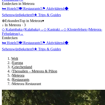
Entdecken in
Meteora
🛏
Hotels
5
🍽
Restaurants
5
⚑
Aktivitäten
4
◆
Sehenswürdigkeiten
9
★
Trips & Guides
⊕
Erkunden
Top in
Meteora
▾
↓ In
Meteora
·
3
◇
Kalambaka (Kalabaka)
→
◇
Kastraki
→
◇
Klosterfelsen (Meteora-
Felsplateau)
→
Entdecken
🛏
Hotels
5
🍽
Restaurants
5
⚑
Aktivitäten
4
◆
Sehenswürdigkeiten
9
★
Trips & Guides
Welt
/
Europa
/
Griechenland
/
Thessalien – Meteora & Pilion
/
Meteora
/
Restaurants
/
Meteora Restaurant