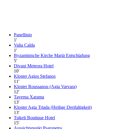
Panellinio
1
′
Valia Calda
1
′
Byzantinische Kirche Mariä Entschlafung
5
′
Divani Meteora Hotel
10
′
Kloster Agios Stefanos
11
′
Kloster Roussanou (Agia Varvara)
12
′
Taverna Xarama
13
′
Kloster Agia Triada (Heilige Dreifaltigkeit)
13
′
Tsikeli Boutique Hotel
15
′
Aussichtspunkt Psaropetra