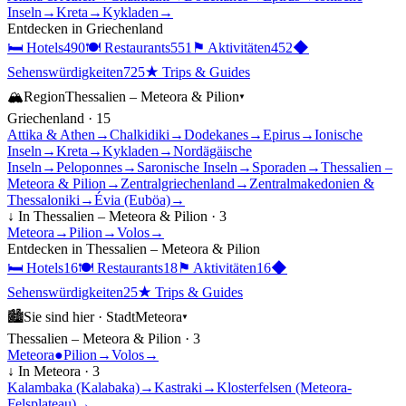
Inseln
→
Kreta
→
Kykladen
→
Entdecken in
Griechenland
🛏
Hotels
490
🍽
Restaurants
551
⚑
Aktivitäten
452
◆
Sehenswürdigkeiten
725
★
Trips & Guides
🏔
Region
Thessalien – Meteora & Pilion
▾
Griechenland
·
15
Attika & Athen
→
Chalkidiki
→
Dodekanes
→
Epirus
→
Ionische
Inseln
→
Kreta
→
Kykladen
→
Nordägäische
Inseln
→
Peloponnes
→
Saronische Inseln
→
Sporaden
→
Thessalien –
Meteora & Pilion
→
Zentralgriechenland
→
Zentralmakedonien &
Thessaloniki
→
Évia (Euböa)
→
↓ In
Thessalien – Meteora & Pilion
·
3
Meteora
→
Pilion
→
Volos
→
Entdecken in
Thessalien – Meteora & Pilion
🛏
Hotels
16
🍽
Restaurants
18
⚑
Aktivitäten
16
◆
Sehenswürdigkeiten
25
★
Trips & Guides
🏙
Sie sind hier ·
Stadt
Meteora
▾
Thessalien – Meteora & Pilion
·
3
Meteora
●
Pilion
→
Volos
→
↓ In
Meteora
·
3
Kalambaka (Kalabaka)
→
Kastraki
→
Klosterfelsen (Meteora-
Felsplateau)
→