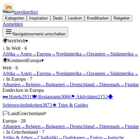
travel
perfect
Kategorien
Inspiration
Deals
Lexikon
Kreditkarten
Ratgeber
Anmelden
Navigationsmenü umschalten
🌍
Welt
Welt
▾
↓ In
Welt
·
6
Afrika
→
Asien
→
Europa
→
Nordamerika
→
Ozeanien
→
Südamerika
→
🌍
Kontinent
Europa
▾
Welt
·
6
Afrika
→
Asien
→
Europa
→
Nordamerika
→
Ozeanien
→
Südamerika
→
↓ In
Europa
·
7
Albanien
→
Belgien
→
Bulgarien
→
Deutschland
→
Dänemark
→
Finnla
Entdecken in
Europa
🛏
Hotels
2931
🍽
Restaurants
3066
⚑
Aktivitäten
2153
◆
Sehenswürdigkeiten
3873
★
Trips & Guides
🏳
Land
Griechenland
▾
Europa
·
28
Albanien
→
Belgien
→
Bulgarien
→
Deutschland
→
Dänemark
→
Finnla
↓ In
Griechenland
·
7
Attika & Athen
→
Chalkidiki
→
Dodekanes
→
Epirus
→
Ionische