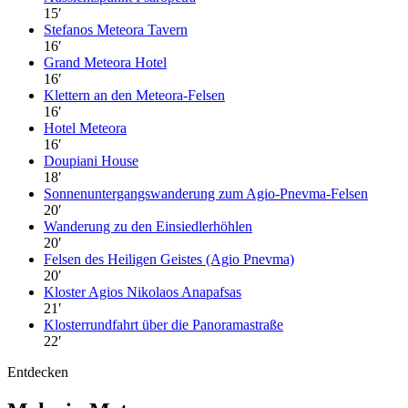
15
′
Stefanos Meteora Tavern
16
′
Grand Meteora Hotel
16
′
Klettern an den Meteora-Felsen
16
′
Hotel Meteora
16
′
Doupiani House
18
′
Sonnenuntergangswanderung zum Agio-Pnevma-Felsen
20
′
Wanderung zu den Einsiedlerhöhlen
20
′
Felsen des Heiligen Geistes (Agio Pnevma)
20
′
Kloster Agios Nikolaos Anapafsas
21
′
Klosterrundfahrt über die Panoramastraße
22
′
Entdecken