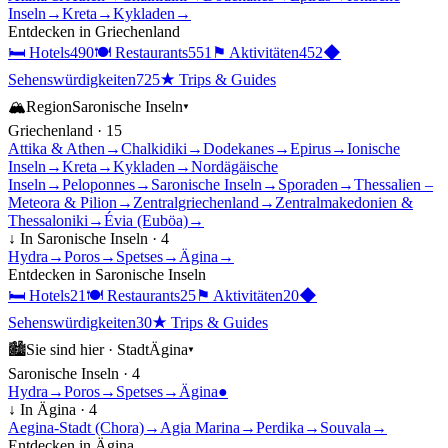
Inseln
→
Kreta
→
Kykladen
→
Entdecken in
Griechenland
🛏
Hotels
490
🍽
Restaurants
551
⚑
Aktivitäten
452
◆
Sehenswürdigkeiten
725
★
Trips & Guides
🏔
Region
Saronische Inseln
▾
Griechenland
·
15
Attika & Athen
→
Chalkidiki
→
Dodekanes
→
Epirus
→
Ionische
Inseln
→
Kreta
→
Kykladen
→
Nordägäische
Inseln
→
Peloponnes
→
Saronische Inseln
→
Sporaden
→
Thessalien –
Meteora & Pilion
→
Zentralgriechenland
→
Zentralmakedonien &
Thessaloniki
→
Évia (Euböa)
→
↓ In
Saronische Inseln
·
4
Hydra
→
Poros
→
Spetses
→
Ägina
→
Entdecken in
Saronische Inseln
🛏
Hotels
21
🍽
Restaurants
25
⚑
Aktivitäten
20
◆
Sehenswürdigkeiten
30
★
Trips & Guides
🏙
Sie sind hier ·
Stadt
Ägina
▾
Saronische Inseln
·
4
Hydra
→
Poros
→
Spetses
→
Ägina
●
↓ In
Ägina
·
4
Aegina-Stadt (Chora)
→
Agia Marina
→
Perdika
→
Souvala
→
Entdecken in
Ägina