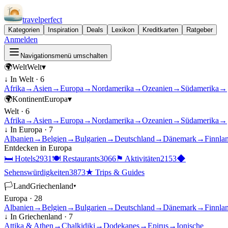
travel
perfect
Kategorien
Inspiration
Deals
Lexikon
Kreditkarten
Ratgeber
Anmelden
Navigationsmenü umschalten
🌍
Welt
Welt
▾
↓ In
Welt
·
6
Afrika
→
Asien
→
Europa
→
Nordamerika
→
Ozeanien
→
Südamerika
→
🌍
Kontinent
Europa
▾
Welt
·
6
Afrika
→
Asien
→
Europa
→
Nordamerika
→
Ozeanien
→
Südamerika
→
↓ In
Europa
·
7
Albanien
→
Belgien
→
Bulgarien
→
Deutschland
→
Dänemark
→
Finnla
Entdecken in
Europa
🛏
Hotels
2931
🍽
Restaurants
3066
⚑
Aktivitäten
2153
◆
Sehenswürdigkeiten
3873
★
Trips & Guides
🏳
Land
Griechenland
▾
Europa
·
28
Albanien
→
Belgien
→
Bulgarien
→
Deutschland
→
Dänemark
→
Finnla
↓ In
Griechenland
·
7
Attika & Athen
→
Chalkidiki
→
Dodekanes
→
Epirus
→
Ionische