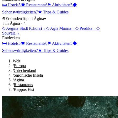
🛏
Hotels
5
🍽
Restaurants
6
⚑
Aktivitäten
5
◆
Sehenswürdigkeiten
7
★
Trips & Guides
⊕
Erkunden
Top in
Ägina
▾
↓ In
Ägina
·
4
◇
Aegina-Stadt (Chora)
→
◇
Agia Marina
→
◇
Perdika
→
◇
Souvala
→
Entdecken
🛏
Hotels
5
🍽
Restaurants
6
⚑
Aktivitäten
5
◆
Sehenswürdigkeiten
7
★
Trips & Guides
Welt
/
Europa
/
Griechenland
/
Saronische Inseln
/
Ägina
/
Restaurants
/
Kappos Etsi