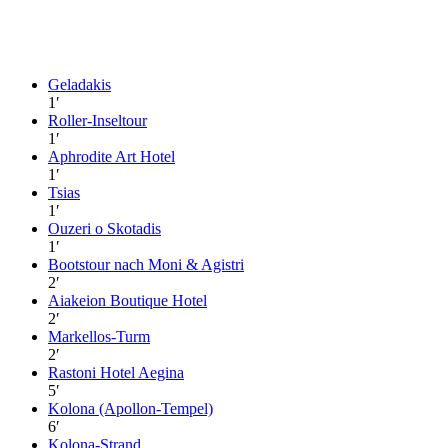
Geladakis
1
′
Roller-Inseltour
1
′
Aphrodite Art Hotel
1
′
Tsias
1
′
Ouzeri o Skotadis
1
′
Bootstour nach Moni & Agistri
2
′
Aiakeion Boutique Hotel
2
′
Markellos-Turm
2
′
Rastoni Hotel Aegina
5
′
Kolona (Apollon-Tempel)
6
′
Kolona-Strand