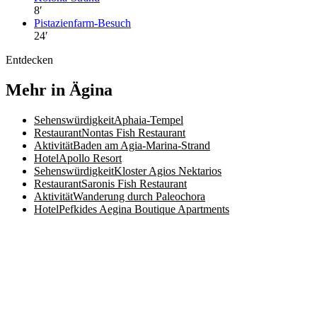
8
′
Pistazienfarm-Besuch
24
′
Entdecken
Mehr in Ägina
Sehenswürdigkeit
Aphaia-Tempel
Restaurant
Nontas Fish Restaurant
Aktivität
Baden am Agia-Marina-Strand
Hotel
Apollo Resort
Sehenswürdigkeit
Kloster Agios Nektarios
Restaurant
Saronis Fish Restaurant
Aktivität
Wanderung durch Paleochora
Hotel
Pefkides Aegina Boutique Apartments