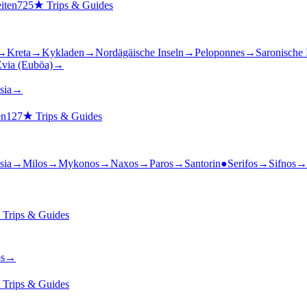
iten
725
★
Trips & Guides
→
Kreta
→
Kykladen
→
Nordägäische Inseln
→
Peloponnes
→
Saronische 
via (Euböa)
→
sia
→
en
127
★
Trips & Guides
sia
→
Milos
→
Mykonos
→
Naxos
→
Paros
→
Santorin
●
Serifos
→
Sifnos
→
★
Trips & Guides
s
→
★
Trips & Guides