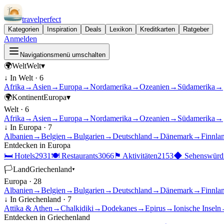
travel
perfect
Kategorien
Inspiration
Deals
Lexikon
Kreditkarten
Ratgeber
Anmelden
Navigationsmenü umschalten
🌍
Welt
Welt
▾
↓ In
Welt
·
6
Afrika
→
Asien
→
Europa
→
Nordamerika
→
Ozeanien
→
Südamerika
→
🌍
Kontinent
Europa
▾
Welt
·
6
Afrika
→
Asien
→
Europa
→
Nordamerika
→
Ozeanien
→
Südamerika
→
↓ In
Europa
·
7
Albanien
→
Belgien
→
Bulgarien
→
Deutschland
→
Dänemark
→
Finnla
Entdecken in
Europa
🛏
Hotels
2931
🍽
Restaurants
3066
⚑
Aktivitäten
2153
◆
Sehenswürdi
🏳
Land
Griechenland
▾
Europa
·
28
Albanien
→
Belgien
→
Bulgarien
→
Deutschland
→
Dänemark
→
Finnla
↓ In
Griechenland
·
7
Attika & Athen
→
Chalkidiki
→
Dodekanes
→
Epirus
→
Ionische Inseln
Entdecken in
Griechenland