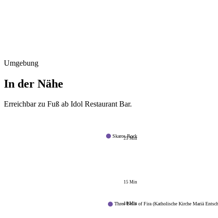
Umgebung
In der Nähe
Erreichbar zu Fuß ab
Idol Restaurant Bar
.
Skaros Rock
25
Min
15
Min
10
Min
Three Bells of Fira (Katholische Kirche Mariä Entsc