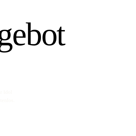
gebot
r Idol
tenlos.