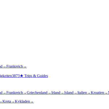
nd
→
Frankreich
→
gkeiten
3873
★
Trips & Guides
nd
→
Frankreich
→
Griechenland
→
Irland
→
Island
→
Italien
→
Kroatien
→
→
Kreta
→
Kykladen
→