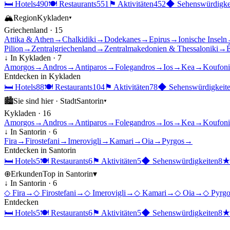
🛏
Hotels
490
🍽
Restaurants
551
⚑
Aktivitäten
452
◆
Sehenswürdigke
🏔
Region
Kykladen
▾
Griechenland
·
15
Attika & Athen
→
Chalkidiki
→
Dodekanes
→
Epirus
→
Ionische Inseln
Pilion
→
Zentralgriechenland
→
Zentralmakedonien & Thessaloniki
→
É
↓ In
Kykladen
·
7
Amorgos
→
Andros
→
Antiparos
→
Folegandros
→
Ios
→
Kea
→
Koufoni
Entdecken in
Kykladen
🛏
Hotels
88
🍽
Restaurants
104
⚑
Aktivitäten
78
◆
Sehenswürdigkeit
🏙
Sie sind hier ·
Stadt
Santorin
▾
Kykladen
·
16
Amorgos
→
Andros
→
Antiparos
→
Folegandros
→
Ios
→
Kea
→
Koufoni
↓ In
Santorin
·
6
Fira
→
Firostefani
→
Imerovigli
→
Kamari
→
Oia
→
Pyrgos
→
Entdecken in
Santorin
🛏
Hotels
5
🍽
Restaurants
6
⚑
Aktivitäten
5
◆
Sehenswürdigkeiten
8
⊕
Erkunden
Top in
Santorin
▾
↓ In
Santorin
·
6
◇
Fira
→
◇
Firostefani
→
◇
Imerovigli
→
◇
Kamari
→
◇
Oia
→
◇
Pyrgo
Entdecken
🛏
Hotels
5
🍽
Restaurants
6
⚑
Aktivitäten
5
◆
Sehenswürdigkeiten
8