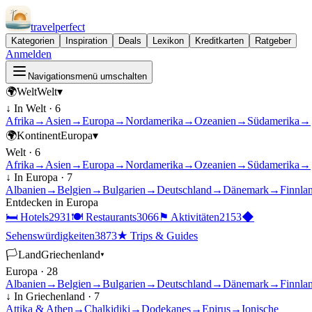
travel
perfect
Kategorien
Inspiration
Deals
Lexikon
Kreditkarten
Ratgeber
Anmelden
Navigationsmenü umschalten
🌍
Welt
Welt
▾
↓ In
Welt
·
6
Afrika
→
Asien
→
Europa
→
Nordamerika
→
Ozeanien
→
Südamerika
→
🌍
Kontinent
Europa
▾
Welt
·
6
Afrika
→
Asien
→
Europa
→
Nordamerika
→
Ozeanien
→
Südamerika
→
↓ In
Europa
·
7
Albanien
→
Belgien
→
Bulgarien
→
Deutschland
→
Dänemark
→
Finnla
Entdecken in
Europa
🛏
Hotels
2931
🍽
Restaurants
3066
⚑
Aktivitäten
2153
◆
Sehenswürdigkeiten
3873
★
Trips & Guides
🏳
Land
Griechenland
▾
Europa
·
28
Albanien
→
Belgien
→
Bulgarien
→
Deutschland
→
Dänemark
→
Finnla
↓ In
Griechenland
·
7
Attika & Athen
→
Chalkidiki
→
Dodekanes
→
Epirus
→
Ionische