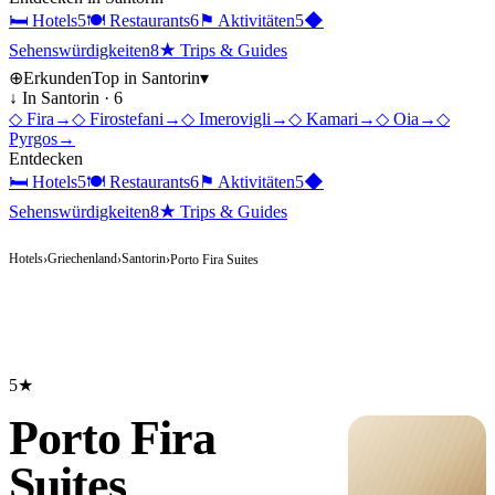
🛏
Hotels
5
🍽
Restaurants
6
⚑
Aktivitäten
5
◆
Sehenswürdigkeiten
8
★
Trips & Guides
⊕
Erkunden
Top in
Santorin
▾
↓ In
Santorin
·
6
◇
Fira
→
◇
Firostefani
→
◇
Imerovigli
→
◇
Kamari
→
◇
Oia
→
◇
Pyrgos
→
Entdecken
🛏
Hotels
5
🍽
Restaurants
6
⚑
Aktivitäten
5
◆
Sehenswürdigkeiten
8
★
Trips & Guides
Hotels
Griechenland
Santorin
›
›
›
Porto Fira Suites
5★
Porto Fira
Suites