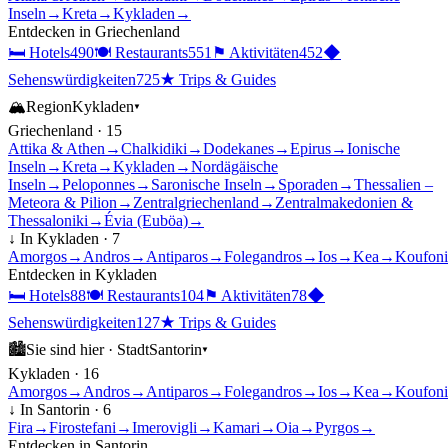
Inseln
→
Kreta
→
Kykladen
→
Entdecken in
Griechenland
🛏
Hotels
490
🍽
Restaurants
551
⚑
Aktivitäten
452
◆
Sehenswürdigkeiten
725
★
Trips & Guides
🏔
Region
Kykladen
▾
Griechenland
·
15
Attika & Athen
→
Chalkidiki
→
Dodekanes
→
Epirus
→
Ionische
Inseln
→
Kreta
→
Kykladen
→
Nordägäische
Inseln
→
Peloponnes
→
Saronische Inseln
→
Sporaden
→
Thessalien –
Meteora & Pilion
→
Zentralgriechenland
→
Zentralmakedonien &
Thessaloniki
→
Évia (Euböa)
→
↓ In
Kykladen
·
7
Amorgos
→
Andros
→
Antiparos
→
Folegandros
→
Ios
→
Kea
→
Koufoni
Entdecken in
Kykladen
🛏
Hotels
88
🍽
Restaurants
104
⚑
Aktivitäten
78
◆
Sehenswürdigkeiten
127
★
Trips & Guides
🏙
Sie sind hier ·
Stadt
Santorin
▾
Kykladen
·
16
Amorgos
→
Andros
→
Antiparos
→
Folegandros
→
Ios
→
Kea
→
Koufoni
↓ In
Santorin
·
6
Fira
→
Firostefani
→
Imerovigli
→
Kamari
→
Oia
→
Pyrgos
→
Entdecken in
Santorin