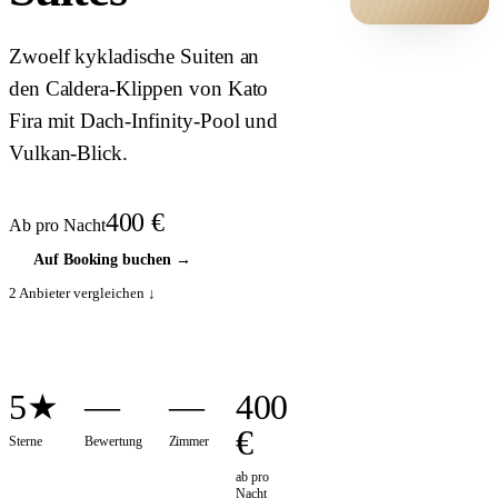
HOTEL ·
Zwoelf kykladische Suiten an
COVER
den Caldera-Klippen von Kato
Fira mit Dach-Infinity-Pool und
Vulkan-Blick.
400
€
Ab pro Nacht
Auf Booking buchen
→
2
Anbieter vergleichen ↓
5★
—
—
400
€
Sterne
Bewertung
Zimmer
ab pro
Nacht