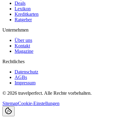
Deals
Lexikon
Kreditkarten
Ratgeber
Unternehmen
Über uns
Kontakt
Magazine
Rechtliches
Datenschutz
AGBs
Impressum
©
2026
travelperfect. Alle Rechte vorbehalten.
Sitemap
Cookie-Einstellungen