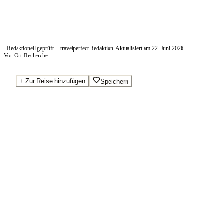
Redaktionell geprüft
travelperfect Redaktion
·
Aktualisiert am
22. Juni 2026
·
Vor-Ort-Recherche
+
Zur Reise hinzufügen
Speichern
Beste Preise · Anbieter vergleichen
Ab pro Nacht
400
€
Wo Sie buchen.