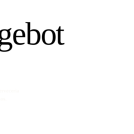
gebot
erveceria
os.