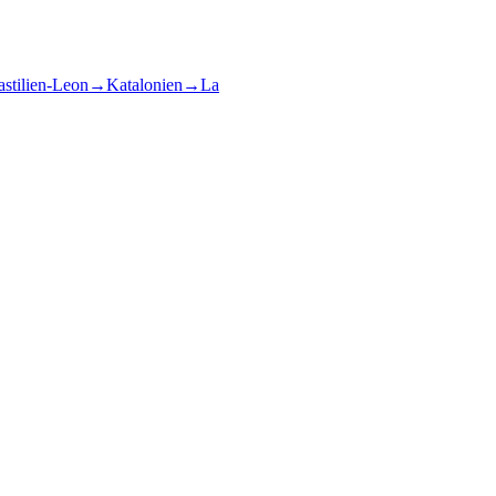
stilien-Leon
→
Katalonien
→
La