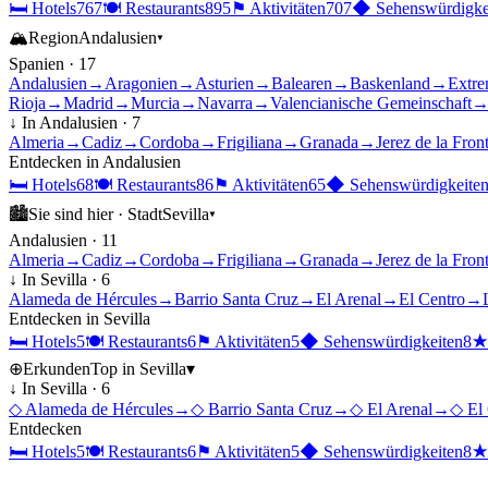
🛏
Hotels
767
🍽
Restaurants
895
⚑
Aktivitäten
707
◆
Sehenswürdigke
🏔
Region
Andalusien
▾
Spanien
·
17
Andalusien
→
Aragonien
→
Asturien
→
Balearen
→
Baskenland
→
Extre
Rioja
→
Madrid
→
Murcia
→
Navarra
→
Valencianische Gemeinschaft
↓ In
Andalusien
·
7
Almeria
→
Cadiz
→
Cordoba
→
Frigiliana
→
Granada
→
Jerez de la Fron
Entdecken in
Andalusien
🛏
Hotels
68
🍽
Restaurants
86
⚑
Aktivitäten
65
◆
Sehenswürdigkeite
🏙
Sie sind hier ·
Stadt
Sevilla
▾
Andalusien
·
11
Almeria
→
Cadiz
→
Cordoba
→
Frigiliana
→
Granada
→
Jerez de la Fron
↓ In
Sevilla
·
6
Alameda de Hércules
→
Barrio Santa Cruz
→
El Arenal
→
El Centro
→
Entdecken in
Sevilla
🛏
Hotels
5
🍽
Restaurants
6
⚑
Aktivitäten
5
◆
Sehenswürdigkeiten
8
⊕
Erkunden
Top in
Sevilla
▾
↓ In
Sevilla
·
6
◇
Alameda de Hércules
→
◇
Barrio Santa Cruz
→
◇
El Arenal
→
◇
El
Entdecken
🛏
Hotels
5
🍽
Restaurants
6
⚑
Aktivitäten
5
◆
Sehenswürdigkeiten
8