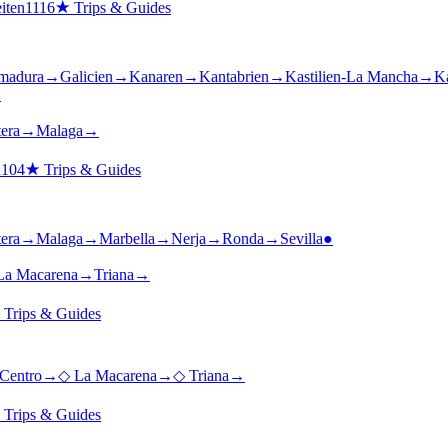
iten
1116
★
Trips & Guides
madura
→
Galicien
→
Kanaren
→
Kantabrien
→
Kastilien-La Mancha
→
Ka
→
tera
→
Malaga
→
n
104
★
Trips & Guides
tera
→
Malaga
→
Marbella
→
Nerja
→
Ronda
→
Sevilla
●
La Macarena
→
Triana
→
★
Trips & Guides
 Centro
→
◇
La Macarena
→
◇
Triana
→
★
Trips & Guides