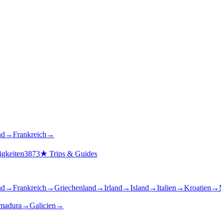
nd
→
Frankreich
→
gkeiten
3873
★
Trips & Guides
nd
→
Frankreich
→
Griechenland
→
Irland
→
Island
→
Italien
→
Kroatien
→
madura
→
Galicien
→