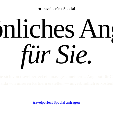
★ travelperfect Special
önliches An
für Sie.
ie sich von travelperfect ein massgeschneidertes Angebot für C
ralda von unseren Partnern erstellen — unverbindlich & kostenl
travelperfect Special anfragen