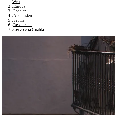
Welt
/
Europa
/
Spanien
/
Andalusien
/
Sevilla
/
Restaurants
/
Cerveceria Giralda