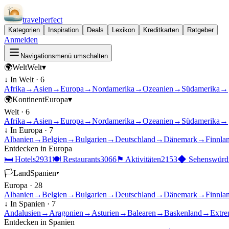
travel
perfect
Kategorien
Inspiration
Deals
Lexikon
Kreditkarten
Ratgeber
Anmelden
Navigationsmenü umschalten
🌍
Welt
Welt
▾
↓ In
Welt
·
6
Afrika
→
Asien
→
Europa
→
Nordamerika
→
Ozeanien
→
Südamerika
→
🌍
Kontinent
Europa
▾
Welt
·
6
Afrika
→
Asien
→
Europa
→
Nordamerika
→
Ozeanien
→
Südamerika
→
↓ In
Europa
·
7
Albanien
→
Belgien
→
Bulgarien
→
Deutschland
→
Dänemark
→
Finnla
Entdecken in
Europa
🛏
Hotels
2931
🍽
Restaurants
3066
⚑
Aktivitäten
2153
◆
Sehenswürdi
🏳
Land
Spanien
▾
Europa
·
28
Albanien
→
Belgien
→
Bulgarien
→
Deutschland
→
Dänemark
→
Finnla
↓ In
Spanien
·
7
Andalusien
→
Aragonien
→
Asturien
→
Balearen
→
Baskenland
→
Extre
Entdecken in
Spanien