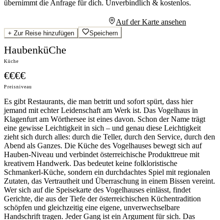
übernimmt die Anfrage für dich.
Unverbindlich & kostenlos.
Persönliches Angebot anfragen
Auf der Karte ansehen
+
Zur Reise hinzufügen
Speichern
HaubenküChe
Küche
€€€€
Preisniveau
Es gibt Restaurants, die man betritt und sofort spürt, dass hier
jemand mit echter Leidenschaft am Werk ist. Das Vogelhaus in
Klagenfurt am Wörthersee ist eines davon. Schon der Name trägt
eine gewisse Leichtigkeit in sich – und genau diese Leichtigkeit
zieht sich durch alles: durch die Teller, durch den Service, durch den
Abend als Ganzes. Die Küche des Vogelhauses bewegt sich auf
Hauben-Niveau und verbindet österreichische Produkttreue mit
kreativem Handwerk. Das bedeutet keine folkloristische
Schmankerl-Küche, sondern ein durchdachtes Spiel mit regionalen
Zutaten, das Vertrautheit und Überraschung in einem Bissen vereint.
Wer sich auf die Speisekarte des Vogelhauses einlässt, findet
Gerichte, die aus der Tiefe der österreichischen Küchentradition
schöpfen und gleichzeitig eine eigene, unverwechselbare
Handschrift tragen. Jeder Gang ist ein Argument für sich. Das