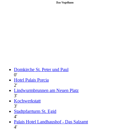
Das Vogelhaus
Domkirche St. Peter und Paul
0
′
Hotel Palais Porcia
2
′
Lindwurmbrunnen am Neuen Platz
3
′
Kochwerkstatt
3
′
Stadtpfarrturm St. Egid
4
′
Palais Hotel Landhaushof - Das Salzamt
4
′