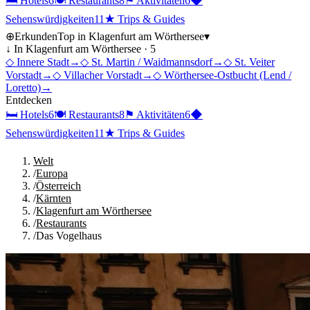
🛏
Hotels
6
🍽
Restaurants
8
⚑
Aktivitäten
6
◆
Sehenswürdigkeiten
11
★
Trips & Guides
⊕
Erkunden
Top in
Klagenfurt am Wörthersee
▾
↓ In
Klagenfurt am Wörthersee
·
5
◇
Innere Stadt
→
◇
St. Martin / Waidmannsdorf
→
◇
St. Veiter
Vorstadt
→
◇
Villacher Vorstadt
→
◇
Wörthersee-Ostbucht (Lend /
Loretto)
→
Entdecken
🛏
Hotels
6
🍽
Restaurants
8
⚑
Aktivitäten
6
◆
Sehenswürdigkeiten
11
★
Trips & Guides
Welt
/
Europa
/
Österreich
/
Kärnten
/
Klagenfurt am Wörthersee
/
Restaurants
/
Das Vogelhaus