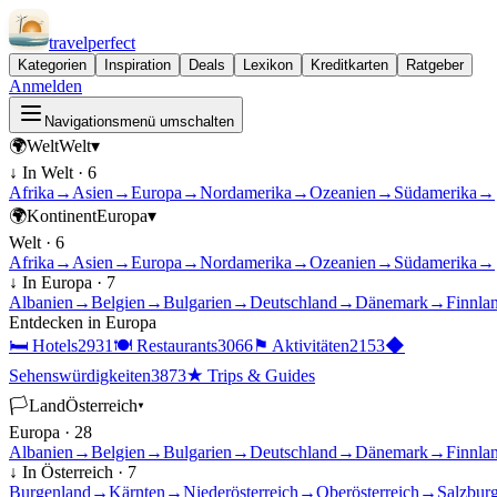
travel
perfect
Kategorien
Inspiration
Deals
Lexikon
Kreditkarten
Ratgeber
Anmelden
Navigationsmenü umschalten
🌍
Welt
Welt
▾
↓ In
Welt
·
6
Afrika
→
Asien
→
Europa
→
Nordamerika
→
Ozeanien
→
Südamerika
→
🌍
Kontinent
Europa
▾
Welt
·
6
Afrika
→
Asien
→
Europa
→
Nordamerika
→
Ozeanien
→
Südamerika
→
↓ In
Europa
·
7
Albanien
→
Belgien
→
Bulgarien
→
Deutschland
→
Dänemark
→
Finnla
Entdecken in
Europa
🛏
Hotels
2931
🍽
Restaurants
3066
⚑
Aktivitäten
2153
◆
Sehenswürdigkeiten
3873
★
Trips & Guides
🏳
Land
Österreich
▾
Europa
·
28
Albanien
→
Belgien
→
Bulgarien
→
Deutschland
→
Dänemark
→
Finnla
↓ In
Österreich
·
7
Burgenland
→
Kärnten
→
Niederösterreich
→
Oberösterreich
→
Salzbur