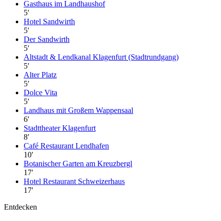
Gasthaus im Landhaushof
5
′
Hotel Sandwirth
5
′
Der Sandwirth
5
′
Altstadt & Lendkanal Klagenfurt (Stadtrundgang)
5
′
Alter Platz
5
′
Dolce Vita
5
′
Landhaus mit Großem Wappensaal
6
′
Stadttheater Klagenfurt
8
′
Café Restaurant Lendhafen
10
′
Botanischer Garten am Kreuzbergl
17
′
Hotel Restaurant Schweizerhaus
17
′
Entdecken