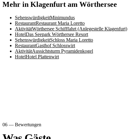
Mehr in Klagenfurt am Wörthersee
Sehenswürdigkeit
Minimundus
Restaurant
Restaurant Maria Loretto
Aktivität
Wörthersee Schifffahrt (Anlegestelle Klagenfurt)
Hotel
Das Seepark Wörthersee Resort
Sehenswürdigkeit
Schloss Maria Loretto
Restaurant
Gasthof Schlosswirt
Aktivität
Aussichtsturm Pyramidenkogel
Hotel
Hotel Plattenwirt
06 — Bewertungen
Was Gäste