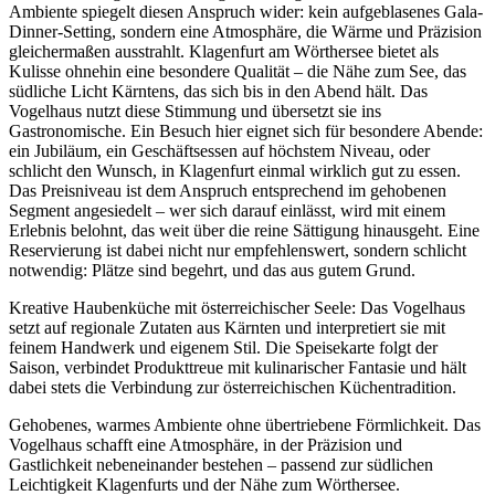
Ambiente spiegelt diesen Anspruch wider: kein aufgeblasenes Gala-
Dinner-Setting, sondern eine Atmosphäre, die Wärme und Präzision
gleichermaßen ausstrahlt. Klagenfurt am Wörthersee bietet als
Kulisse ohnehin eine besondere Qualität – die Nähe zum See, das
südliche Licht Kärntens, das sich bis in den Abend hält. Das
Vogelhaus nutzt diese Stimmung und übersetzt sie ins
Gastronomische. Ein Besuch hier eignet sich für besondere Abende:
ein Jubiläum, ein Geschäftsessen auf höchstem Niveau, oder
schlicht den Wunsch, in Klagenfurt einmal wirklich gut zu essen.
Das Preisniveau ist dem Anspruch entsprechend im gehobenen
Segment angesiedelt – wer sich darauf einlässt, wird mit einem
Erlebnis belohnt, das weit über die reine Sättigung hinausgeht. Eine
Reservierung ist dabei nicht nur empfehlenswert, sondern schlicht
notwendig: Plätze sind begehrt, und das aus gutem Grund.
Kreative Haubenküche mit österreichischer Seele: Das Vogelhaus
setzt auf regionale Zutaten aus Kärnten und interpretiert sie mit
feinem Handwerk und eigenem Stil. Die Speisekarte folgt der
Saison, verbindet Produkttreue mit kulinarischer Fantasie und hält
dabei stets die Verbindung zur österreichischen Küchentradition.
Gehobenes, warmes Ambiente ohne übertriebene Förmlichkeit. Das
Vogelhaus schafft eine Atmosphäre, in der Präzision und
Gastlichkeit nebeneinander bestehen – passend zur südlichen
Leichtigkeit Klagenfurts und der Nähe zum Wörthersee.