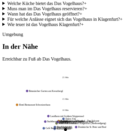
Welche Küche bietet das Das Vogelhaus?
+
Muss man im Das Vogelhaus reservieren?
+
Wann hat das Das Vogelhaus geöffnet?
+
Für welche Anlässe eignet sich das Vogelhaus in Klagenfurt?
+
Wie teuer ist das Vogelhaus Klagenfurt?
+
Umgebung
In der Nähe
Erreichbar zu Fuß ab
Das Vogelhaus
.
25
Min
Botanischer Garten am Kreuzbergl
15
Min
Hotel Restaurant Schweizerhaus
10
Min
Landhaus mit Großem Wappensaal
Dolce Vita
5
Min
Palais Hotel Landhaushof - Das Salzamt
Stadtpfarrturm St. Egid
Stadttheater Klagenfurt
Lindwurmbrunnen am Neuen Platz
Gasthaus im Landhaushof
Alter Platz
Hotel Palais Porcia
Altstadt & Lendkanal Klagenfurt (Stadtrundgang)
Domkirche St. Peter und Paul
Hotel Sandwirth
Der Sandwirth
Café Restaurant Lendhafen
Kochwerkstatt