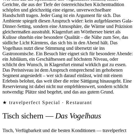
Gerichte, die aus der Tiefe der österreichischen Küchentradition
schöpfen und gleichzeitig eine eigene, unverwechselbare
Handschrift tragen. Jeder Gang ist ein Argument für sich. Das
Ambiente spiegelt diesen Anspruch wider: kein aufgeblasenes Gala-
Dinner-Setting, sondern eine Atmosphäre, die Wärme und Präzision
gleichermaßen ausstrahlt. Klagenfurt am Wörthersee bietet als
Kulisse ohnehin eine besondere Qualität – die Nähe zum See, das
südliche Licht Kärntens, das sich bis in den Abend hält. Das
Vogelhaus nutzt diese Stimmung und übersetzt sie ins
Gastronomische. Ein Besuch hier eignet sich für besondere Abende:
ein Jubiläum, ein Geschäftsessen auf höchstem Niveau, oder
schlicht den Wunsch, in Klagenfurt einmal wirklich gut zu essen.
Das Preisniveau ist dem Anspruch entsprechend im gehobenen
Segment angesiedelt – wer sich darauf einlässt, wird mit einem
Erlebnis belohnt, das weit über die reine Sättigung hinausgeht. Eine
Reservierung ist dabei nicht nur empfehlenswert, sondern schlicht
notwendig: Plätze sind begehrt, und das aus gutem Grund.
★ travelperfect Special ·
Restaurant
Tisch sichern
—
Das Vogelhaus
Tisch, Verfügbarkeit und die besten Konditionen — travelperfect