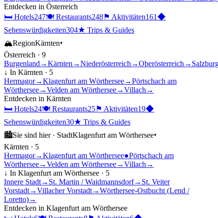
Entdecken in
Österreich
🛏
Hotels
247
🍽
Restaurants
248
⚑
Aktivitäten
161
◆
Sehenswürdigkeiten
304
★
Trips & Guides
🏔
Region
Kärnten
▾
Österreich
·
9
Burgenland
→
Kärnten
→
Niederösterreich
→
Oberösterreich
→
Salzbur
↓ In
Kärnten
·
5
Hermagor
→
Klagenfurt am Wörthersee
→
Pörtschach am
Wörthersee
→
Velden am Wörthersee
→
Villach
→
Entdecken in
Kärnten
🛏
Hotels
24
🍽
Restaurants
25
⚑
Aktivitäten
19
◆
Sehenswürdigkeiten
30
★
Trips & Guides
🏙
Sie sind hier ·
Stadt
Klagenfurt am Wörthersee
▾
Kärnten
·
5
Hermagor
→
Klagenfurt am Wörthersee
●
Pörtschach am
Wörthersee
→
Velden am Wörthersee
→
Villach
→
↓ In
Klagenfurt am Wörthersee
·
5
Innere Stadt
→
St. Martin / Waidmannsdorf
→
St. Veiter
Vorstadt
→
Villacher Vorstadt
→
Wörthersee-Ostbucht (Lend /
Loretto)
→
Entdecken in
Klagenfurt am Wörthersee