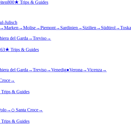
iten
800
★
Trips & Guides
ul-Julisch
→
Marken
→
Molise
→
Piemont
→
Sardinien
→
Sizilien
→
Südtirol
→
Tosk
hiera del Garda
→
Treviso
→
n
63
★
Trips & Guides
hiera del Garda
→
Treviso
→
Venedig
●
Verona
→
Vicenza
→
Croce
→
★
Trips & Guides
Polo
→
◇
Santa Croce
→
★
Trips & Guides