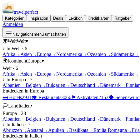
travel
perfect
Kategorien
Inspiration
Deals
Lexikon
Kreditkarten
Ratgeber
Anmelden
Navigationsmenü umschalten
🌍
Welt
Welt
▾
↓ In
Welt
·
6
Afrika
→
Asien
→
Europa
→
Nordamerika
→
Ozeanien
→
Südamerika
→
🌍
Kontinent
Europa
▾
Welt
·
6
Afrika
→
Asien
→
Europa
→
Nordamerika
→
Ozeanien
→
Südamerika
→
↓ In
Europa
·
7
Albanien
→
Belgien
→
Bulgarien
→
Deutschland
→
Dänemark
→
Finnla
Entdecken in
Europa
🛏
Hotels
2931
🍽
Restaurants
3066
⚑
Aktivitäten
2153
◆
Sehenswürdi
🏳
Land
Italien
▾
Europa
·
28
Albanien
→
Belgien
→
Bulgarien
→
Deutschland
→
Dänemark
→
Finnla
↓ In
Italien
·
7
Abruzzen
→
Aostatal
→
Apulien
→
Basilikata
→
Emilia-Romagna
→
Fria
Entdecken in
Italien