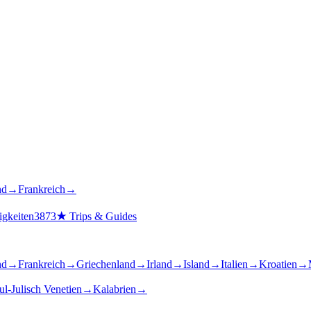
nd
→
Frankreich
→
gkeiten
3873
★
Trips & Guides
nd
→
Frankreich
→
Griechenland
→
Irland
→
Island
→
Italien
→
Kroatien
→
ul-Julisch Venetien
→
Kalabrien
→