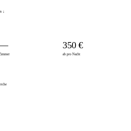
n ↓
—
350 €
Zimmer
ab pro Nacht
erche