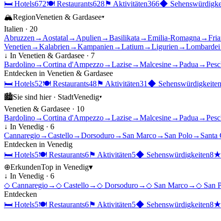
🛏
Hotels
672
🍽
Restaurants
628
⚑
Aktivitäten
366
◆
Sehenswürdigke
🏔
Region
Venetien & Gardasee
▾
Italien
·
20
Abruzzen
→
Aostatal
→
Apulien
→
Basilikata
→
Emilia-Romagna
→
Fria
Venetien
→
Kalabrien
→
Kampanien
→
Latium
→
Ligurien
→
Lombardei
↓ In
Venetien & Gardasee
·
7
Bardolino
→
Cortina d'Ampezzo
→
Lazise
→
Malcesine
→
Padua
→
Pesc
Entdecken in
Venetien & Gardasee
🛏
Hotels
52
🍽
Restaurants
48
⚑
Aktivitäten
31
◆
Sehenswürdigkeite
🏙
Sie sind hier ·
Stadt
Venedig
▾
Venetien & Gardasee
·
10
Bardolino
→
Cortina d'Ampezzo
→
Lazise
→
Malcesine
→
Padua
→
Pesc
↓ In
Venedig
·
6
Cannaregio
→
Castello
→
Dorsoduro
→
San Marco
→
San Polo
→
Santa 
Entdecken in
Venedig
🛏
Hotels
5
🍽
Restaurants
6
⚑
Aktivitäten
5
◆
Sehenswürdigkeiten
8
⊕
Erkunden
Top in
Venedig
▾
↓ In
Venedig
·
6
◇
Cannaregio
→
◇
Castello
→
◇
Dorsoduro
→
◇
San Marco
→
◇
San 
Entdecken
🛏
Hotels
5
🍽
Restaurants
6
⚑
Aktivitäten
5
◆
Sehenswürdigkeiten
8