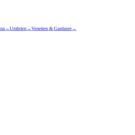
ana
→
Umbrien
→
Venetien & Gardasee
→