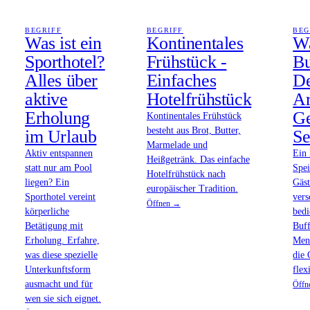
BEGRIFF
BEGRIFF
BEG
Was ist ein
Kontinentales
Wa
Sporthotel?
Frühstück -
Bu
Alles über
Einfaches
De
aktive
Hotelfrühstück
Ar
Erholung
Ge
Kontinentales Frühstück
besteht aus Brot, Butter,
im Urlaub
Se
Marmelade und
Aktiv entspannen
Ein 
Heißgetränk. Das einfache
statt nur am Pool
Spei
Hotelfrühstück nach
liegen? Ein
Gäst
europäischer Tradition.
Sporthotel vereint
vers
Öffnen →
körperliche
bedi
Betätigung mit
Buff
Erholung. Erfahre,
Menü
was diese spezielle
die 
Unterkunftsform
flex
ausmacht und für
Öffn
wen sie sich eignet.