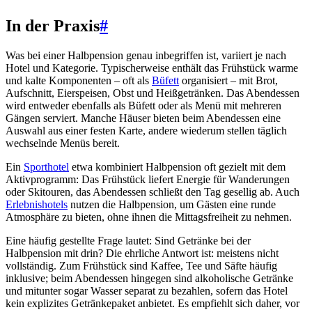
In der Praxis
#
Was bei einer Halbpension genau inbegriffen ist, variiert je nach
Hotel und Kategorie. Typischerweise enthält das Frühstück warme
und kalte Komponenten – oft als
Büfett
organisiert – mit Brot,
Aufschnitt, Eierspeisen, Obst und Heißgetränken. Das Abendessen
wird entweder ebenfalls als Büfett oder als Menü mit mehreren
Gängen serviert. Manche Häuser bieten beim Abendessen eine
Auswahl aus einer festen Karte, andere wiederum stellen täglich
wechselnde Menüs bereit.
Ein
Sporthotel
etwa kombiniert Halbpension oft gezielt mit dem
Aktivprogramm: Das Frühstück liefert Energie für Wanderungen
oder Skitouren, das Abendessen schließt den Tag gesellig ab. Auch
Erlebnishotels
nutzen die Halbpension, um Gästen eine runde
Atmosphäre zu bieten, ohne ihnen die Mittagsfreiheit zu nehmen.
Eine häufig gestellte Frage lautet: Sind Getränke bei der
Halbpension mit drin? Die ehrliche Antwort ist: meistens nicht
vollständig. Zum Frühstück sind Kaffee, Tee und Säfte häufig
inklusive; beim Abendessen hingegen sind alkoholische Getränke
und mitunter sogar Wasser separat zu bezahlen, sofern das Hotel
kein explizites Getränkepaket anbietet. Es empfiehlt sich daher, vor