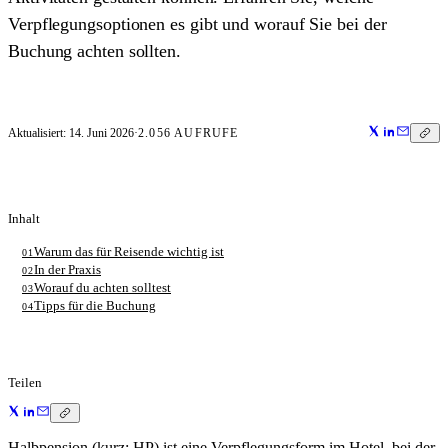
Verpflegungsoptionen es gibt und worauf Sie bei der
Buchung achten sollten.
Aktualisiert:
14. Juni 2026
·
2.056
AUFRUFE
Inhalt
Warum das für Reisende wichtig ist
01
In der Praxis
02
Worauf du achten solltest
03
Tipps für die Buchung
04
Teilen
Halbpension (kurz: HP) ist eine Verpflegungsform im Hotel, bei der