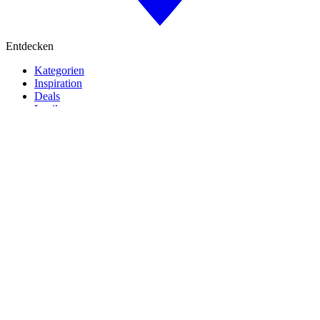
Entdecken
Kategorien
Inspiration
Deals
Lexikon
Kreditkarten
Ratgeber
Unternehmen
Über uns
Kontakt
Magazine
Rechtliches
Datenschutz
AGBs
Impressum
©
2026
travelperfect. Alle Rechte vorbehalten.