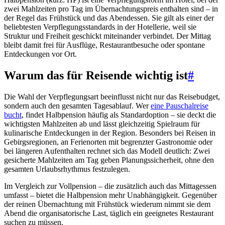
zwei Mahlzeiten pro Tag im Übernachtungspreis enthalten sind – in
der Regel das Frühstück und das Abendessen. Sie gilt als einer der
beliebtesten Verpflegungsstandards in der Hotellerie, weil sie
Struktur und Freiheit geschickt miteinander verbindet. Der Mittag
bleibt damit frei für Ausflüge, Restaurantbesuche oder spontane
Entdeckungen vor Ort.
Warum das für Reisende wichtig ist
#
Die Wahl der Verpflegungsart beeinflusst nicht nur das Reisebudget,
sondern auch den gesamten Tagesablauf. Wer
eine Pauschalreise
bucht
, findet Halbpension häufig als Standardoption – sie deckt die
wichtigsten Mahlzeiten ab und lässt gleichzeitig Spielraum für
kulinarische Entdeckungen in der Region. Besonders bei Reisen in
Gebirgsregionen, an Ferienorten mit begrenzter Gastronomie oder
bei längeren Aufenthalten rechnet sich das Modell deutlich: Zwei
gesicherte Mahlzeiten am Tag geben Planungssicherheit, ohne den
gesamten Urlaubsrhythmus festzulegen.
Im Vergleich zur Vollpension – die zusätzlich auch das Mittagessen
umfasst – bietet die Halbpension mehr Unabhängigkeit. Gegenüber
der reinen Übernachtung mit Frühstück wiederum nimmt sie dem
Abend die organisatorische Last, täglich ein geeignetes Restaurant
suchen zu müssen.