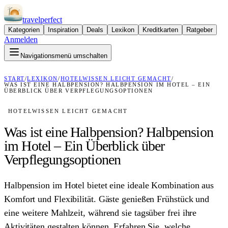
travel
perfect
Kategorien
Inspiration
Deals
Lexikon
Kreditkarten
Ratgeber
Anmelden
Navigationsmenü umschalten
START
/
LEXIKON
/
HOTELWISSEN LEICHT GEMACHT
/
WAS IST EINE HALBPENSION? HALBPENSION IM HOTEL – EIN
ÜBERBLICK ÜBER VERPFLEGUNGSOPTIONEN
HOTELWISSEN LEICHT GEMACHT
Was ist eine Halbpension? Halbpension
im Hotel – Ein Überblick über
Verpflegungsoptionen
Halbpension im Hotel bietet eine ideale Kombination aus
Komfort und Flexibilität. Gäste genießen Frühstück und
eine weitere Mahlzeit, während sie tagsüber frei ihre
Aktivitäten gestalten können. Erfahren Sie, welche