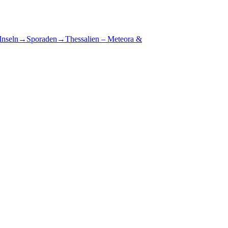
Inseln
→
Sporaden
→
Thessalien – Meteora &