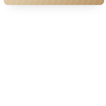
HOTEL · COVER
Ab pro Nacht
95
€