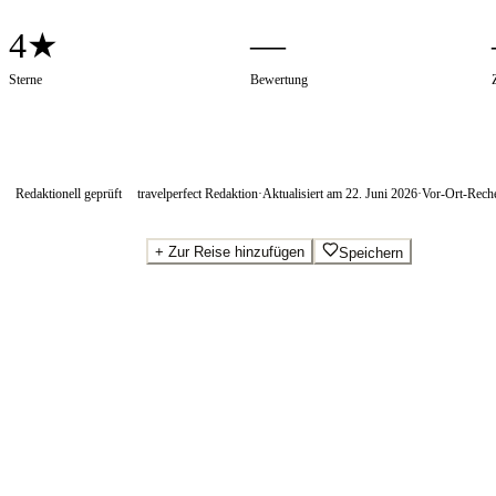
4★
—
Sterne
Bewertung
Redaktionell geprüft
travelperfect Redaktion
·
Aktualisiert am
22. Juni 2026
·
Vor-Ort-Rech
+
Zur Reise hinzufügen
Speichern
Beste Preise · Anbieter vergleichen
Wo Sie buchen.