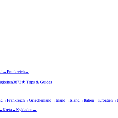
nd
→
Frankreich
→
gkeiten
3873
★
Trips & Guides
nd
→
Frankreich
→
Griechenland
→
Irland
→
Island
→
Italien
→
Kroatien
→
→
Kreta
→
Kykladen
→