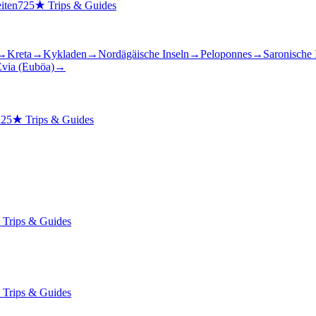
iten
725
★
Trips & Guides
→
Kreta
→
Kykladen
→
Nordägäische Inseln
→
Peloponnes
→
Saronische 
via (Euböa)
→
n
25
★
Trips & Guides
★
Trips & Guides
★
Trips & Guides