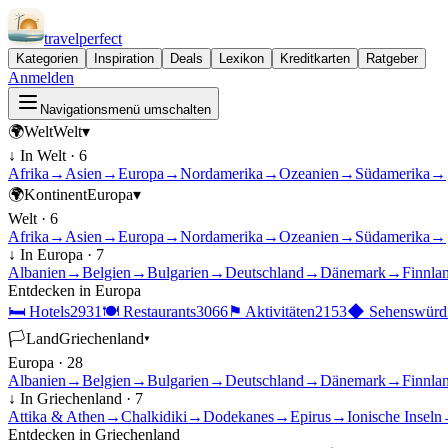
travel
perfect
Kategorien
Inspiration
Deals
Lexikon
Kreditkarten
Ratgeber
Anmelden
Navigationsmenü umschalten
🌍
Welt
Welt
▾
↓ In
Welt
·
6
Afrika
→
Asien
→
Europa
→
Nordamerika
→
Ozeanien
→
Südamerika
→
🌍
Kontinent
Europa
▾
Welt
·
6
Afrika
→
Asien
→
Europa
→
Nordamerika
→
Ozeanien
→
Südamerika
→
↓ In
Europa
·
7
Albanien
→
Belgien
→
Bulgarien
→
Deutschland
→
Dänemark
→
Finnla
Entdecken in
Europa
🛏
Hotels
2931
🍽
Restaurants
3066
⚑
Aktivitäten
2153
◆
Sehenswürdi
🏳
Land
Griechenland
▾
Europa
·
28
Albanien
→
Belgien
→
Bulgarien
→
Deutschland
→
Dänemark
→
Finnla
↓ In
Griechenland
·
7
Attika & Athen
→
Chalkidiki
→
Dodekanes
→
Epirus
→
Ionische Inseln
Entdecken in
Griechenland