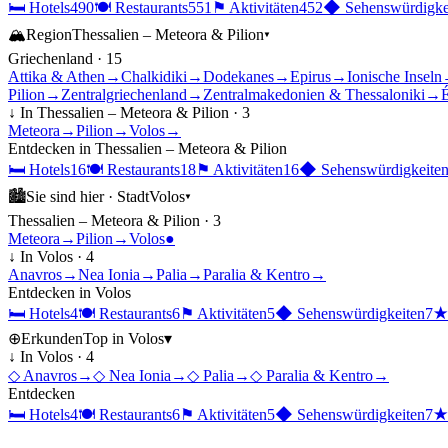
🛏
Hotels
490
🍽
Restaurants
551
⚑
Aktivitäten
452
◆
Sehenswürdigke
🏔
Region
Thessalien – Meteora & Pilion
▾
Griechenland
·
15
Attika & Athen
→
Chalkidiki
→
Dodekanes
→
Epirus
→
Ionische Inseln
Pilion
→
Zentralgriechenland
→
Zentralmakedonien & Thessaloniki
→
É
↓ In
Thessalien – Meteora & Pilion
·
3
Meteora
→
Pilion
→
Volos
→
Entdecken in
Thessalien – Meteora & Pilion
🛏
Hotels
16
🍽
Restaurants
18
⚑
Aktivitäten
16
◆
Sehenswürdigkeite
🏙
Sie sind hier ·
Stadt
Volos
▾
Thessalien – Meteora & Pilion
·
3
Meteora
→
Pilion
→
Volos
●
↓ In
Volos
·
4
Anavros
→
Nea Ionia
→
Palia
→
Paralia & Kentro
→
Entdecken in
Volos
🛏
Hotels
4
🍽
Restaurants
6
⚑
Aktivitäten
5
◆
Sehenswürdigkeiten
7
⊕
Erkunden
Top in
Volos
▾
↓ In
Volos
·
4
◇
Anavros
→
◇
Nea Ionia
→
◇
Palia
→
◇
Paralia & Kentro
→
Entdecken
🛏
Hotels
4
🍽
Restaurants
6
⚑
Aktivitäten
5
◆
Sehenswürdigkeiten
7