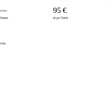
—
95 €
Zimmer
ab pro Nacht
erche