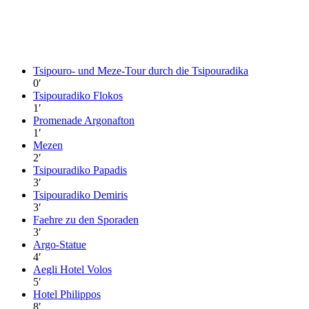
Tsipouro- und Meze-Tour durch die Tsipouradika
0
′
Tsipouradiko Flokos
1
′
Promenade Argonafton
1
′
Mezen
2
′
Tsipouradiko Papadis
3
′
Tsipouradiko Demiris
3
′
Faehre zu den Sporaden
3
′
Argo-Statue
4
′
Aegli Hotel Volos
5
′
Hotel Philippos
8
′