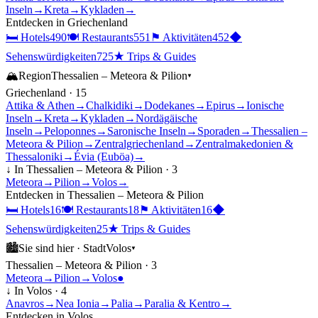
Inseln
→
Kreta
→
Kykladen
→
Entdecken in
Griechenland
🛏
Hotels
490
🍽
Restaurants
551
⚑
Aktivitäten
452
◆
Sehenswürdigkeiten
725
★
Trips & Guides
🏔
Region
Thessalien – Meteora & Pilion
▾
Griechenland
·
15
Attika & Athen
→
Chalkidiki
→
Dodekanes
→
Epirus
→
Ionische
Inseln
→
Kreta
→
Kykladen
→
Nordägäische
Inseln
→
Peloponnes
→
Saronische Inseln
→
Sporaden
→
Thessalien –
Meteora & Pilion
→
Zentralgriechenland
→
Zentralmakedonien &
Thessaloniki
→
Évia (Euböa)
→
↓ In
Thessalien – Meteora & Pilion
·
3
Meteora
→
Pilion
→
Volos
→
Entdecken in
Thessalien – Meteora & Pilion
🛏
Hotels
16
🍽
Restaurants
18
⚑
Aktivitäten
16
◆
Sehenswürdigkeiten
25
★
Trips & Guides
🏙
Sie sind hier ·
Stadt
Volos
▾
Thessalien – Meteora & Pilion
·
3
Meteora
→
Pilion
→
Volos
●
↓ In
Volos
·
4
Anavros
→
Nea Ionia
→
Palia
→
Paralia & Kentro
→
Entdecken in
Volos