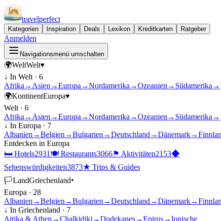
travel
perfect
Kategorien
Inspiration
Deals
Lexikon
Kreditkarten
Ratgeber
Anmelden
Navigationsmenü umschalten
🌍
Welt
Welt
▾
↓ In
Welt
·
6
Afrika
→
Asien
→
Europa
→
Nordamerika
→
Ozeanien
→
Südamerika
→
🌍
Kontinent
Europa
▾
Welt
·
6
Afrika
→
Asien
→
Europa
→
Nordamerika
→
Ozeanien
→
Südamerika
→
↓ In
Europa
·
7
Albanien
→
Belgien
→
Bulgarien
→
Deutschland
→
Dänemark
→
Finnla
Entdecken in
Europa
🛏
Hotels
2931
🍽
Restaurants
3066
⚑
Aktivitäten
2153
◆
Sehenswürdigkeiten
3873
★
Trips & Guides
🏳
Land
Griechenland
▾
Europa
·
28
Albanien
→
Belgien
→
Bulgarien
→
Deutschland
→
Dänemark
→
Finnla
↓ In
Griechenland
·
7
Attika & Athen
→
Chalkidiki
→
Dodekanes
→
Epirus
→
Ionische