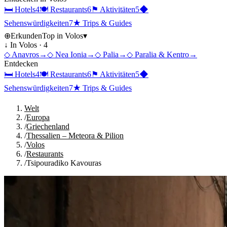
🛏
Hotels
4
🍽
Restaurants
6
⚑
Aktivitäten
5
◆
Sehenswürdigkeiten
7
★
Trips & Guides
⊕
Erkunden
Top in
Volos
▾
↓ In
Volos
·
4
◇
Anavros
→
◇
Nea Ionia
→
◇
Palia
→
◇
Paralia & Kentro
→
Entdecken
🛏
Hotels
4
🍽
Restaurants
6
⚑
Aktivitäten
5
◆
Sehenswürdigkeiten
7
★
Trips & Guides
Welt
/
Europa
/
Griechenland
/
Thessalien – Meteora & Pilion
/
Volos
/
Restaurants
/
Tsipouradiko Kavouras