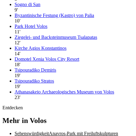
Sogno di San
9
′
Byzantinische Festung (Kastro) von Palia
10
′
Park Hotel Volos
11
′
Ziegelei- und Backsteinmuseum Tsalapatas
12
′
Kirche Agios Konstantinos
14
′
Domotel Xenia Volos City Resort
18
′
Tsipouradiko Demiris
19
′
Tsipouradiko Stratos
19
′
Athanasakeio Archaeologisches Museum von Volos
23
′
Entdecken
Mehr in Volos
Sehenswürdigkeit
Anavros-Park mit Freiluftskulpturen