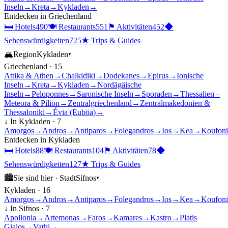
Inseln
→
Kreta
→
Kykladen
→
Entdecken in
Griechenland
🛏
Hotels
490
🍽
Restaurants
551
⚑
Aktivitäten
452
◆
Sehenswürdigkeiten
725
★
Trips & Guides
🏔
Region
Kykladen
▾
Griechenland
·
15
Attika & Athen
→
Chalkidiki
→
Dodekanes
→
Epirus
→
Ionische
Inseln
→
Kreta
→
Kykladen
→
Nordägäische
Inseln
→
Peloponnes
→
Saronische Inseln
→
Sporaden
→
Thessalien –
Meteora & Pilion
→
Zentralgriechenland
→
Zentralmakedonien &
Thessaloniki
→
Évia (Euböa)
→
↓ In
Kykladen
·
7
Amorgos
→
Andros
→
Antiparos
→
Folegandros
→
Ios
→
Kea
→
Koufoni
Entdecken in
Kykladen
🛏
Hotels
88
🍽
Restaurants
104
⚑
Aktivitäten
78
◆
Sehenswürdigkeiten
127
★
Trips & Guides
🏙
Sie sind hier ·
Stadt
Sifnos
▾
Kykladen
·
16
Amorgos
→
Andros
→
Antiparos
→
Folegandros
→
Ios
→
Kea
→
Koufoni
↓ In
Sifnos
·
7
Apollonia
→
Artemonas
→
Faros
→
Kamares
→
Kastro
→
Platis
Gialos
→
Vathi
→