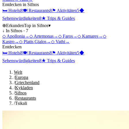
Entdecken in
Sifnos
🛏
Hotels
8
🍽
Restaurants
8
⚑
Aktivitäten
5
◆
Sehenswürdigkeiten
8
★
Trips & Guides
⊕
Erkunden
Top in
Sifnos
▾
↓ In
Sifnos
·
7
◇
Apollonia
→
◇
Artemonas
→
◇
Faros
→
◇
Kamares
→
◇
Kastro
→
◇
Platis Gialos
→
◇
Vathi
→
Entdecken
🛏
Hotels
8
🍽
Restaurants
8
⚑
Aktivitäten
5
◆
Sehenswürdigkeiten
8
★
Trips & Guides
Welt
/
Europa
/
Griechenland
/
Kykladen
/
Sifnos
/
Restaurants
/
Tsikali