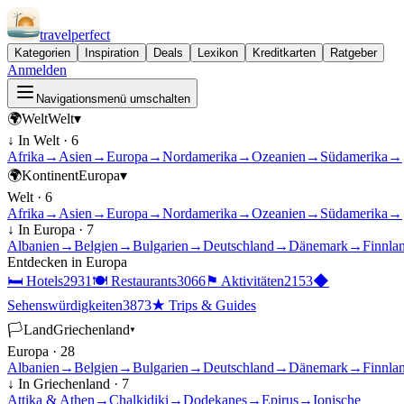
travel
perfect
Kategorien
Inspiration
Deals
Lexikon
Kreditkarten
Ratgeber
Anmelden
Navigationsmenü umschalten
🌍
Welt
Welt
▾
↓ In
Welt
·
6
Afrika
→
Asien
→
Europa
→
Nordamerika
→
Ozeanien
→
Südamerika
→
🌍
Kontinent
Europa
▾
Welt
·
6
Afrika
→
Asien
→
Europa
→
Nordamerika
→
Ozeanien
→
Südamerika
→
↓ In
Europa
·
7
Albanien
→
Belgien
→
Bulgarien
→
Deutschland
→
Dänemark
→
Finnla
Entdecken in
Europa
🛏
Hotels
2931
🍽
Restaurants
3066
⚑
Aktivitäten
2153
◆
Sehenswürdigkeiten
3873
★
Trips & Guides
🏳
Land
Griechenland
▾
Europa
·
28
Albanien
→
Belgien
→
Bulgarien
→
Deutschland
→
Dänemark
→
Finnla
↓ In
Griechenland
·
7
Attika & Athen
→
Chalkidiki
→
Dodekanes
→
Epirus
→
Ionische