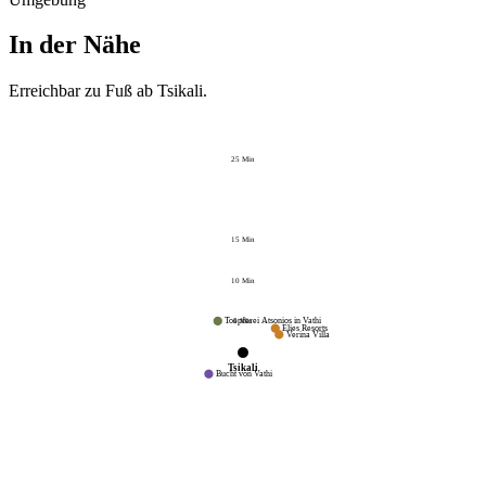
In der Nähe
Erreichbar zu Fuß ab
Tsikali
.
25
Min
15
Min
10
Min
5
Min
Toepferei Atsonios in Vathi
Elies Resorts
Verina Villa
Tsikali
Bucht von Vathi