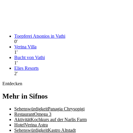
Toepferei Atsonios in Vathi
0
′
Verina Villa
1
′
Bucht von Vathi
1
′
Elies Resorts
2
′
Entdecken
Mehr in Sifnos
Sehenswürdigkeit
Panagia Chrysopigi
Restaurant
Omega 3
Aktivität
Kochkurs auf der Narlis Farm
Hotel
Verina Astra
Sehenswürdigkeit
Kastro Altstadt