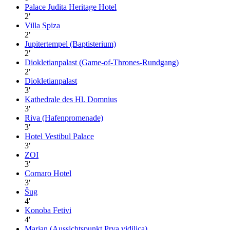
Palace Judita Heritage Hotel
2
′
Villa Spiza
2
′
Jupitertempel (Baptisterium)
2
′
Diokletianpalast (Game-of-Thrones-Rundgang)
2
′
Diokletianpalast
3
′
Kathedrale des Hl. Domnius
3
′
Riva (Hafenpromenade)
3
′
Hotel Vestibul Palace
3
′
ZOI
3
′
Cornaro Hotel
3
′
Šug
4
′
Konoba Fetivi
4
′
Marjan (Aussichtspunkt Prva vidilica)