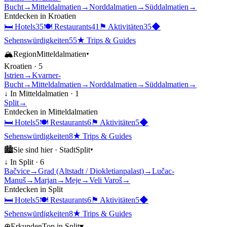
Bucht
→
Mitteldalmatien
→
Norddalmatien
→
Süddalmatien
→
Entdecken in
Kroatien
🛏
Hotels
35
🍽
Restaurants
41
⚑
Aktivitäten
35
◆
Sehenswürdigkeiten
55
★
Trips & Guides
🏔
Region
Mitteldalmatien
▾
Kroatien
·
5
Istrien
→
Kvarner-
Bucht
→
Mitteldalmatien
→
Norddalmatien
→
Süddalmatien
→
↓ In
Mitteldalmatien
·
1
Split
→
Entdecken in
Mitteldalmatien
🛏
Hotels
5
🍽
Restaurants
6
⚑
Aktivitäten
5
◆
Sehenswürdigkeiten
8
★
Trips & Guides
🏙
Sie sind hier ·
Stadt
Split
▾
↓ In
Split
·
6
Bačvice
→
Grad (Altstadt / Diokletianpalast)
→
Lučac-
Manuš
→
Marjan
→
Meje
→
Veli Varoš
→
Entdecken in
Split
🛏
Hotels
5
🍽
Restaurants
6
⚑
Aktivitäten
5
◆
Sehenswürdigkeiten
8
★
Trips & Guides
⊕
Erkunden
Top in
Split
▾