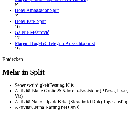
6
′
Hotel Ambasador Split
7
′
Hotel Park Split
10
′
Galerie Meštrović
17
′
Marjan-Hügel & Telegrin-Aussichtspunkt
19
′
Entdecken
Mehr in Split
Sehenswürdigkeit
Festung Klis
Aktivität
Blaue Grotte & 5-Inseln-Bootstour (Biševo, Hvar,
Vis)
Aktivität
Nationalpark Krka (Skradinski Buk) Tagesausflug
Aktivität
Cetina-Rafting bei Omiš