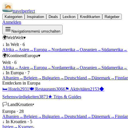
travel
perfect
Kategorien
Inspiration
Deals
Lexikon
Kreditkarten
Ratgeber
Anmelden
Navigationsmenü umschalten
🌍
Welt
Welt
▾
↓ In
Welt
·
6
Afrika
→
Asien
→
Europa
→
Nordamerika
→
Ozeanien
→
Südamerika
→
🌍
Kontinent
Europa
▾
Welt
·
6
Afrika
→
Asien
→
Europa
→
Nordamerika
→
Ozeanien
→
Südamerika
→
↓ In
Europa
·
7
Albanien
→
Belgien
→
Bulgarien
→
Deutschland
→
Dänemark
→
Finnla
Entdecken in
Europa
🛏
Hotels
2931
🍽
Restaurants
3066
⚑
Aktivitäten
2153
◆
Sehenswürdigkeiten
3873
★
Trips & Guides
🏳
Land
Kroatien
▾
Europa
·
28
Albanien
→
Belgien
→
Bulgarien
→
Deutschland
→
Dänemark
→
Finnla
↓ In
Kroatien
·
5
Istrien
→
Kvarner-