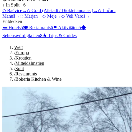
↓ In
Split
·
6
◇
Bačvice
→
◇
Grad (Altstadt / Diokletianpalast)
→
◇
Lučac-
Manuš
→
◇
Marjan
→
◇
Meje
→
◇
Veli Varoš
→
Entdecken
🛏
Hotels
5
🍽
Restaurants
6
⚑
Aktivitäten
5
◆
Sehenswürdigkeiten
8
★
Trips & Guides
Welt
/
Europa
/
Kroatien
/
Mitteldalmatien
/
Split
/
Restaurants
/
Bokeria Kitchen & Wine