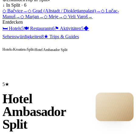
↓ In
Split
·
6
◇
Bačvice
→
◇
Grad (Altstadt / Diokletianpalast)
→
◇
Lučac-
Manuš
→
◇
Marjan
→
◇
Meje
→
◇
Veli Varoš
→
Entdecken
🛏
Hotels
5
🍽
Restaurants
6
⚑
Aktivitäten
5
◆
Sehenswürdigkeiten
8
★
Trips & Guides
Hotels
Kroatien
Split
›
›
›
Hotel Ambasador Split
5★
Hotel
Ambasador
Split
HOTEL ·
COVER