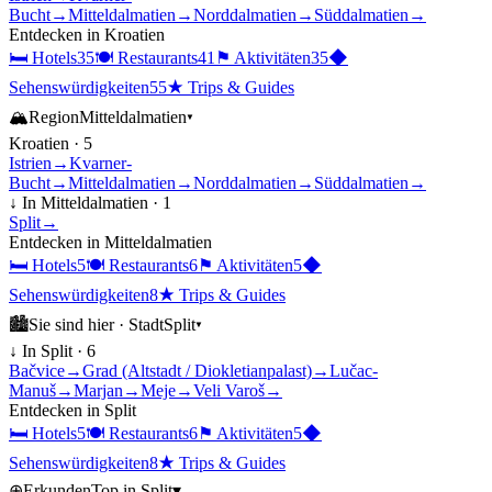
Bucht
→
Mitteldalmatien
→
Norddalmatien
→
Süddalmatien
→
Entdecken in
Kroatien
🛏
Hotels
35
🍽
Restaurants
41
⚑
Aktivitäten
35
◆
Sehenswürdigkeiten
55
★
Trips & Guides
🏔
Region
Mitteldalmatien
▾
Kroatien
·
5
Istrien
→
Kvarner-
Bucht
→
Mitteldalmatien
→
Norddalmatien
→
Süddalmatien
→
↓ In
Mitteldalmatien
·
1
Split
→
Entdecken in
Mitteldalmatien
🛏
Hotels
5
🍽
Restaurants
6
⚑
Aktivitäten
5
◆
Sehenswürdigkeiten
8
★
Trips & Guides
🏙
Sie sind hier ·
Stadt
Split
▾
↓ In
Split
·
6
Bačvice
→
Grad (Altstadt / Diokletianpalast)
→
Lučac-
Manuš
→
Marjan
→
Meje
→
Veli Varoš
→
Entdecken in
Split
🛏
Hotels
5
🍽
Restaurants
6
⚑
Aktivitäten
5
◆
Sehenswürdigkeiten
8
★
Trips & Guides
⊕
Erkunden
Top in
Split
▾