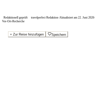
Redaktionell geprüft
travelperfect Redaktion
·
Aktualisiert am
22. Juni 2026
·
Vor-Ort-Recherche
+
Zur Reise hinzufügen
Speichern
Beste Preise · Anbieter vergleichen
Ab pro Nacht
200
€
Wo Sie buchen.
Booking.com