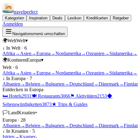
travel
perfect
Kategorien
Inspiration
Deals
Lexikon
Kreditkarten
Ratgeber
Anmelden
Navigationsmenü umschalten
🌍
Welt
Welt
▾
↓ In
Welt
·
6
Afrika
→
Asien
→
Europa
→
Nordamerika
→
Ozeanien
→
Südamerika
→
🌍
Kontinent
Europa
▾
Welt
·
6
Afrika
→
Asien
→
Europa
→
Nordamerika
→
Ozeanien
→
Südamerika
→
↓ In
Europa
·
7
Albanien
→
Belgien
→
Bulgarien
→
Deutschland
→
Dänemark
→
Finnla
Entdecken in
Europa
🛏
Hotels
2931
🍽
Restaurants
3066
⚑
Aktivitäten
2153
◆
Sehenswürdigkeiten
3873
★
Trips & Guides
🏳
Land
Kroatien
▾
Europa
·
28
Albanien
→
Belgien
→
Bulgarien
→
Deutschland
→
Dänemark
→
Finnla
↓ In
Kroatien
·
5
Istrien
→
Kvarner-