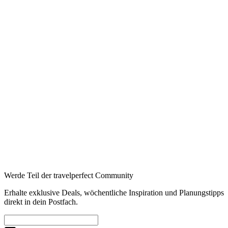
Auf Booking.com buchen
→
200 €
Booking
→
Expedia
→
Affiliate-Links · Preis bleibt für Sie identisch
Werde Teil der travelperfect Community
Erhalte exklusive Deals, wöchentliche Inspiration und Planungstipps
direkt in dein Postfach.