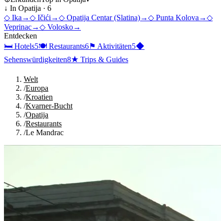
↓ In
Opatija
·
6
◇
Ika
→
◇
Ičići
→
◇
Opatija Centar (Slatina)
→
◇
Punta Kolova
→
◇
Veprinac
→
◇
Volosko
→
Entdecken
🛏
Hotels
5
🍽
Restaurants
6
⚑
Aktivitäten
5
◆
Sehenswürdigkeiten
8
★
Trips & Guides
Welt
/
Europa
/
Kroatien
/
Kvarner-Bucht
/
Opatija
/
Restaurants
/
Le Mandrac