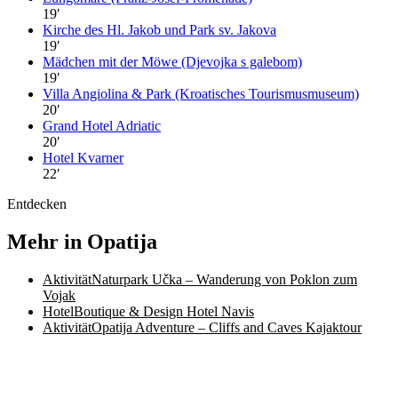
19
′
Kirche des Hl. Jakob und Park sv. Jakova
19
′
Mädchen mit der Möwe (Djevojka s galebom)
19
′
Villa Angiolina & Park (Kroatisches Tourismusmuseum)
20
′
Grand Hotel Adriatic
20
′
Hotel Kvarner
22
′
Entdecken
Mehr in Opatija
Aktivität
Naturpark Učka – Wanderung von Poklon zum
Vojak
Hotel
Boutique & Design Hotel Navis
Aktivität
Opatija Adventure – Cliffs and Caves Kajaktour