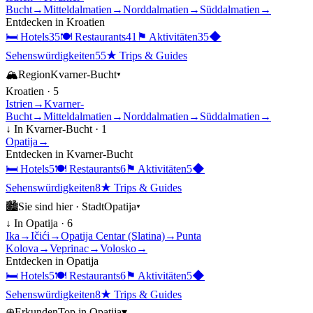
Bucht
→
Mitteldalmatien
→
Norddalmatien
→
Süddalmatien
→
Entdecken in
Kroatien
🛏
Hotels
35
🍽
Restaurants
41
⚑
Aktivitäten
35
◆
Sehenswürdigkeiten
55
★
Trips & Guides
🏔
Region
Kvarner-Bucht
▾
Kroatien
·
5
Istrien
→
Kvarner-
Bucht
→
Mitteldalmatien
→
Norddalmatien
→
Süddalmatien
→
↓ In
Kvarner-Bucht
·
1
Opatija
→
Entdecken in
Kvarner-Bucht
🛏
Hotels
5
🍽
Restaurants
6
⚑
Aktivitäten
5
◆
Sehenswürdigkeiten
8
★
Trips & Guides
🏙
Sie sind hier ·
Stadt
Opatija
▾
↓ In
Opatija
·
6
Ika
→
Ičići
→
Opatija Centar (Slatina)
→
Punta
Kolova
→
Veprinac
→
Volosko
→
Entdecken in
Opatija
🛏
Hotels
5
🍽
Restaurants
6
⚑
Aktivitäten
5
◆
Sehenswürdigkeiten
8
★
Trips & Guides
⊕
Erkunden
Top in
Opatija
▾