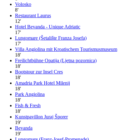
Volosko
8
′
Restaurant Laurus
12
′
Hotel Bevanda - Unique Adriatic
17
′
Lungomare (Šetalište Franza Josefa)
17
′
Villa Angiolina mit Kroatischem Tourismusmuseum
18
′
Freilichtbühne Opatija (Ljetna pozornica)
18
′
Bootstour zur Insel Cres
18
′
Amadria Park Hotel Milenij
18
′
Park Angiolina
18
′
Fish & Fresh
18
′
Kunstpavillon Juraj Šporer
19
′
Bevanda
19
′
Lungomare (Franz-Josef-Promenade)