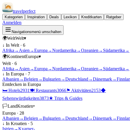
travel
perfect
Kategorien
Inspiration
Deals
Lexikon
Kreditkarten
Ratgeber
Anmelden
Navigationsmenü umschalten
🌍
Welt
Welt
▾
↓ In
Welt
·
6
Afrika
→
Asien
→
Europa
→
Nordamerika
→
Ozeanien
→
Südamerika
→
🌍
Kontinent
Europa
▾
Welt
·
6
Afrika
→
Asien
→
Europa
→
Nordamerika
→
Ozeanien
→
Südamerika
→
↓ In
Europa
·
7
Albanien
→
Belgien
→
Bulgarien
→
Deutschland
→
Dänemark
→
Finnla
Entdecken in
Europa
🛏
Hotels
2931
🍽
Restaurants
3066
⚑
Aktivitäten
2153
◆
Sehenswürdigkeiten
3873
★
Trips & Guides
🏳
Land
Kroatien
▾
Europa
·
28
Albanien
→
Belgien
→
Bulgarien
→
Deutschland
→
Dänemark
→
Finnla
↓ In
Kroatien
·
5
Istrien
→
Kvarner-