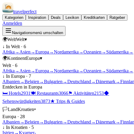
travel
perfect
Kategorien
Inspiration
Deals
Lexikon
Kreditkarten
Ratgeber
Anmelden
Navigationsmenü umschalten
🌍
Welt
Welt
▾
↓ In
Welt
·
6
Afrika
→
Asien
→
Europa
→
Nordamerika
→
Ozeanien
→
Südamerika
→
🌍
Kontinent
Europa
▾
Welt
·
6
Afrika
→
Asien
→
Europa
→
Nordamerika
→
Ozeanien
→
Südamerika
→
↓ In
Europa
·
7
Albanien
→
Belgien
→
Bulgarien
→
Deutschland
→
Dänemark
→
Finnla
Entdecken in
Europa
🛏
Hotels
2931
🍽
Restaurants
3066
⚑
Aktivitäten
2153
◆
Sehenswürdigkeiten
3873
★
Trips & Guides
🏳
Land
Kroatien
▾
Europa
·
28
Albanien
→
Belgien
→
Bulgarien
→
Deutschland
→
Dänemark
→
Finnla
↓ In
Kroatien
·
5
Istrien
→
Kvarner-