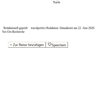
Nacht
Redaktionell geprüft
travelperfect Redaktion
·
Aktualisiert am
22. Juni 2026
·
Vor-Ort-Recherche
+
Zur Reise hinzufügen
Speichern
Beste Preise · Anbieter vergleichen
Ab pro Nacht
250
€
Wo Sie buchen.