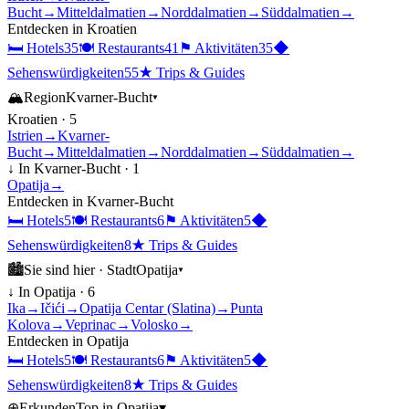
Bucht
→
Mitteldalmatien
→
Norddalmatien
→
Süddalmatien
→
Entdecken in
Kroatien
🛏
Hotels
35
🍽
Restaurants
41
⚑
Aktivitäten
35
◆
Sehenswürdigkeiten
55
★
Trips & Guides
🏔
Region
Kvarner-Bucht
▾
Kroatien
·
5
Istrien
→
Kvarner-
Bucht
→
Mitteldalmatien
→
Norddalmatien
→
Süddalmatien
→
↓ In
Kvarner-Bucht
·
1
Opatija
→
Entdecken in
Kvarner-Bucht
🛏
Hotels
5
🍽
Restaurants
6
⚑
Aktivitäten
5
◆
Sehenswürdigkeiten
8
★
Trips & Guides
🏙
Sie sind hier ·
Stadt
Opatija
▾
↓ In
Opatija
·
6
Ika
→
Ičići
→
Opatija Centar (Slatina)
→
Punta
Kolova
→
Veprinac
→
Volosko
→
Entdecken in
Opatija
🛏
Hotels
5
🍽
Restaurants
6
⚑
Aktivitäten
5
◆
Sehenswürdigkeiten
8
★
Trips & Guides
⊕
Erkunden
Top in
Opatija
▾