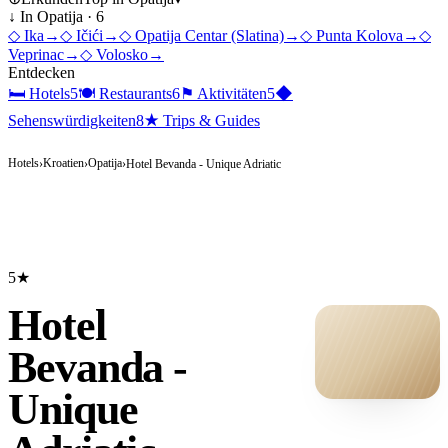
↓ In
Opatija
·
6
◇
Ika
→
◇
Ičići
→
◇
Opatija Centar (Slatina)
→
◇
Punta Kolova
→
◇
Veprinac
→
◇
Volosko
→
Entdecken
🛏
Hotels
5
🍽
Restaurants
6
⚑
Aktivitäten
5
◆
Sehenswürdigkeiten
8
★
Trips & Guides
Hotels
Kroatien
Opatija
›
›
›
Hotel Bevanda - Unique Adriatic
5★
Hotel
Bevanda -
Unique
HOTEL ·
COVER