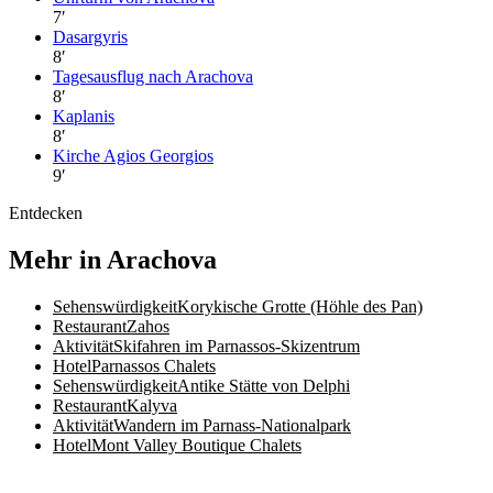
7
′
Dasargyris
8
′
Tagesausflug nach Arachova
8
′
Kaplanis
8
′
Kirche Agios Georgios
9
′
Entdecken
Mehr in Arachova
Sehenswürdigkeit
Korykische Grotte (Höhle des Pan)
Restaurant
Zahos
Aktivität
Skifahren im Parnassos-Skizentrum
Hotel
Parnassos Chalets
Sehenswürdigkeit
Antike Stätte von Delphi
Restaurant
Kalyva
Aktivität
Wandern im Parnass-Nationalpark
Hotel
Mont Valley Boutique Chalets