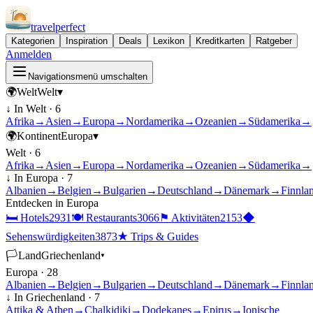
travel
perfect
Kategorien
Inspiration
Deals
Lexikon
Kreditkarten
Ratgeber
Anmelden
Navigationsmenü umschalten
🌍
Welt
Welt
▾
↓ In
Welt
·
6
Afrika
→
Asien
→
Europa
→
Nordamerika
→
Ozeanien
→
Südamerika
→
🌍
Kontinent
Europa
▾
Welt
·
6
Afrika
→
Asien
→
Europa
→
Nordamerika
→
Ozeanien
→
Südamerika
→
↓ In
Europa
·
7
Albanien
→
Belgien
→
Bulgarien
→
Deutschland
→
Dänemark
→
Finnla
Entdecken in
Europa
🛏
Hotels
2931
🍽
Restaurants
3066
⚑
Aktivitäten
2153
◆
Sehenswürdigkeiten
3873
★
Trips & Guides
🏳
Land
Griechenland
▾
Europa
·
28
Albanien
→
Belgien
→
Bulgarien
→
Deutschland
→
Dänemark
→
Finnla
↓ In
Griechenland
·
7
Attika & Athen
→
Chalkidiki
→
Dodekanes
→
Epirus
→
Ionische