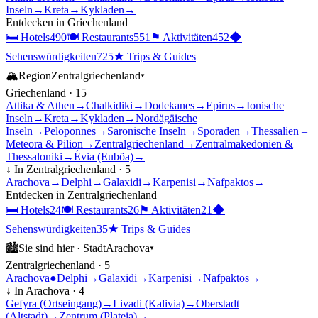
Inseln
→
Kreta
→
Kykladen
→
Entdecken in
Griechenland
🛏
Hotels
490
🍽
Restaurants
551
⚑
Aktivitäten
452
◆
Sehenswürdigkeiten
725
★
Trips & Guides
🏔
Region
Zentralgriechenland
▾
Griechenland
·
15
Attika & Athen
→
Chalkidiki
→
Dodekanes
→
Epirus
→
Ionische
Inseln
→
Kreta
→
Kykladen
→
Nordägäische
Inseln
→
Peloponnes
→
Saronische Inseln
→
Sporaden
→
Thessalien –
Meteora & Pilion
→
Zentralgriechenland
→
Zentralmakedonien &
Thessaloniki
→
Évia (Euböa)
→
↓ In
Zentralgriechenland
·
5
Arachova
→
Delphi
→
Galaxidi
→
Karpenisi
→
Nafpaktos
→
Entdecken in
Zentralgriechenland
🛏
Hotels
24
🍽
Restaurants
26
⚑
Aktivitäten
21
◆
Sehenswürdigkeiten
35
★
Trips & Guides
🏙
Sie sind hier ·
Stadt
Arachova
▾
Zentralgriechenland
·
5
Arachova
●
Delphi
→
Galaxidi
→
Karpenisi
→
Nafpaktos
→
↓ In
Arachova
·
4
Gefyra (Ortseingang)
→
Livadi (Kalivia)
→
Oberstadt
(Altstadt)
→
Zentrum (Plateia)
→