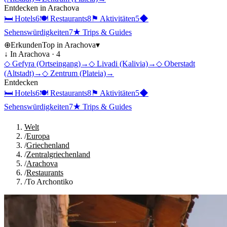
Entdecken in
Arachova
🛏
Hotels
6
🍽
Restaurants
8
⚑
Aktivitäten
5
◆
Sehenswürdigkeiten
7
★
Trips & Guides
⊕
Erkunden
Top in
Arachova
▾
↓ In
Arachova
·
4
◇
Gefyra (Ortseingang)
→
◇
Livadi (Kalivia)
→
◇
Oberstadt
(Altstadt)
→
◇
Zentrum (Plateia)
→
Entdecken
🛏
Hotels
6
🍽
Restaurants
8
⚑
Aktivitäten
5
◆
Sehenswürdigkeiten
7
★
Trips & Guides
Welt
/
Europa
/
Griechenland
/
Zentralgriechenland
/
Arachova
/
Restaurants
/
To Archontiko