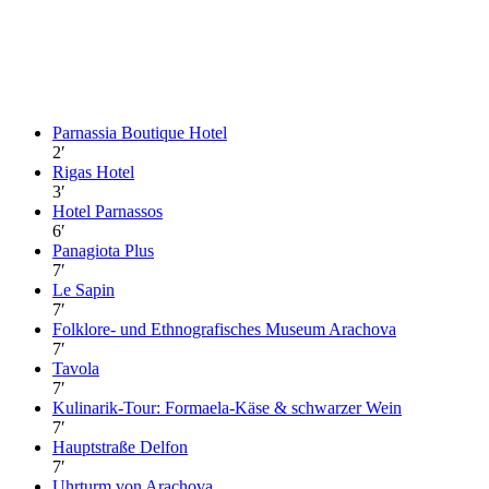
Parnassia Boutique Hotel
2
′
Rigas Hotel
3
′
Hotel Parnassos
6
′
Panagiota Plus
7
′
Le Sapin
7
′
Folklore- und Ethnografisches Museum Arachova
7
′
Tavola
7
′
Kulinarik-Tour: Formaela-Käse & schwarzer Wein
7
′
Hauptstraße Delfon
7
′
Uhrturm von Arachova