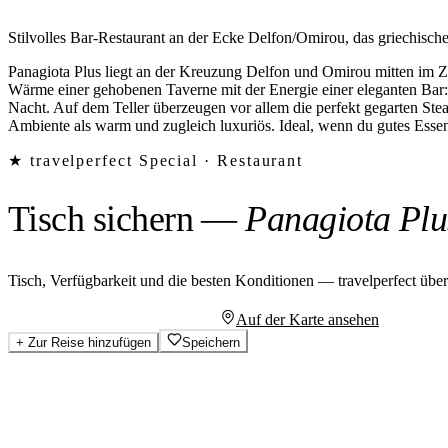
Stilvolles Bar-Restaurant an der Ecke Delfon/Omirou, das griechisch
Panagiota Plus liegt an der Kreuzung Delfon und Omirou mitten im Zent
Wärme einer gehobenen Taverne mit der Energie einer eleganten Bar: t
Nacht. Auf dem Teller überzeugen vor allem die perfekt gegarten Stea
Ambiente als warm und zugleich luxuriös. Ideal, wenn du gutes Essen u
★ travelperfect Special ·
Restaurant
Tisch sichern
—
Panagiota Plu
Tisch, Verfügbarkeit und die besten Konditionen — travelperfect übe
Persönliches Angebot anfragen
Auf der Karte ansehen
+
Zur Reise hinzufügen
Speichern