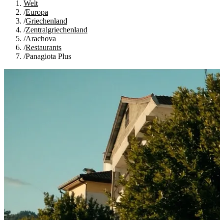
Welt
/
Europa
/
Griechenland
/
Zentralgriechenland
/
Arachova
/
Restaurants
/
Panagiota Plus