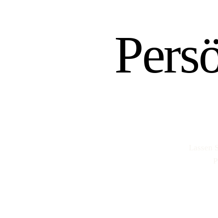
Pers
Lassen S
P