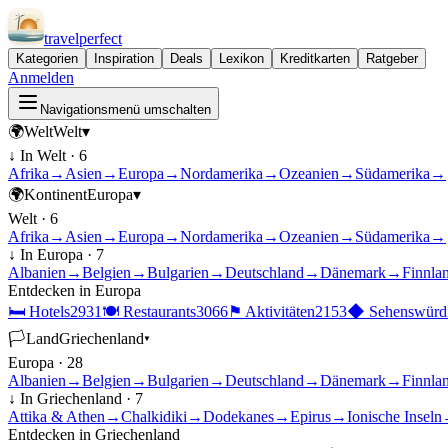
travel
perfect
Kategorien
Inspiration
Deals
Lexikon
Kreditkarten
Ratgeber
Anmelden
Navigationsmenü umschalten
🌍
Welt
Welt
▾
↓ In
Welt
·
6
Afrika
→
Asien
→
Europa
→
Nordamerika
→
Ozeanien
→
Südamerika
→
🌍
Kontinent
Europa
▾
Welt
·
6
Afrika
→
Asien
→
Europa
→
Nordamerika
→
Ozeanien
→
Südamerika
→
↓ In
Europa
·
7
Albanien
→
Belgien
→
Bulgarien
→
Deutschland
→
Dänemark
→
Finnla
Entdecken in
Europa
🛏
Hotels
2931
🍽
Restaurants
3066
⚑
Aktivitäten
2153
◆
Sehenswürdi
🏳
Land
Griechenland
▾
Europa
·
28
Albanien
→
Belgien
→
Bulgarien
→
Deutschland
→
Dänemark
→
Finnla
↓ In
Griechenland
·
7
Attika & Athen
→
Chalkidiki
→
Dodekanes
→
Epirus
→
Ionische Inseln
Entdecken in
Griechenland