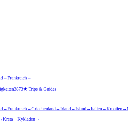
nd
→
Frankreich
→
gkeiten
3873
★
Trips & Guides
nd
→
Frankreich
→
Griechenland
→
Irland
→
Island
→
Italien
→
Kroatien
→
→
Kreta
→
Kykladen
→