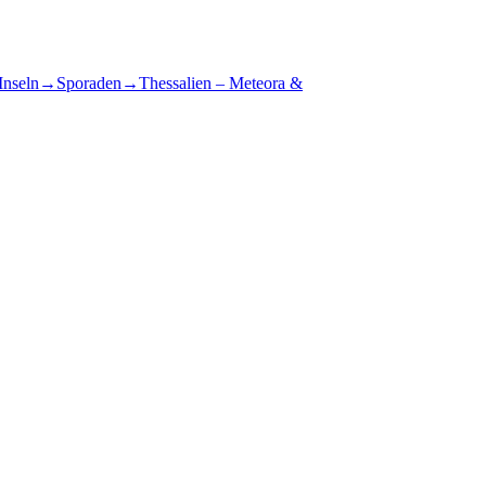
Inseln
→
Sporaden
→
Thessalien – Meteora &