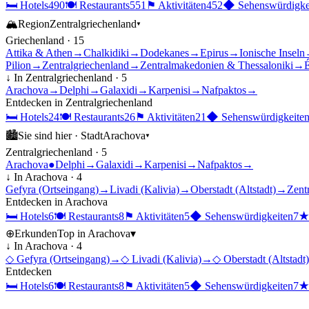
🛏
Hotels
490
🍽
Restaurants
551
⚑
Aktivitäten
452
◆
Sehenswürdigke
🏔
Region
Zentralgriechenland
▾
Griechenland
·
15
Attika & Athen
→
Chalkidiki
→
Dodekanes
→
Epirus
→
Ionische Inseln
Pilion
→
Zentralgriechenland
→
Zentralmakedonien & Thessaloniki
→
É
↓ In
Zentralgriechenland
·
5
Arachova
→
Delphi
→
Galaxidi
→
Karpenisi
→
Nafpaktos
→
Entdecken in
Zentralgriechenland
🛏
Hotels
24
🍽
Restaurants
26
⚑
Aktivitäten
21
◆
Sehenswürdigkeite
🏙
Sie sind hier ·
Stadt
Arachova
▾
Zentralgriechenland
·
5
Arachova
●
Delphi
→
Galaxidi
→
Karpenisi
→
Nafpaktos
→
↓ In
Arachova
·
4
Gefyra (Ortseingang)
→
Livadi (Kalivia)
→
Oberstadt (Altstadt)
→
Zent
Entdecken in
Arachova
🛏
Hotels
6
🍽
Restaurants
8
⚑
Aktivitäten
5
◆
Sehenswürdigkeiten
7
⊕
Erkunden
Top in
Arachova
▾
↓ In
Arachova
·
4
◇
Gefyra (Ortseingang)
→
◇
Livadi (Kalivia)
→
◇
Oberstadt (Altstadt)
Entdecken
🛏
Hotels
6
🍽
Restaurants
8
⚑
Aktivitäten
5
◆
Sehenswürdigkeiten
7