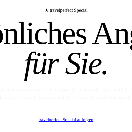
★ travelperfect Special
önliches An
für Sie.
ie sich von travelperfect ein massgeschneidertes Angebot für 
lus von unseren Partnern erstellen — unverbindlich & kostenlo
travelperfect Special anfragen