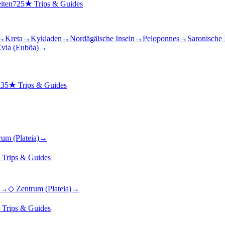
iten
725
★
Trips & Guides
→
Kreta
→
Kykladen
→
Nordägäische Inseln
→
Peloponnes
→
Saronische 
via (Euböa)
→
n
35
★
Trips & Guides
rum (Plateia)
→
★
Trips & Guides
→
◇
Zentrum (Plateia)
→
★
Trips & Guides