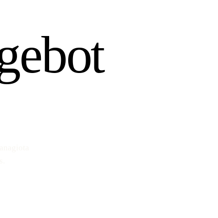
gebot
Panagiota
s.