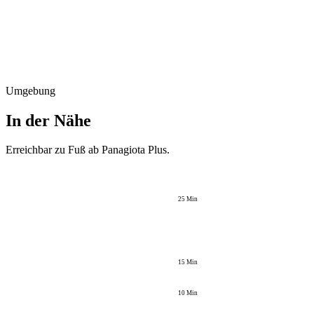
Umgebung
In der Nähe
Erreichbar zu Fuß ab
Panagiota Plus
.
25
Min
15
Min
10
Min