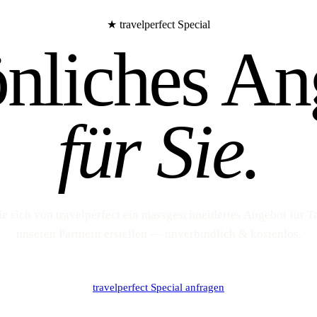
★ travelperfect Special
önliches An
für Sie.
ie sich von travelperfect ein massgeschneidertes Angebot für T
unseren Partnern erstellen — unverbindlich & kostenlos.
travelperfect Special anfragen