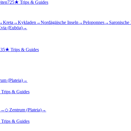
iten
725
★
Trips & Guides
→
Kreta
→
Kykladen
→
Nordägäische Inseln
→
Peloponnes
→
Saronische 
via (Euböa)
→
n
35
★
Trips & Guides
rum (Plateia)
→
★
Trips & Guides
→
◇
Zentrum (Plateia)
→
★
Trips & Guides