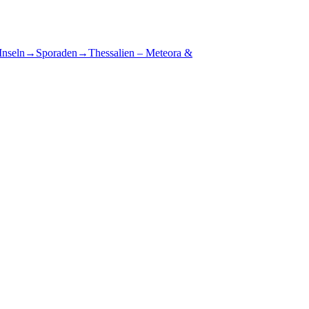
Inseln
→
Sporaden
→
Thessalien – Meteora &