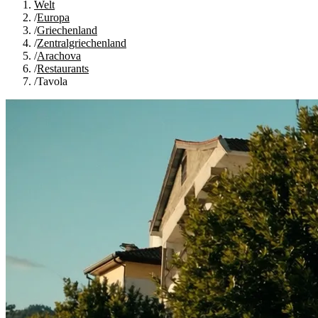
Welt
/
Europa
/
Griechenland
/
Zentralgriechenland
/
Arachova
/
Restaurants
/
Tavola