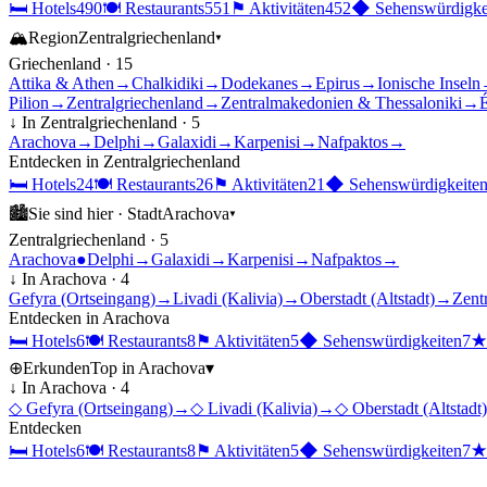
🛏
Hotels
490
🍽
Restaurants
551
⚑
Aktivitäten
452
◆
Sehenswürdigke
🏔
Region
Zentralgriechenland
▾
Griechenland
·
15
Attika & Athen
→
Chalkidiki
→
Dodekanes
→
Epirus
→
Ionische Inseln
Pilion
→
Zentralgriechenland
→
Zentralmakedonien & Thessaloniki
→
É
↓ In
Zentralgriechenland
·
5
Arachova
→
Delphi
→
Galaxidi
→
Karpenisi
→
Nafpaktos
→
Entdecken in
Zentralgriechenland
🛏
Hotels
24
🍽
Restaurants
26
⚑
Aktivitäten
21
◆
Sehenswürdigkeite
🏙
Sie sind hier ·
Stadt
Arachova
▾
Zentralgriechenland
·
5
Arachova
●
Delphi
→
Galaxidi
→
Karpenisi
→
Nafpaktos
→
↓ In
Arachova
·
4
Gefyra (Ortseingang)
→
Livadi (Kalivia)
→
Oberstadt (Altstadt)
→
Zent
Entdecken in
Arachova
🛏
Hotels
6
🍽
Restaurants
8
⚑
Aktivitäten
5
◆
Sehenswürdigkeiten
7
⊕
Erkunden
Top in
Arachova
▾
↓ In
Arachova
·
4
◇
Gefyra (Ortseingang)
→
◇
Livadi (Kalivia)
→
◇
Oberstadt (Altstadt)
Entdecken
🛏
Hotels
6
🍽
Restaurants
8
⚑
Aktivitäten
5
◆
Sehenswürdigkeiten
7