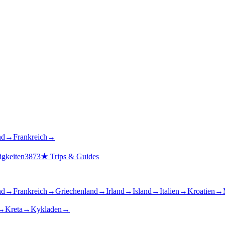
nd
→
Frankreich
→
gkeiten
3873
★
Trips & Guides
nd
→
Frankreich
→
Griechenland
→
Irland
→
Island
→
Italien
→
Kroatien
→
→
Kreta
→
Kykladen
→