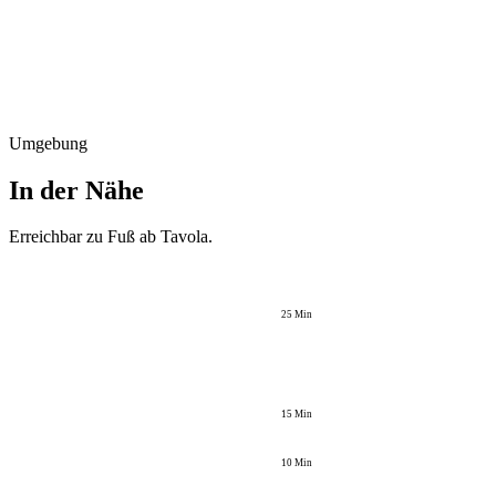
Umgebung
In der Nähe
Erreichbar zu Fuß ab
Tavola
.
25
Min
15
Min
10
Min