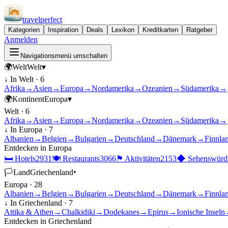
travel
perfect
Kategorien
Inspiration
Deals
Lexikon
Kreditkarten
Ratgeber
Anmelden
Navigationsmenü umschalten
🌍
Welt
Welt
▾
↓ In
Welt
·
6
Afrika
→
Asien
→
Europa
→
Nordamerika
→
Ozeanien
→
Südamerika
→
🌍
Kontinent
Europa
▾
Welt
·
6
Afrika
→
Asien
→
Europa
→
Nordamerika
→
Ozeanien
→
Südamerika
→
↓ In
Europa
·
7
Albanien
→
Belgien
→
Bulgarien
→
Deutschland
→
Dänemark
→
Finnla
Entdecken in
Europa
🛏
Hotels
2931
🍽
Restaurants
3066
⚑
Aktivitäten
2153
◆
Sehenswürdi
🏳
Land
Griechenland
▾
Europa
·
28
Albanien
→
Belgien
→
Bulgarien
→
Deutschland
→
Dänemark
→
Finnla
↓ In
Griechenland
·
7
Attika & Athen
→
Chalkidiki
→
Dodekanes
→
Epirus
→
Ionische Inseln
Entdecken in
Griechenland