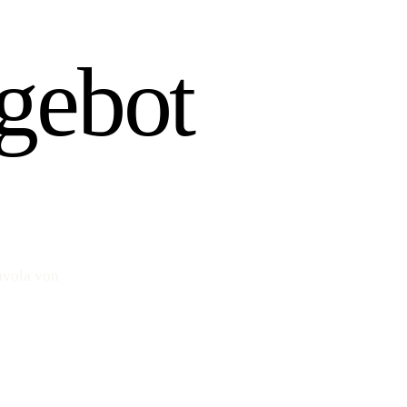
gebot
avola von