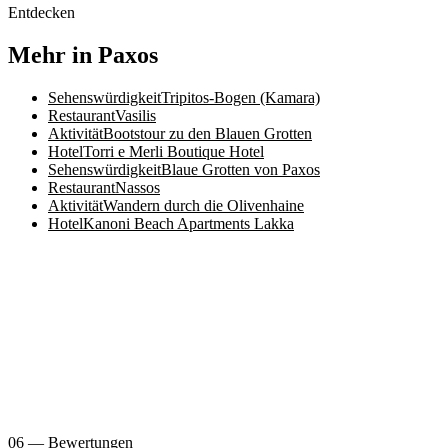
Entdecken
Mehr in Paxos
Sehenswürdigkeit
Tripitos-Bogen (Kamara)
Restaurant
Vasilis
Aktivität
Bootstour zu den Blauen Grotten
Hotel
Torri e Merli Boutique Hotel
Sehenswürdigkeit
Blaue Grotten von Paxos
Restaurant
Nassos
Aktivität
Wandern durch die Olivenhaine
Hotel
Kanoni Beach Apartments Lakka
06 — Bewertungen