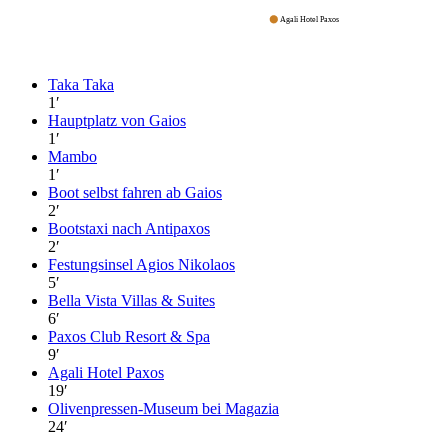
Agali Hotel Paxos
Taka Taka
1
′
Hauptplatz von Gaios
1
′
Mambo
1
′
Boot selbst fahren ab Gaios
2
′
Bootstaxi nach Antipaxos
2
′
Festungsinsel Agios Nikolaos
5
′
Bella Vista Villas & Suites
6
′
Paxos Club Resort & Spa
9
′
Agali Hotel Paxos
19
′
Olivenpressen-Museum bei Magazia
24
′