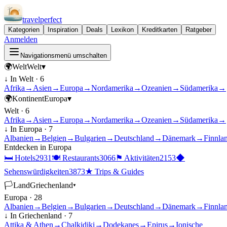
travel
perfect
Kategorien
Inspiration
Deals
Lexikon
Kreditkarten
Ratgeber
Anmelden
Navigationsmenü umschalten
🌍
Welt
Welt
▾
↓ In
Welt
·
6
Afrika
→
Asien
→
Europa
→
Nordamerika
→
Ozeanien
→
Südamerika
→
🌍
Kontinent
Europa
▾
Welt
·
6
Afrika
→
Asien
→
Europa
→
Nordamerika
→
Ozeanien
→
Südamerika
→
↓ In
Europa
·
7
Albanien
→
Belgien
→
Bulgarien
→
Deutschland
→
Dänemark
→
Finnla
Entdecken in
Europa
🛏
Hotels
2931
🍽
Restaurants
3066
⚑
Aktivitäten
2153
◆
Sehenswürdigkeiten
3873
★
Trips & Guides
🏳
Land
Griechenland
▾
Europa
·
28
Albanien
→
Belgien
→
Bulgarien
→
Deutschland
→
Dänemark
→
Finnla
↓ In
Griechenland
·
7
Attika & Athen
→
Chalkidiki
→
Dodekanes
→
Epirus
→
Ionische