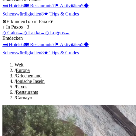
🛏
Hotels
6
🍽
Restaurants
7
⚑
Aktivitäten
5
◆
Sehenswürdigkeiten
8
★
Trips & Guides
⊕
Erkunden
Top in
Paxos
▾
↓ In
Paxos
·
3
◇
Gaios
→
◇
Lakka
→
◇
Loggos
→
Entdecken
🛏
Hotels
6
🍽
Restaurants
7
⚑
Aktivitäten
5
◆
Sehenswürdigkeiten
8
★
Trips & Guides
Welt
/
Europa
/
Griechenland
/
Ionische Inseln
/
Paxos
/
Restaurants
/
Carnayo