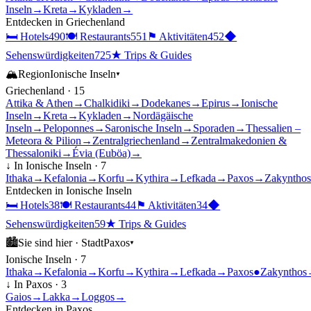
Inseln
→
Kreta
→
Kykladen
→
Entdecken in
Griechenland
🛏
Hotels
490
🍽
Restaurants
551
⚑
Aktivitäten
452
◆
Sehenswürdigkeiten
725
★
Trips & Guides
🏔
Region
Ionische Inseln
▾
Griechenland
·
15
Attika & Athen
→
Chalkidiki
→
Dodekanes
→
Epirus
→
Ionische
Inseln
→
Kreta
→
Kykladen
→
Nordägäische
Inseln
→
Peloponnes
→
Saronische Inseln
→
Sporaden
→
Thessalien –
Meteora & Pilion
→
Zentralgriechenland
→
Zentralmakedonien &
Thessaloniki
→
Évia (Euböa)
→
↓ In
Ionische Inseln
·
7
Ithaka
→
Kefalonia
→
Korfu
→
Kythira
→
Lefkada
→
Paxos
→
Zakynthos
Entdecken in
Ionische Inseln
🛏
Hotels
38
🍽
Restaurants
44
⚑
Aktivitäten
34
◆
Sehenswürdigkeiten
59
★
Trips & Guides
🏙
Sie sind hier ·
Stadt
Paxos
▾
Ionische Inseln
·
7
Ithaka
→
Kefalonia
→
Korfu
→
Kythira
→
Lefkada
→
Paxos
●
Zakynthos
↓ In
Paxos
·
3
Gaios
→
Lakka
→
Loggos
→
Entdecken in
Paxos