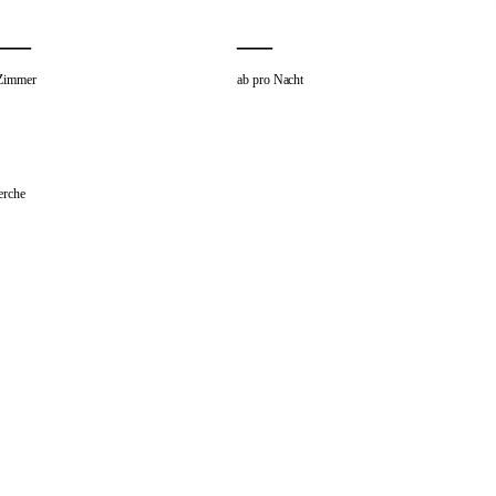
—
—
Zimmer
ab pro Nacht
erche