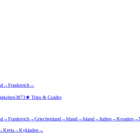
nd
→
Frankreich
→
gkeiten
3873
★
Trips & Guides
nd
→
Frankreich
→
Griechenland
→
Irland
→
Island
→
Italien
→
Kroatien
→
→
Kreta
→
Kykladen
→