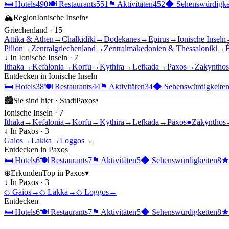
🛏
Hotels
490
🍽
Restaurants
551
⚑
Aktivitäten
452
◆
Sehenswürdigke
🏔
Region
Ionische Inseln
▾
Griechenland
·
15
Attika & Athen
→
Chalkidiki
→
Dodekanes
→
Epirus
→
Ionische Inseln
Pilion
→
Zentralgriechenland
→
Zentralmakedonien & Thessaloniki
→
É
↓ In
Ionische Inseln
·
7
Ithaka
→
Kefalonia
→
Korfu
→
Kythira
→
Lefkada
→
Paxos
→
Zakynthos
Entdecken in
Ionische Inseln
🛏
Hotels
38
🍽
Restaurants
44
⚑
Aktivitäten
34
◆
Sehenswürdigkeite
🏙
Sie sind hier ·
Stadt
Paxos
▾
Ionische Inseln
·
7
Ithaka
→
Kefalonia
→
Korfu
→
Kythira
→
Lefkada
→
Paxos
●
Zakynthos
↓ In
Paxos
·
3
Gaios
→
Lakka
→
Loggos
→
Entdecken in
Paxos
🛏
Hotels
6
🍽
Restaurants
7
⚑
Aktivitäten
5
◆
Sehenswürdigkeiten
8
⊕
Erkunden
Top in
Paxos
▾
↓ In
Paxos
·
3
◇
Gaios
→
◇
Lakka
→
◇
Loggos
→
Entdecken
🛏
Hotels
6
🍽
Restaurants
7
⚑
Aktivitäten
5
◆
Sehenswürdigkeiten
8