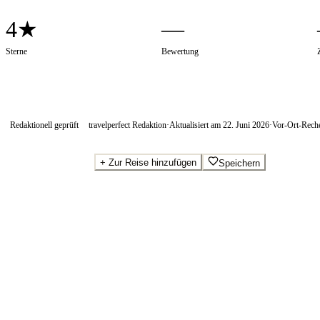
4★
—
Sterne
Bewertung
Redaktionell geprüft
travelperfect Redaktion
·
Aktualisiert am
22. Juni 2026
·
Vor-Ort-Rech
+
Zur Reise hinzufügen
Speichern
Beste Preise · Anbieter vergleichen
Wo Sie buchen.