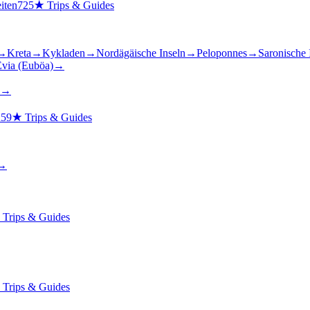
iten
725
★
Trips & Guides
→
Kreta
→
Kykladen
→
Nordägäische Inseln
→
Peloponnes
→
Saronische 
via (Euböa)
→
→
n
59
★
Trips & Guides
→
★
Trips & Guides
★
Trips & Guides