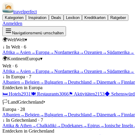
travel
perfect
Kategorien
Inspiration
Deals
Lexikon
Kreditkarten
Ratgeber
Anmelden
Navigationsmenü umschalten
🌍
Welt
Welt
▾
↓ In
Welt
·
6
Afrika
→
Asien
→
Europa
→
Nordamerika
→
Ozeanien
→
Südamerika
→
🌍
Kontinent
Europa
▾
Welt
·
6
Afrika
→
Asien
→
Europa
→
Nordamerika
→
Ozeanien
→
Südamerika
→
↓ In
Europa
·
7
Albanien
→
Belgien
→
Bulgarien
→
Deutschland
→
Dänemark
→
Finnla
Entdecken in
Europa
🛏
Hotels
2931
🍽
Restaurants
3066
⚑
Aktivitäten
2153
◆
Sehenswürdi
🏳
Land
Griechenland
▾
Europa
·
28
Albanien
→
Belgien
→
Bulgarien
→
Deutschland
→
Dänemark
→
Finnla
↓ In
Griechenland
·
7
Attika & Athen
→
Chalkidiki
→
Dodekanes
→
Epirus
→
Ionische Inseln
Entdecken in
Griechenland