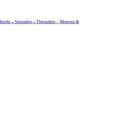
Inseln
→
Sporaden
→
Thessalien – Meteora &