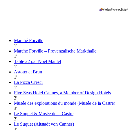
Carlton Cannes, a Regent H
Boulevard de la Croisette
Marché Forville
1
′
Marché Forville – Provenzalische Markthalle
1
′
Table 22 par Noël Mantel
1
′
Astoux et Brun
1
′
La Pizza Cresci
1
′
Five Seas Hotel Cannes, a Member of Design Hotels
3
′
Musée des explorations du monde (Musée de la Castre)
3
′
Le Suquet & Musée de la Castre
3
′
Le Suquet (Altstadt von Cannes)
3
′