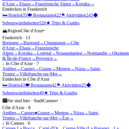
d'Azur
→
Elsass
→
Französische Alpen
→
Korsika
→
Entdecken in
Frankreich
🛏
Hotels
435
🍽
Restaurants
422
⚑
Aktivitäten
243
◆
Sehenswürdigkeiten
520
★
Trips & Guides
🏔
Region
Côte d'Azur
▾
Frankreich
·
13
Bretagne
→
Burgund
→
Champagne
→
Côte
d'Azur
→
Elsass
→
Französische
Alpen
→
Korsika
→
Loiretal
→
Neuaquitanien
→
Normandie
→
Okzitani
& Île-de-France
→
Provence
→
↓ In
Côte d'Azur
·
7
Antibes
→
Cannes
→
Grasse
→
Menton
→
Nizza
→
Saint-
Tropez
→
Villefranche-sur-Mer
→
Entdecken in
Côte d'Azur
🛏
Hotels
43
🍽
Restaurants
42
⚑
Aktivitäten
25
◆
Sehenswürdigkeiten
49
★
Trips & Guides
🏙
Sie sind hier ·
Stadt
Cannes
▾
Côte d'Azur
·
8
Antibes
→
Cannes
●
Grasse
→
Menton
→
Nizza
→
Saint-
Tropez
→
Villefranche-sur-Mer
→
Èze
→
↓ In
Cannes
·
6
Cannes La Bocca
→
Carré d'Or
→
Centre-Ville (La Banane)
→
La