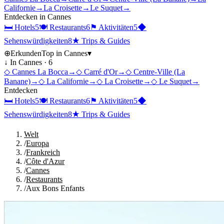
Californie
→
La Croisette
→
Le Suquet
→
Entdecken in
Cannes
🛏
Hotels
5
🍽
Restaurants
6
⚑
Aktivitäten
5
◆
Sehenswürdigkeiten
8
★
Trips & Guides
⊕
Erkunden
Top in
Cannes
▾
↓ In
Cannes
·
6
◇
Cannes La Bocca
→
◇
Carré d'Or
→
◇
Centre-Ville (La
Banane)
→
◇
La Californie
→
◇
La Croisette
→
◇
Le Suquet
→
Entdecken
🛏
Hotels
5
🍽
Restaurants
6
⚑
Aktivitäten
5
◆
Sehenswürdigkeiten
8
★
Trips & Guides
Welt
/
Europa
/
Frankreich
/
Côte d'Azur
/
Cannes
/
Restaurants
/
Aux Bons Enfants