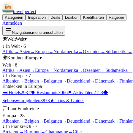
travel
perfect
Kategorien
Inspiration
Deals
Lexikon
Kreditkarten
Ratgeber
Anmelden
Navigationsmenü umschalten
🌍
Welt
Welt
▾
↓ In
Welt
·
6
Afrika
→
Asien
→
Europa
→
Nordamerika
→
Ozeanien
→
Südamerika
→
🌍
Kontinent
Europa
▾
Welt
·
6
Afrika
→
Asien
→
Europa
→
Nordamerika
→
Ozeanien
→
Südamerika
→
↓ In
Europa
·
7
Albanien
→
Belgien
→
Bulgarien
→
Deutschland
→
Dänemark
→
Finnla
Entdecken in
Europa
🛏
Hotels
2931
🍽
Restaurants
3066
⚑
Aktivitäten
2153
◆
Sehenswürdigkeiten
3873
★
Trips & Guides
🏳
Land
Frankreich
▾
Europa
·
28
Albanien
→
Belgien
→
Bulgarien
→
Deutschland
→
Dänemark
→
Finnla
↓ In
Frankreich
·
7
Bretagne
→
Burgund
→
Champagne
→
Côte