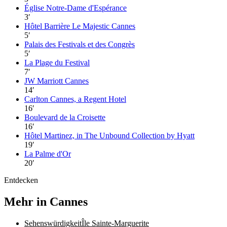
Église Notre-Dame d'Espérance
3
′
Hôtel Barrière Le Majestic Cannes
5
′
Palais des Festivals et des Congrès
5
′
La Plage du Festival
7
′
JW Marriott Cannes
14
′
Carlton Cannes, a Regent Hotel
16
′
Boulevard de la Croisette
16
′
Hôtel Martinez, in The Unbound Collection by Hyatt
19
′
La Palme d'Or
20
′
Entdecken
Mehr in Cannes
Sehenswürdigkeit
Île Sainte-Marguerite