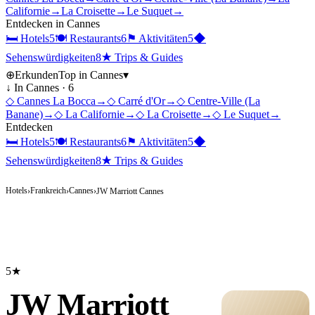
Californie
→
La Croisette
→
Le Suquet
→
Entdecken in
Cannes
🛏
Hotels
5
🍽
Restaurants
6
⚑
Aktivitäten
5
◆
Sehenswürdigkeiten
8
★
Trips & Guides
⊕
Erkunden
Top in
Cannes
▾
↓ In
Cannes
·
6
◇
Cannes La Bocca
→
◇
Carré d'Or
→
◇
Centre-Ville (La
Banane)
→
◇
La Californie
→
◇
La Croisette
→
◇
Le Suquet
→
Entdecken
🛏
Hotels
5
🍽
Restaurants
6
⚑
Aktivitäten
5
◆
Sehenswürdigkeiten
8
★
Trips & Guides
Hotels
Frankreich
Cannes
›
›
›
JW Marriott Cannes
5★
JW Marriott