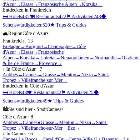
d'Azur
→
Elsass
→
Französische Alpen
→
Korsika
→
Entdecken in
Frankreich
🛏
Hotels
435
🍽
Restaurants
422
⚑
Aktivitäten
243
◆
Sehenswürdigkeiten
520
★
Trips & Guides
🏔
Region
Côte d'Azur
▾
Frankreich
·
13
Bretagne
→
Burgund
→
Champagne
→
Côte
d'Azur
→
Elsass
→
Französische
Alpen
→
Korsika
→
Loiretal
→
Neuaquitanien
→
Normandie
→
Okzitani
& Île-de-France
→
Provence
→
↓ In
Côte d'Azur
·
7
Antibes
→
Cannes
→
Grasse
→
Menton
→
Nizza
→
Saint-
Tropez
→
Villefranche-sur-Mer
→
Entdecken in
Côte d'Azur
🛏
Hotels
43
🍽
Restaurants
42
⚑
Aktivitäten
25
◆
Sehenswürdigkeiten
49
★
Trips & Guides
🏙
Sie sind hier ·
Stadt
Cannes
▾
Côte d'Azur
·
8
Antibes
→
Cannes
●
Grasse
→
Menton
→
Nizza
→
Saint-
Tropez
→
Villefranche-sur-Mer
→
Èze
→
↓ In
Cannes
·
6
Cannes La Bocca
→
Carré d'Or
→
Centre-Ville (La Banane)
→
La