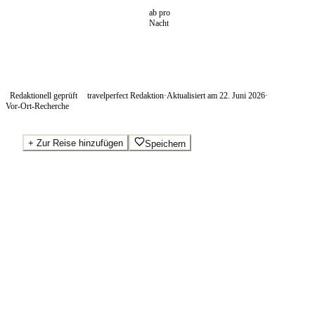
ab pro
Nacht
Redaktionell geprüft
travelperfect Redaktion
·
Aktualisiert am
22. Juni 2026
·
Vor-Ort-Recherche
+
Zur Reise hinzufügen
Speichern
Beste Preise · Anbieter vergleichen
Ab pro Nacht
350
€
Wo Sie buchen.