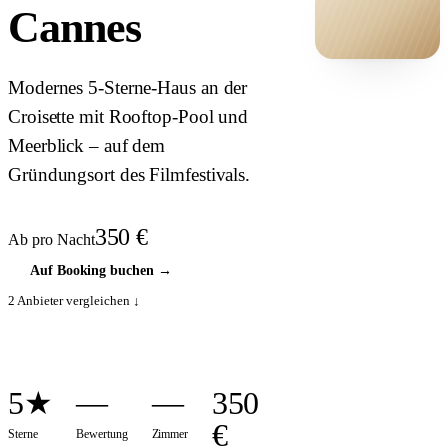
Cannes
HOTEL ·
Modernes 5-Sterne-Haus an der
COVER
Croisette mit Rooftop-Pool und
Meerblick – auf dem
Gründungsort des Filmfestivals.
350
€
Ab pro Nacht
Auf Booking buchen
→
2
Anbieter vergleichen ↓
5★
—
—
350
€
Sterne
Bewertung
Zimmer