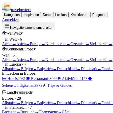
travel
perfect
Kategorien
Inspiration
Deals
Lexikon
Kreditkarten
Ratgeber
Anmelden
Navigationsmenü umschalten
🌍
Welt
Welt
▾
↓ In
Welt
·
6
Afrika
→
Asien
→
Europa
→
Nordamerika
→
Ozeanien
→
Südamerika
→
🌍
Kontinent
Europa
▾
Welt
·
6
Afrika
→
Asien
→
Europa
→
Nordamerika
→
Ozeanien
→
Südamerika
→
↓ In
Europa
·
7
Albanien
→
Belgien
→
Bulgarien
→
Deutschland
→
Dänemark
→
Finnla
Entdecken in
Europa
🛏
Hotels
2931
🍽
Restaurants
3066
⚑
Aktivitäten
2153
◆
Sehenswürdigkeiten
3873
★
Trips & Guides
🏳
Land
Frankreich
▾
Europa
·
28
Albanien
→
Belgien
→
Bulgarien
→
Deutschland
→
Dänemark
→
Finnla
↓ In
Frankreich
·
7
Bretagne
→
Burgund
→
Champagne
→
Côte